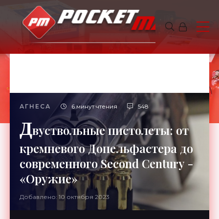
АГНЕСА
6 минут чтения
548
Д
вуствольные пистолеты: от
кремневого Допельфастера до
современного Second Century -
«Оружие»
Добавлено: 10 октября 2023