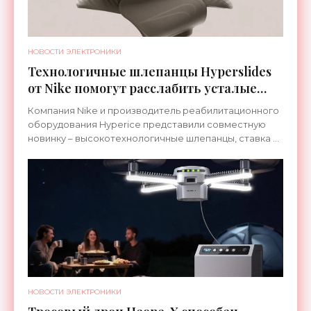
НОВОСТИ ЭЛЕКТРОНИКИ
Технологичные шлепанцы Hyperslides
от Nike помогут расслабить усталые
ноги после тренировки - «Гаджеты»
Компания Nike и производитель реабилитационного
оборудования Hyperice представили совместную
новинку – высокотехнологичные шлепанцы, ставка в
которых сделана на сочетание тепла и вибрации.
НОВОСТИ ЭЛЕКТРОНИКИ