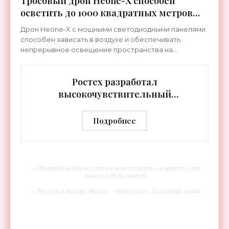
Тросовый дрон Heone-X способен
осветить до 1000 квадратных метров
земли - «Беспилотники»
Дрон Heone-X с мощными светодиодными панелями
способен зависать в воздухе и обеспечивать
непрерывное освещение пространства на
протяжении целых суток. В отличие от стационарных
источников света,
Ростех разработал
высокочувствительный
тепловизор «Сыч-3К» с
дальностью распознавания до 2 км
Подробнее
- «Гаджеты»
-- Начинайте делать все, что вы можете сделать – и даже то, о чем
можете хотя бы мечтать.
-- Все дело в мыслях. Мысль — начало всего. И мыслями можно
управлять. И поэтому главное дело совершенствования: работать над
мыслями.
-- Идите уверенно по направлению к мечте. Живите той жизнью,