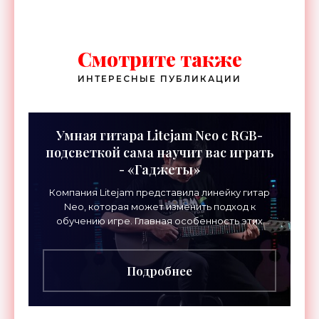
Смотрите также
ИНТЕРЕСНЫЕ ПУБЛИКАЦИИ
Умная гитара Litejam Neo с RGB-
подсветкой сама научит вас играть
- «Гаджеты»
Компания Litejam представила линейку гитар
Neo, которая может изменить подход к
обучению игре. Главная особенность этих
инструментов – встроенная RGB-подсветка
грифа. Светодиоды
Подробнее