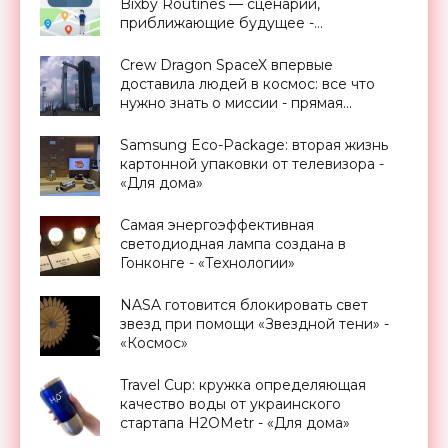
Bixby Routines — сценарии,
приближающие будущее -
«Смартфоны»
Crew Dragon SpaceX впервые
доставила людей в космос: все что
нужно знать о миссии - прямая
трансляция запуска - «Космос»
Samsung Eco-Package: вторая жизнь
картонной упаковки от телевизора -
«Для дома»
Самая энергоэффективная
светодиодная лампа создана в
Гонконге - «Технологии»
NASA готовится блокировать свет
звезд при помощи «Звездной тени» -
«Космос»
Travel Cup: кружка определяющая
качество воды от украинского
стартапа H2OMetr - «Для дома»