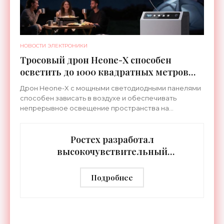
НОВОСТИ ЭЛЕКТРОНИКИ
Тросовый дрон Heone-X способен
осветить до 1000 квадратных метров
земли - «Беспилотники»
Дрон Heone-X с мощными светодиодными панелями
способен зависать в воздухе и обеспечивать
непрерывное освещение пространства на
протяжении целых суток. В отличие от стационарных
источников света,
Ростех разработал
высокочувствительный
тепловизор «Сыч-3К» с
дальностью распознавания до 2 км
Подробнее
- «Гаджеты»