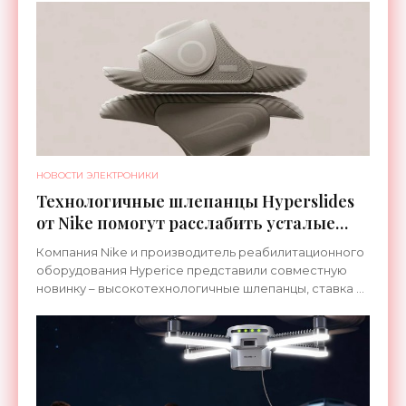
НОВОСТИ ЭЛЕКТРОНИКИ
Технологичные шлепанцы Hyperslides
от Nike помогут расслабить усталые
ноги после тренировки - «Гаджеты»
Компания Nike и производитель реабилитационного
оборудования Hyperice представили совместную
новинку – высокотехнологичные шлепанцы, ставка в
которых сделана на сочетание тепла и вибрации.