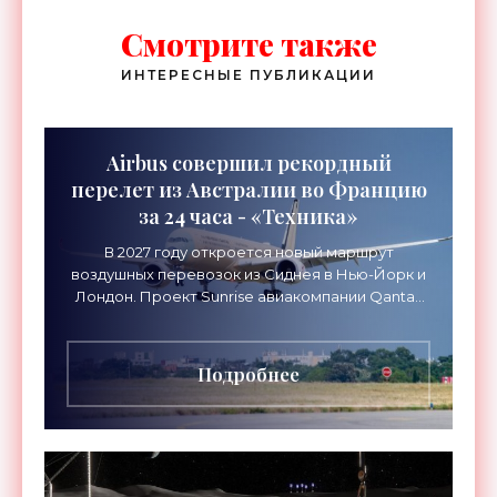
Смотрите также
ИНТЕРЕСНЫЕ ПУБЛИКАЦИИ
Airbus совершил рекордный
перелет из Австралии во Францию
за 24 часа - «Техника»
В 2027 году откроется новый маршрут
воздушных перевозок из Сиднея в Нью-Йорк и
Лондон. Проект Sunrise авиакомпании Qantas
Airways организует беспосадочные перелеты
длительностью до 24
Подробнее