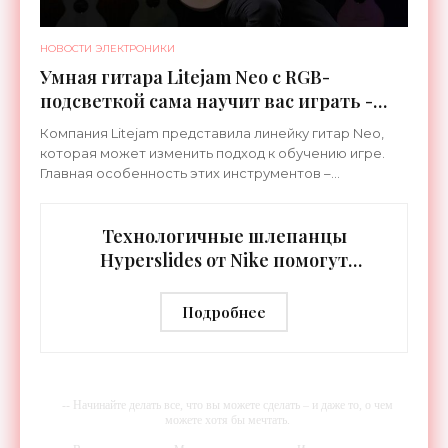
НОВОСТИ ЭЛЕКТРОНИКИ
Умная гитара Litejam Neo с RGB-
подсветкой сама научит вас играть -
«Гаджеты»
Компания Litejam представила линейку гитар Neo,
которая может изменить подход к обучению игре.
Главная особенность этих инструментов –
встроенная RGB-подсветка грифа. Светодиоды
синхронизируются с
Технологичные шлепанцы
Hyperslides от Nike помогут
расслабить усталые ноги после
тренировки - «Гаджеты»
Подробнее
-- Начинайте делать все, что вы можете сделать – и даже то, о чем
можете хотя бы мечтать.