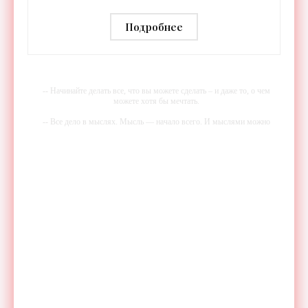
расслабить усталые ноги после
тренировки - «Гаджеты»
Подробнее
-- Начинайте делать все, что вы можете сделать – и даже то, о чем
можете хотя бы мечтать.
-- Все дело в мыслях. Мысль — начало всего. И мыслями можно
управлять. И поэтому главное дело совершенствования: работать над
мыслями.
-- Идите уверенно по направлению к мечте. Живите той жизнью,
которую вы сами себе придумали.
-- Самое большое богатство — это ум. Самая большая нищета —
глупость. Из всех страхов самый пугающий — самолюбование.
-- Лучшее, что можно сделать с хорошим советом, это пропустить его
мимо ушей. Он никогда не бывает полезен никому, кроме того, кто
его дал.
-- Люблю давать советы и очень не люблю, когда их дают мне.