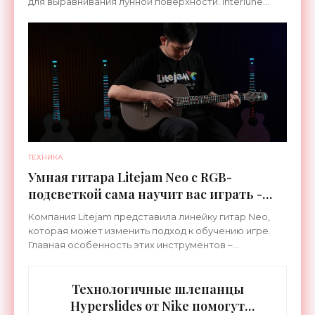
для выравнивания лунной поверхности. Interlune
специализируется на робототехнике и космической
ТЕХНИКА
Умная гитара Litejam Neo с RGB-
подсветкой сама научит вас играть -
«Гаджеты»
Компания Litejam представила линейку гитар Neo,
которая может изменить подход к обучению игре.
Главная особенность этих инструментов –
встроенная RGB-подсветка грифа. Светодиоды
синхронизируются с
Технологичные шлепанцы
Hyperslides от Nike помогут