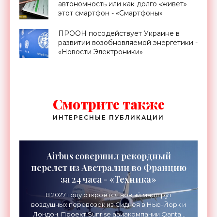
автономность или как долго «живет»
этот смартфон - «Смартфоны»
ПРООН посодействует Украине в
развитии возобновляемой энергетики -
«Новости Электроники»
Смотрите также
ИНТЕРЕСНЫЕ ПУБЛИКАЦИИ
Airbus совершил рекордный
перелет из Австралии во Францию
за 24 часа - «Техника»
В 2027 году откроется новый маршрут
воздушных перевозок из Сиднея в Нью-Йорк и
Лондон. Проект Sunrise авиакомпании Qantas