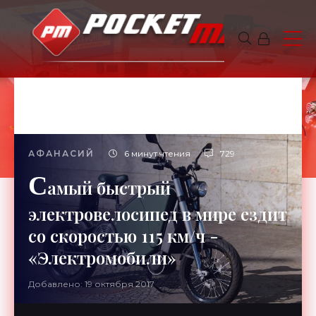
АФАНАСИЙ
6 минут чтения
729
С
амый быстрый
электровелосипед в мире ездит
со скоростью 115 км/ч -
«Электромобили»
Добавлено: 19 октября 2017