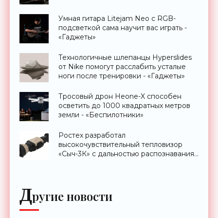
Умная гитара Litejam Neo с RGB-
подсветкой сама научит вас играть -
«Гаджеты»
Технологичные шлепанцы Hyperslides
от Nike помогут расслабить усталые
ноги после тренировки - «Гаджеты»
Тросовый дрон Heone-X способен
осветить до 1000 квадратных метров
земли - «Беспилотники»
Ростех разработал
высокочувствительный тепловизор
«Сыч-3К» с дальностью распознавания
до 2 км - «Гаджеты»
Д
ругие новости