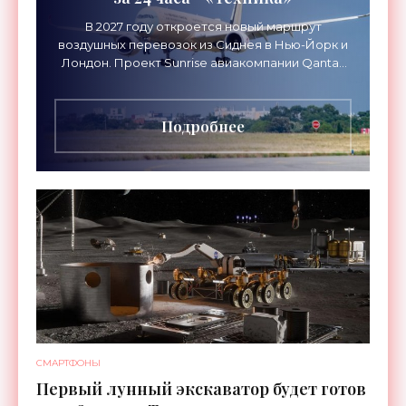
В 2027 году откроется новый маршрут
воздушных перевозок из Сиднея в Нью-Йорк и
Лондон. Проект Sunrise авиакомпании Qantas
Airways организует беспосадочные перелеты
длительностью до 24
Подробнее
СМАРТФОНЫ
Первый лунный экскаватор будет готов