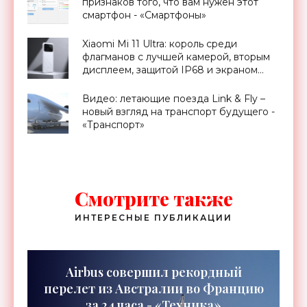
признаков того, что вам нужен этот
смартфон - «Смартфоны»
Xiaomi Mi 11 Ultra: король среди
флагманов с лучшей камерой, вторым
дисплеем, защитой IP68 и экраном
Dolby Vision за $900 - «Смартфоны»
Видео: летающие поезда Link & Fly –
новый взгляд на транспорт будущего -
«Транспорт»
Смотрите также
ИНТЕРЕСНЫЕ ПУБЛИКАЦИИ
Airbus совершил рекордный
перелет из Австралии во Францию
за 24 часа - «Техника»