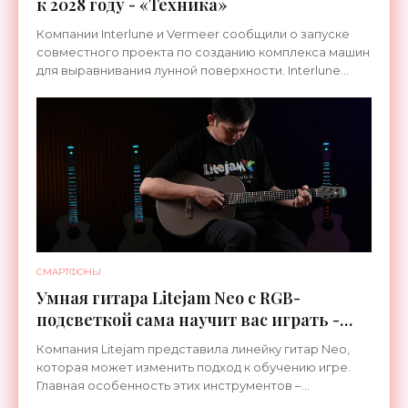
к 2028 году - «Техника»
Компании Interlune и Vermeer сообщили о запуске
совместного проекта по созданию комплекса машин
для выравнивания лунной поверхности. Interlune
специализируется на робототехнике и космической
СМАРТФОНЫ
Умная гитара Litejam Neo с RGB-
подсветкой сама научит вас играть -
«Гаджеты»
Компания Litejam представила линейку гитар Neo,
которая может изменить подход к обучению игре.
Главная особенность этих инструментов –
встроенная RGB-подсветка грифа. Светодиоды