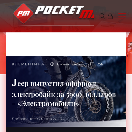
КЛЕМЕНТИНА
6 минут чтения
756
J
eep выпустил оффроуд-
электробайк за 5900 долларов
- «Электромобили»
Добавлено: 03 марта 2020