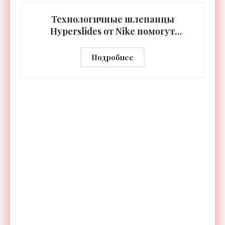
синхронизируются с
Технологичные шлепанцы
Hyperslides от Nike помогут
расслабить усталые ноги после
тренировки - «Гаджеты»
Подробнее