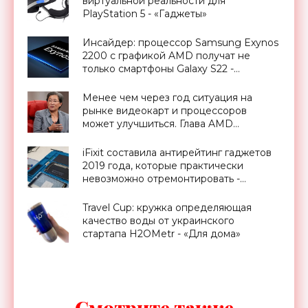
виртуальной реальности для
PlayStation 5 - «Гаджеты»
Инсайдер: процессор Samsung Exynos
2200 с графикой AMD получат не
только смартфоны Galaxy S22 -
«Смартфоны»
Менее чем через год ситуация на
рынке видеокарт и процессоров
может улучшиться. Глава AMD
высказалась о дефиците чипов -
«Смартфоны»
iFixit составила антирейтинг гаджетов
2019 года, которые практически
невозможно отремонтировать -
«Смартфоны»
Travel Cup: кружка определяющая
качество воды от украинского
стартапа H2OMetr - «Для дома»
Смотрите также