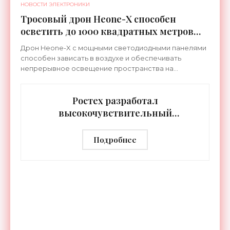
НОВОСТИ ЭЛЕКТРОНИКИ
Тросовый дрон Heone-X способен
осветить до 1000 квадратных метров
земли - «Беспилотники»
Дрон Heone-X с мощными светодиодными панелями
способен зависать в воздухе и обеспечивать
непрерывное освещение пространства на
протяжении целых суток. В отличие от стационарных
источников света,
Ростех разработал
высокочувствительный
тепловизор «Сыч-3К» с
дальностью распознавания до 2 км
Подробнее
- «Гаджеты»