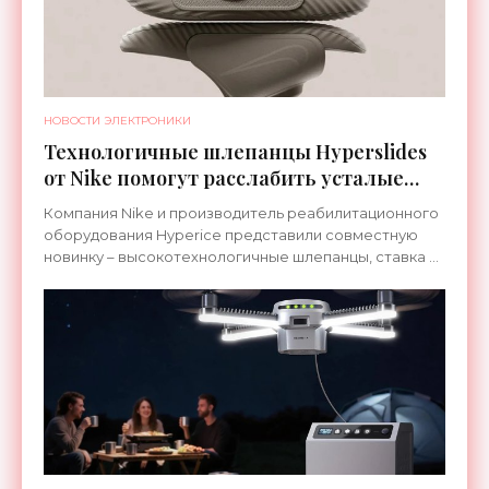
НОВОСТИ ЭЛЕКТРОНИКИ
Технологичные шлепанцы Hyperslides
от Nike помогут расслабить усталые
ноги после тренировки - «Гаджеты»
Компания Nike и производитель реабилитационного
оборудования Hyperice представили совместную
новинку – высокотехнологичные шлепанцы, ставка в
которых сделана на сочетание тепла и вибрации.