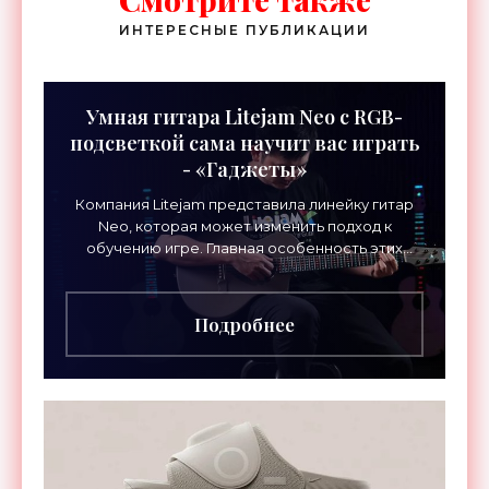
ИНТЕРЕСНЫЕ ПУБЛИКАЦИИ
Умная гитара Litejam Neo с RGB-
подсветкой сама научит вас играть
- «Гаджеты»
Компания Litejam представила линейку гитар
Neo, которая может изменить подход к
обучению игре. Главная особенность этих
инструментов – встроенная RGB-подсветка
грифа. Светодиоды
Подробнее