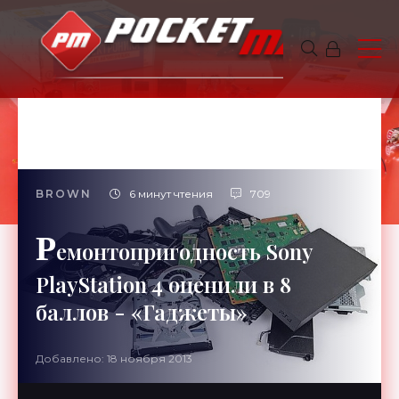
BROWN
6 минут чтения
709
Р
емонтопригодность Sony
PlayStation 4 оценили в 8
баллов - «Гаджеты»
Добавлено: 18 ноября 2013