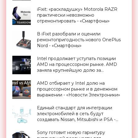
«Смартфоны»
iFixit: «раскладушку» Motorola RAZR
практически невозможно
отремонтировать - «Смартфоны»
В iFixit разобрали и оценили
ремонтопригодность нового OnePlus
Nord - «Смартфоны»
Intel продолжает уступать позиции
AMD на процессорном рынке. AMD
заняла крупнейшую долю за
последние 14 лет - «Новости
Электроники»
AMD отбирает у Intel долю на
процессорном рынке и в денежном
выражении - «Новости Электроники»
Единый стандарт для интеграции
электромобилей в сеть будут
создавать Nissan, Mitsubishi и PSA -
«Технологии»
Sony готовит новую гарнитуру