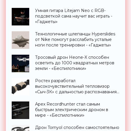
Умная гитара Litejam Neo с RGB-
подсветкой сама научит вас играть -
«Гаджеты»
Технологичные шлепанцы Hyperslides
от Nike помогут расслабить усталые
ноги после тренировки - «Гаджеты»
Тросовый дрон Heone-X способен
осветить до 1000 квадратных метров
земли - «Беспилотники»
Ростех разработал
высокочувствительный тепловизор
«Сыч-3К» с дальностью распознавания
до 2 км - «Гаджеты»
Apex Recordhunter стал самым
быстрым электрическим дроном в
мире - «Беспилотники»
Дрон Tornyol способен самостоятельно