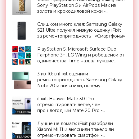
Sony PlayStation 5 и AirPods Max из
золота и крокодиловой кожи -
«Смартфоны»
Слишком много клея: Samsung Galaxy
S21 Ultra получил низкую оценку iFixit
за ремонтопригодность - «Смартфоны»
PlayStation 5, Microsoft Surface Duo,
Fairphone 3+, LG Wing и робощенок от
одиночества: Time назвал лучшие
изобретения года - «Смартфоны»
3 из 10: в iFixit оценили
ремонтопригодность Samsung Galaxy
Note 20 и выяснили, почему
смартфоны перегреваются -
«Смартфоны»
iFixit: Huawei Mate 30 Pro
отремонтировать легче, чем
прошлогодний Mate 20 Pro -
«Смартфоны»
Лучше не ломать: iFixit разобрали
Xiaomi Mi 11 и выяснили тяжело ли
отремонтировать смартфон -