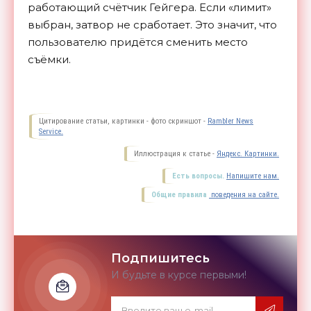
работающий счётчик Гейгера. Если «лимит»
выбран, затвор не сработает. Это значит, что
пользователю придётся сменить место
съёмки.
Цитирование статьи, картинки - фото скриншот -
Rambler News
Service.
Иллюстрация к статье -
Яндекс. Картинки.
Есть вопросы.
Напишите нам.
Общие правила
поведения на сайте.
Подпишитесь
И будьте в курсе первыми!