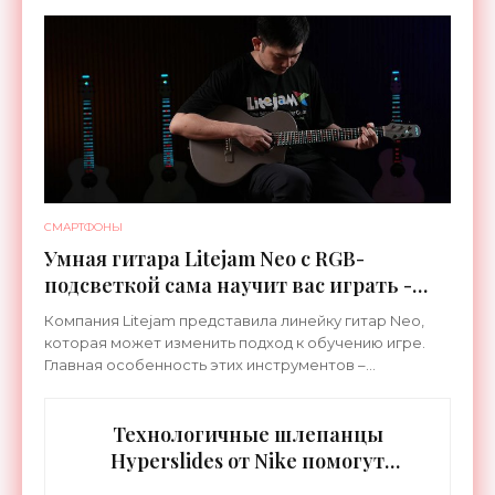
специализируется на робототехнике и космической
СМАРТФОНЫ
Умная гитара Litejam Neo с RGB-
подсветкой сама научит вас играть -
«Гаджеты»
Компания Litejam представила линейку гитар Neo,
которая может изменить подход к обучению игре.
Главная особенность этих инструментов –
встроенная RGB-подсветка грифа. Светодиоды
синхронизируются с
Технологичные шлепанцы
Hyperslides от Nike помогут
расслабить усталые ноги после