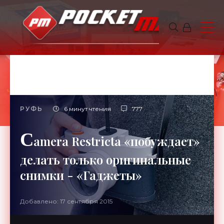
РУФЬ
6 минут чтения
777
C
amera Restricta «побуждает»
делать только оригинальные
снимки - «Гаджеты»
Добавлено: 17 сентября 2015