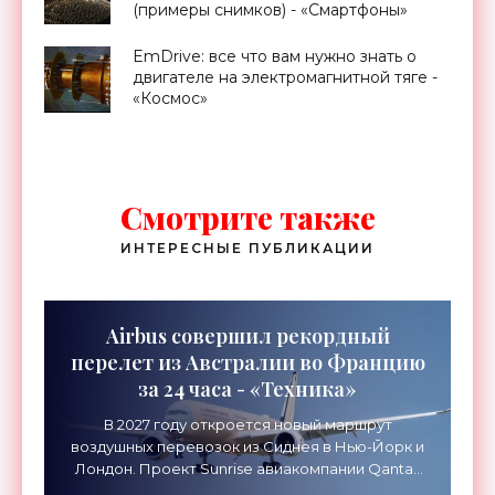
(примеры снимков) - «Смартфоны»
EmDrive: все что вам нужно знать о
двигателе на электромагнитной тяге -
«Космос»
Смотрите также
ИНТЕРЕСНЫЕ ПУБЛИКАЦИИ
Airbus совершил рекордный
перелет из Австралии во Францию
за 24 часа - «Техника»
В 2027 году откроется новый маршрут
воздушных перевозок из Сиднея в Нью-Йорк и
Лондон. Проект Sunrise авиакомпании Qantas
Airways организует беспосадочные перелеты