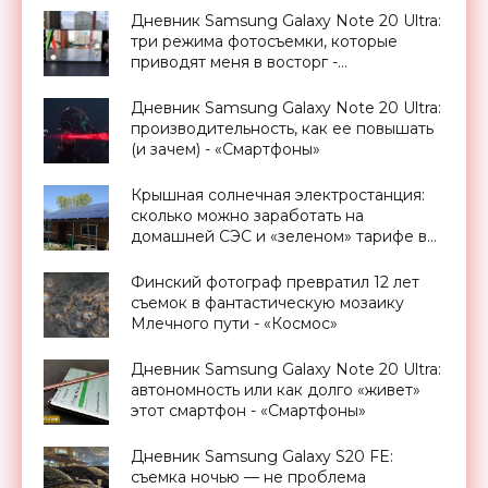
проект Billions in Change (видео) -
Дневник Samsung Galaxy Note 20 Ultra:
«Новости Электроники»
три режима фотосъемки, которые
приводят меня в восторг -
«Смартфоны»
Дневник Samsung Galaxy Note 20 Ultra:
производительность, как ее повышать
(и зачем) - «Смартфоны»
Крышная солнечная электростанция:
сколько можно заработать на
домашней СЭС и «зеленом» тарифе в
Украине - «Новости Электроники»
Финский фотограф превратил 12 лет
съемок в фантастическую мозаику
Млечного пути - «Космос»
Дневник Samsung Galaxy Note 20 Ultra:
автономность или как долго «живет»
этот смартфон - «Смартфоны»
Дневник Samsung Galaxy S20 FE:
съемка ночью — не проблема