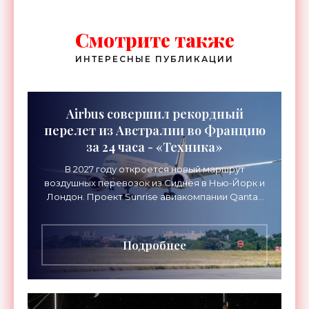
Смотрите также
ИНТЕРЕСНЫЕ ПУБЛИКАЦИИ
Airbus совершил рекордный
перелет из Австралии во Францию
за 24 часа - «Техника»
В 2027 году откроется новый маршрут
воздушных перевозок из Сиднея в Нью-Йорк и
Лондон. Проект Sunrise авиакомпании Qantas
Airways организует беспосадочные перелеты
длительностью до 24
Подробнее