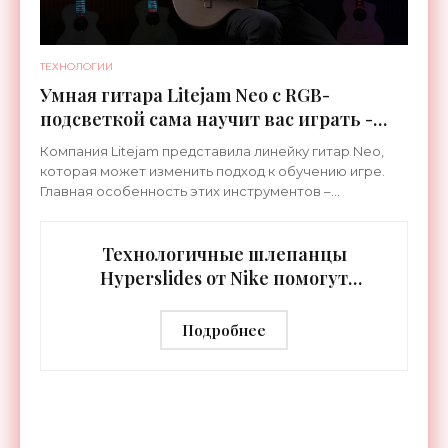
ТЕХНОЛОГИИ
Умная гитара Litejam Neo с RGB-
подсветкой сама научит вас играть -
«Гаджеты»
Компания Litejam представила линейку гитар Neo,
которая может изменить подход к обучению игре.
Главная особенность этих инструментов –
встроенная RGB-подсветка грифа. Светодиоды
синхронизируются с
Технологичные шлепанцы
Hyperslides от Nike помогут
расслабить усталые ноги после
тренировки - «Гаджеты»
Подробнее