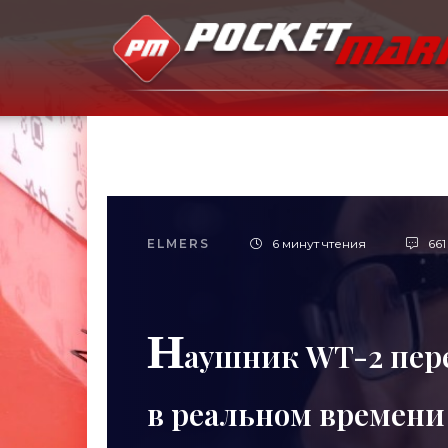
ELMERS
6 минут чтения
661
Н
аушник WT-2 пере
в реальном времени