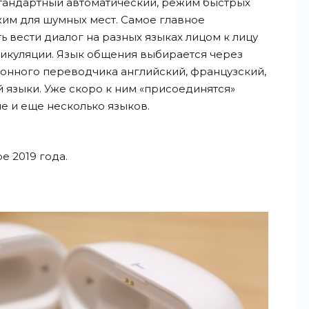
стандартный автоматический, режим быстрых
жим для шумных мест. Самое главное
 вести диалог на разных языках лицом к лицу
икуляции. Язык общения выбирается через
онного переводчика английский, французский,
й языки. Уже скоро к ним «присоединятся»
ие и еще несколько языков.
е 2019 года.