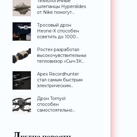
Технологичные
шлепанцы Hyperslides
от Nike помогут
расслабить усталые
ноги после
Тросовый дрон
тренировки -
Heone-X способен
«Гаджеты»
осветить до 1000
квадратных метров
земли -
Ростех разработал
«Беспилотники»
высокочувствительный
тепловизор «Сыч-3К»
с дальностью
распознавания до 2
Apex Recordhunter
км - «Гаджеты»
стал самым быстрым
электрическим
дроном в мире -
«Беспилотники»
Дрон Tornyol
способен
самостоятельно
отслеживать и
уничтожать комаров -
«Беспилотники»
Д
ругие новости