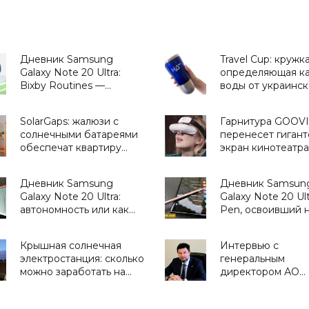
Дневник Samsung
Travel Cup: кружк
Galaxy Note 20 Ultra:
определяющая ка
Bixby Routines —
воды от украинск
сценарии,
стартапа H2OMetr
приближающие
«Для дома»
SolarGaps: жалюзи с
Гарнитура GOOV
будущее - «Смартфоны»
солнечными батареями
перенесет гигант
обеспечат квартиру
экран кинотеатра
бесплатной
виртуальную реа
электроэнергией -
- «Гаджеты»
Дневник Samsung
Дневник Samsun
«Новости Электроники»
Galaxy Note 20 Ultra:
Galaxy Note 20 Ult
автономность или как
Pen, освоивший 
долго «живет» этот
профессии -
смартфон -
«Смартфоны»
Крышная солнечная
Интервью с
«Смартфоны»
электростанция: сколько
генеральным
можно заработать на
директором АО
домашней СЭС и
«НИИМА «Прогре
«зеленом» тарифе в
Кондрашовым За