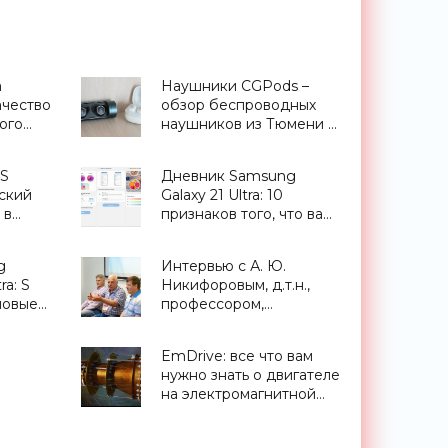
а
Наушники CGPods –
чество
обзор беспроводных
ого
наушников из Тюмени -
 -
«Гаджеты»
IS
Дневник Samsung
ский
Galaxy 21 Ultra: 10
 в
признаков того, что вам
льность
нужен этот смартфон -
«Смартфоны»
g
Интервью с А. Ю.
ra: S
Никифоровым, д.т.н.,
новые
профессором,
заместителем
директора Центра
EmDrive: все что вам
экстремальной
нужно знать о двигателе
прикладной
на электромагнитной
электроники НИЯУ
сс»
тяге - «Космос»
МИФИ - «Смартфоны»
харом