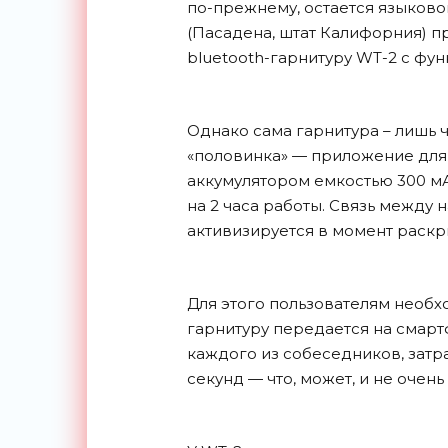
по-прежнему, остается языковой
(Пасадена, штат Калифорния) п
bluetooth-гарнитуру WT-2 с фу
Однако сама гарнитура – лишь ч
«половинка» — приложение для
аккумулятором емкостью 300 мА
на 2 часа работы. Связь между
активизируется в момент раскры
Для этого пользователям необх
гарнитуру передается на смар
каждого из собеседников, затр
секунд — что, может, и не очень