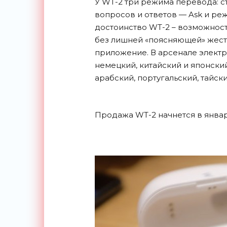
У WT-2 три режима перевода: 
вопросов и ответов — Ask и ре
достоинство WT-2 – возможность
без лишней «поясняющей» жест
приложение. В арсенале электр
немецкий, китайский и японски
арабский, португальский, тайск
Продажа WT-2 начнется в январ