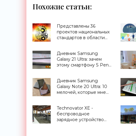
Похожие статьи:
Представлены 36
проектов национальных
стандартов в области
ИИ - «Смартфоны»
Дневник Samsung
Galaxy 21 Ultra: зачем
этому смартфону S Pen
и что он умеет -
«Смартфоны»
Дневник Samsung
Galaxy Note 20 Ultra: 10
мелочей, которые мне
нравятся в этом
смартфоне -
Technovator XE -
«Смартфоны»
беспроводное
зарядное устройство
для смартфонов,
передача электричества