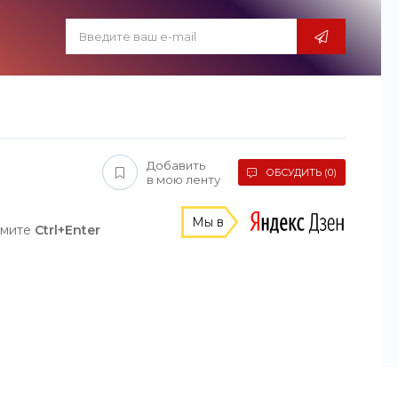
Добавить
ОБСУДИТЬ (0)
в мою ленту
Мы в
жмите
Ctrl+Enter