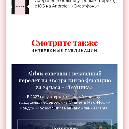
Google еще больше упрощает переход
с iOS на Android - «Смартфоны»
Смотрите также
ИНТЕРЕСНЫЕ ПУБЛИКАЦИИ
Airbus совершил рекордный
перелет из Австралии во Францию
за 24 часа - «Техника»
В 2027 году откроется новый маршрут
воздушных перевозок из Сиднея в Нью-Йорк и
Лондон. Проект Sunrise авиакомпании Qantas
Airways организует беспосадочные перелеты
длительностью до 24
Подробнее