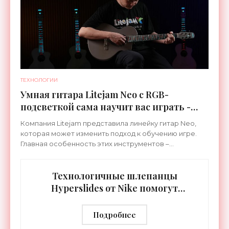
ТЕХНОЛОГИИ
Умная гитара Litejam Neo с RGB-
подсветкой сама научит вас играть -
«Гаджеты»
Компания Litejam представила линейку гитар Neo,
которая может изменить подход к обучению игре.
Главная особенность этих инструментов –
встроенная RGB-подсветка грифа. Светодиоды
синхронизируются с
Технологичные шлепанцы
Hyperslides от Nike помогут
расслабить усталые ноги после
тренировки - «Гаджеты»
Подробнее