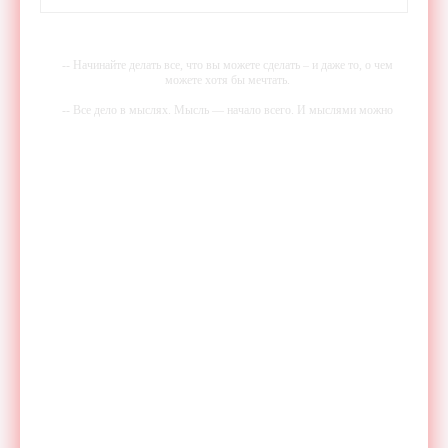
-- Начинайте делать все, что вы можете сделать – и даже то, о чем
можете хотя бы мечтать.
-- Все дело в мыслях. Мысль — начало всего. И мыслями можно
управлять. И поэтому главное дело совершенствования: работать над
мыслями.
-- Идите уверенно по направлению к мечте. Живите той жизнью,
которую вы сами себе придумали.
-- Самое большое богатство — это ум. Самая большая нищета —
глупость. Из всех страхов самый пугающий — самолюбование.
-- Лучшее, что можно сделать с хорошим советом, это пропустить его
мимо ушей. Он никогда не бывает полезен никому, кроме того, кто
его дал.
-- Люблю давать советы и очень не люблю, когда их дают мне.