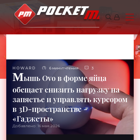
HOWARD
6 минут чтения
3
М
ышь Ovo в форме яйца
обещает снизить нагрузку на
запястье и управлять курсором
в 3D-пространстве -
«Гаджеты»
Добавлено: 16 мая 2026