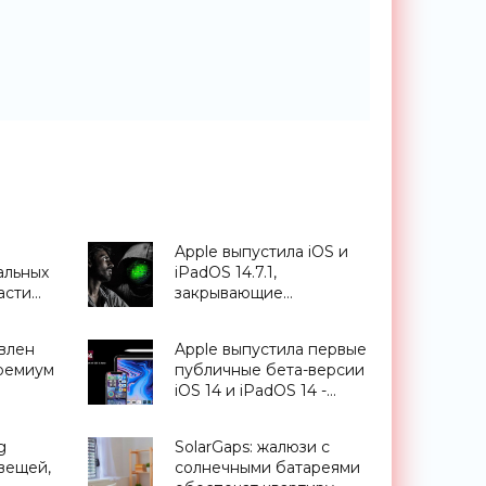
Apple выпустила iOS и
альных
iPadOS 14.7.1,
асти
закрывающие
»
серьезную уязвимость -
«Смартфоны»
авлен
Apple выпустила первые
ремиум
публичные бета-версии
iOS 14 и iPadOS 14 -
(видео)
«Смартфоны»
g
SolarGaps: жалюзи с
 вещей,
солнечными батареями