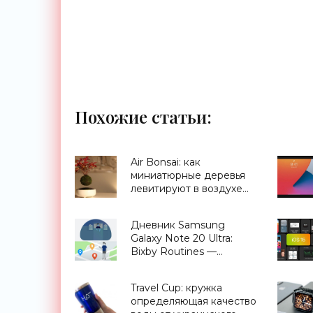
Похожие статьи:
Air Bonsai: как
миниатюрные деревья
левитируют в воздухе
(видео) - «Для дома»
Дневник Samsung
Galaxy Note 20 Ultra:
Bixby Routines —
сценарии,
приближающие
Travel Cup: кружка
будущее - «Смартфоны»
определяющая качество