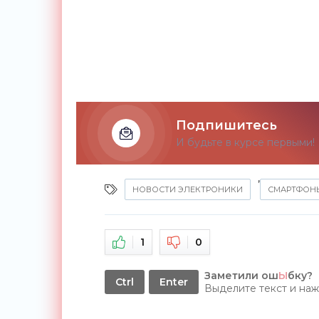
Подпишитесь
И будьте в курсе первыми!
,
НОВОСТИ ЭЛЕКТРОНИКИ
СМАРТФОН
1
0
Заметили ош
Ы
бку?
Ctrl
Enter
Выделите текст и на