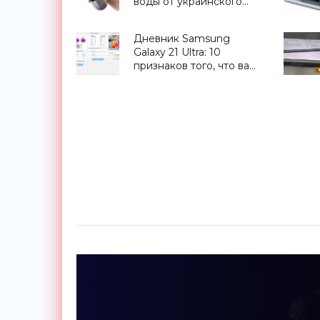
воды от украинского
стартапа H2OMetr -
«Для дома»
Дневник Samsung
Galaxy 21 Ultra: 10
признаков того, что вам
нужен этот смартфон -
«Смартфоны»