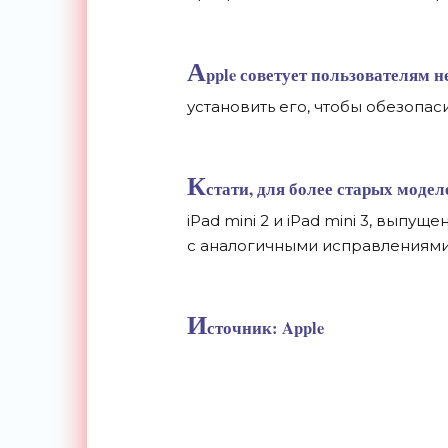
A
pple советует пользователям н
установить его, чтобы обезопас
К
стати, для более старых моделе
iPad mini 2 и
iPad mini 3, выпуще
с
аналогичными исправлениями
И
сточник: Apple