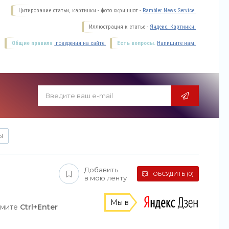
Цитирование статьи, картинки - фото скриншот -
Rambler News Service.
Иллюстрация к статье -
Яндекс. Картинки.
Общие правила
поведения на сайте.
Есть вопросы.
Напишите нам.
Ы
Добавить
ОБСУДИТЬ (0)
в мою ленту
Мы в
жмите
Ctrl+Enter