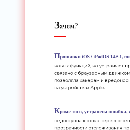
З
ачем?
П
рошивки iOS / iPadOS 14.5.1, ma
новых функций, но
устраняют п
связано с
браузерным движком
позволяла хакерам и
вредоносн
на
устройствах Apple.
К
роме того, устранена ошибка,
недоступна кнопка переключен
прозрачности отслеживания пр