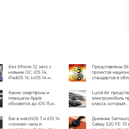
Без iPhone 12, зато с
Представлены 36
новыми ОС: iOS 14,
проектов национ
iPadOS 14, tvOS 14 и
стандартов в обл
watchOS 7 станут
ИИ - «Смартфоны
доступны уже завтра -
Какие смартфоны и
Lucid Air: предст
«Смартфоны»
планшеты Apple
электромобиль п
обновятся до iOS 15 и
класса, который
iPadOS 15 - «Смартфоны»
«подвинет» Tesla 
- «Транспорт»
Баг в watchOS 7 и iOS 14
Дневник Samsun
«сломал» часы и
Galaxy S20 FE: 10