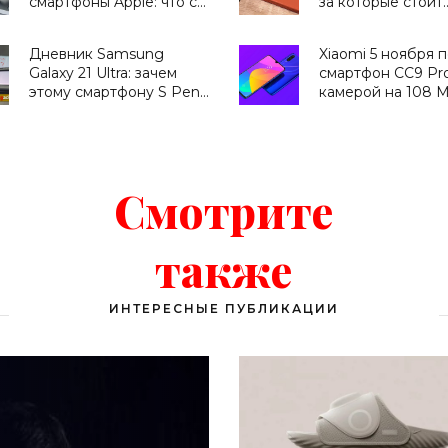
смартфоны Apple: что с
за которые стоит
этим делать -
полюбить Galaxy 
«Смартфоны»
- «Смартфоны»
Дневник Samsung
Xiaomi 5 ноября 
Galaxy 21 Ultra: зачем
смартфон CC9 Pro
этому смартфону S Pen
камерой на 108 М
и что он умеет -
смарт-часы Mi Wa
«Смартфоны»
новый телевизор 
- «Смартфоны»
Смотрите
также
ИНТЕРЕСНЫЕ ПУБЛИКАЦИИ