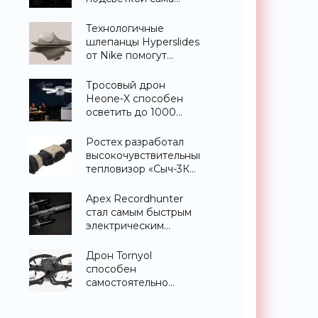
научит вас играть -
«Гаджеты»
Технологичные
шлепанцы Hyperslides
от Nike помогут
расслабить усталые
ноги после
Тросовый дрон
тренировки -
Heone-X способен
«Гаджеты»
осветить до 1000
квадратных метров
земли -
Ростех разработал
«Беспилотники»
высокочувствительный
тепловизор «Сыч-3К»
с дальностью
распознавания до 2
Apex Recordhunter
км - «Гаджеты»
стал самым быстрым
электрическим
дроном в мире -
«Беспилотники»
Дрон Tornyol
способен
самостоятельно
отслеживать и
уничтожать комаров -