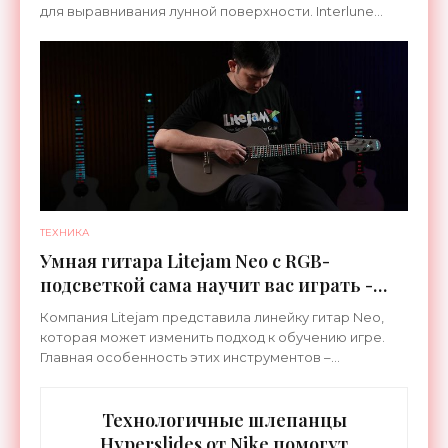
для выравнивания лунной поверхности. Interlune
специализируется на робототехнике и космической
ТЕХНИКА
Умная гитара Litejam Neo с RGB-
подсветкой сама научит вас играть -
«Гаджеты»
Компания Litejam представила линейку гитар Neo,
которая может изменить подход к обучению игре.
Главная особенность этих инструментов –
встроенная RGB-подсветка грифа. Светодиоды
синхронизируются с
Технологичные шлепанцы
Hyperslides от Nike помогут