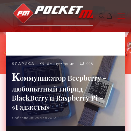
КЛАРИСА
6 минут чтения
998
К
оммуникатор Beepberry –
любопытный гибрид
BlackBerry и Raspberry Pi -
«Гаджеты»
Добавлено: 25 мая 2023