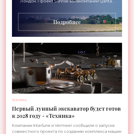
Лондон. Проект Sunrise авиакомпании Qantas
Airways организует беспосадочные перелеты
длительностью до 24
Подробнее
ТЕХНИКА
Первый лунный экскаватор будет готов
к 2028 году - «Техника»
Компании Interlune и Vermeer сообщили о запуске
совместного проекта по созданию комплекса машин