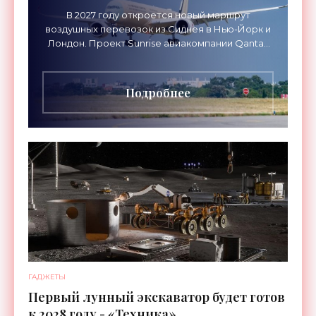
В 2027 году откроется новый маршрут
воздушных перевозок из Сиднея в Нью-Йорк и
Лондон. Проект Sunrise авиакомпании Qantas
Airways организует беспосадочные перелеты
длительностью до 24
Подробнее
ГАДЖЕТЫ
Первый лунный экскаватор будет готов
к 2028 году - «Техника»