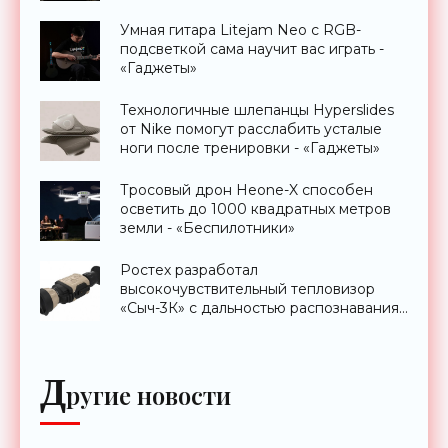
Умная гитара Litejam Neo с RGB-
подсветкой сама научит вас играть -
«Гаджеты»
Технологичные шлепанцы Hyperslides
от Nike помогут расслабить усталые
ноги после тренировки - «Гаджеты»
Тросовый дрон Heone-X способен
осветить до 1000 квадратных метров
земли - «Беспилотники»
Ростех разработал
высокочувствительный тепловизор
«Сыч-3К» с дальностью распознавания
до 2 км - «Гаджеты»
Д
ругие новости