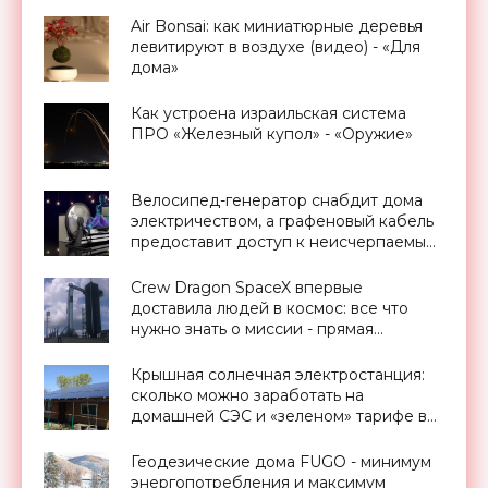
Air Bonsai: как миниатюрные деревья
левитируют в воздухе (видео) - «Для
дома»
Как устроена израильская система
ПРО «Железный купол» - «Оружие»
Велосипед-генератор снабдит дома
электричеством, а графеновый кабель
предоставит доступ к неисчерпаемым
запасам геотермальной энергии,
проект Billions in Change (видео) -
Crew Dragon SpaceX впервые
«Новости Электроники»
доставила людей в космос: все что
нужно знать о миссии - прямая
трансляция запуска - «Космос»
Крышная солнечная электростанция:
сколько можно заработать на
домашней СЭС и «зеленом» тарифе в
Украине - «Новости Электроники»
Геодезические дома FUGO - минимум
энергопотребления и максимум