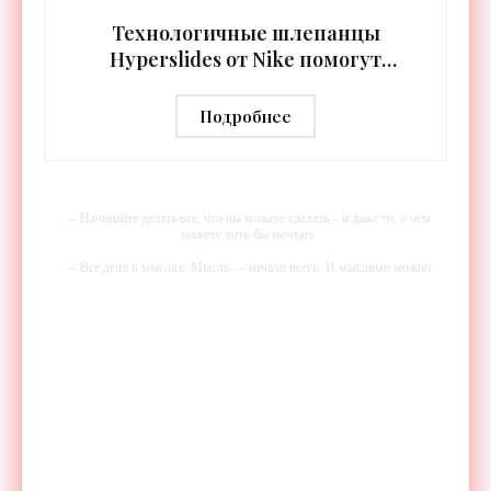
синхронизируются с
Технологичные шлепанцы
Hyperslides от Nike помогут
расслабить усталые ноги после
тренировки - «Гаджеты»
Подробнее
-- Начинайте делать все, что вы можете сделать – и даже то, о чем
можете хотя бы мечтать.
-- Все дело в мыслях. Мысль — начало всего. И мыслями можно
управлять. И поэтому главное дело совершенствования: работать над
мыслями.
-- Идите уверенно по направлению к мечте. Живите той жизнью,
которую вы сами себе придумали.
-- Самое большое богатство — это ум. Самая большая нищета —
глупость. Из всех страхов самый пугающий — самолюбование.
-- Лучшее, что можно сделать с хорошим советом, это пропустить его
мимо ушей. Он никогда не бывает полезен никому, кроме того, кто
его дал.