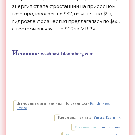
энергия от электростанций на природном
газе продавалась по $47, на угле – по $57,
гидроэлектроэнергия предлагалась по $60,
а геотермальная – по $66 за МВт*ч.
И
сточник: washpost.bloomberg.com
Цитирование статьи, картинки - фото скриншот -
Rambler News
Service.
Иллюстрация к статье -
Яндекс. Картинки.
Есть вопросы.
Напишите нам.