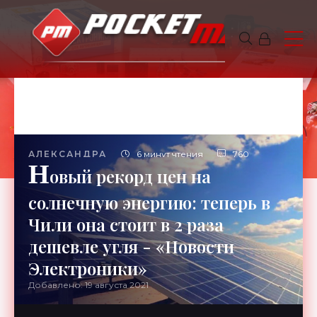
АЛЕКСАНДРА
6 минут чтения
760
Н
овый рекорд цен на
солнечную энергию: теперь в
Чили она стоит в 2 раза
дешевле угля - «Новости
Электроники»
Добавлено: 19 августа 2021