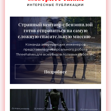
ИНТЕРЕСНЫЕ ПУБЛИКАЦИИ
Странный кентавр с бензопилой
готов отправиться на самую
сложную спасательную миссию -
«Роботы»
Команда американских инженеров
представила универсального робота
Threehalves для всех видов полевых работ. А в
первую очередь – для спасательных миссий с
прицелом на работу в зонах
Подробнее