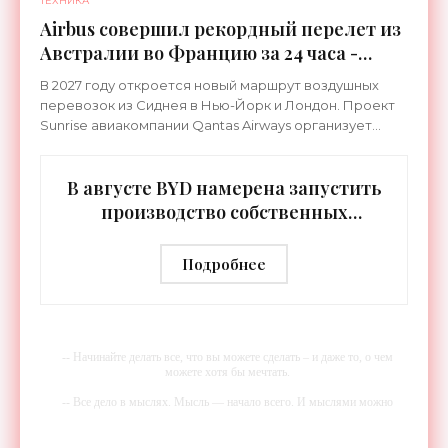
ТЕХНИКА
Airbus совершил рекордный перелет из
Австралии во Францию за 24 часа -
«Техника»
В 2027 году откроется новый маршрут воздушных
перевозок из Сиднея в Нью-Йорк и Лондон. Проект
Sunrise авиакомпании Qantas Airways организует
беспосадочные перелеты длительностью до 24
часов.
В августе BYD намерена запустить
производство собственных
человекоподобных роботов -
«Роботы»
Подробнее
-- Начинайте делать все, что вы можете сделать – и даже то, о чем
можете хотя бы мечтать.
-- Все дело в мыслях. Мысль — начало всего. И мыслями можно
управлять. И поэтому главное дело совершенствования: работать над
мыслями.