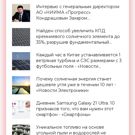
Интервью с генеральным директором
АО «НИИМА «Прогресс»
Кондрашовым Захаром
Константиновичем в преддверии
Форума «Микроэлектроника-2021» -
Найден способ увеличить КПД
«Смартфоны»
кремниевого солнечного элемента до
35%, разрушив фундаментальный
предел Шокли-Квиссера - «Новости
Электроники»
Каждый час в Китае устанавливается 1
ветряная турбина и СЭС размерами с 3
футбольных поля - «Новости
Электроники»
Почему солнечная энергия станет
дешевле угля уже в течении 10 лет -
«Новости Электроники»
Дневник Samsung Galaxy 21 Ultra: 10
признаков того, что вам нужен этот
смартфон - «Смартфоны»
Уникальное топливо на основе
угольной пыли и водорослей не