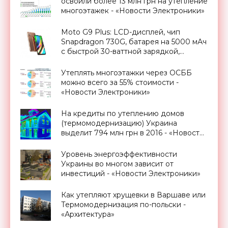
освоили более 13 млн грн на утепление
многоэтажек - «Новости Электроники»
Moto G9 Plus: LCD-дисплей, чип
Snapdragon 730G, батарея на 5000 мАч
с быстрой 30-ваттной зарядкой,
квадро-камера на 64 Мп и ценник в
$422 - «Смартфоны»
Утеплять многоэтажки через ОСББ
можно всего за 55% стоимости -
«Новости Электроники»
На кредиты по утеплению домов
(термомодернизацию) Украина
выделит 794 млн грн в 2016 - «Новости
Электроники»
Уровень энергоэффективности
Украины во многом зависит от
инвестиций - «Новости Электроники»
Как утепляют хрущевки в Варшаве или
Термомодернизация по-польски -
«Архитектура»