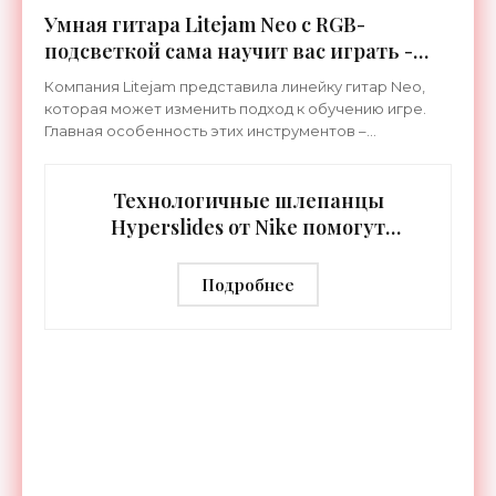
Умная гитара Litejam Neo с RGB-
подсветкой сама научит вас играть -
«Гаджеты»
Компания Litejam представила линейку гитар Neo,
которая может изменить подход к обучению игре.
Главная особенность этих инструментов –
встроенная RGB-подсветка грифа. Светодиоды
синхронизируются с
Технологичные шлепанцы
Hyperslides от Nike помогут
расслабить усталые ноги после
тренировки - «Гаджеты»
Подробнее