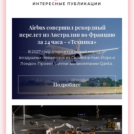
ИНТЕРЕСНЫЕ ПУБЛИКАЦИИ
Airbus совершил рекордный
перелет из Австралии во Францию
за 24 часа - «Техника»
В 2027 году откроется новый маршрут
воздушных перевозок из Сиднея в Нью-Йорк и
Лондон. Проект Sunrise авиакомпании Qantas
Airways организует беспосадочные перелеты
длительностью до 24
Подробнее