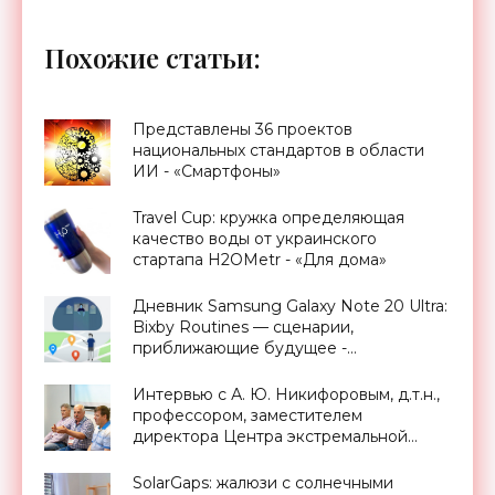
Похожие статьи:
Представлены 36 проектов
национальных стандартов в области
ИИ - «Смартфоны»
Travel Cup: кружка определяющая
качество воды от украинского
стартапа H2OMetr - «Для дома»
Дневник Samsung Galaxy Note 20 Ultra:
Bixby Routines — сценарии,
приближающие будущее -
«Смартфоны»
Интервью с А. Ю. Никифоровым, д.т.н.,
профессором, заместителем
директора Центра экстремальной
прикладной электроники НИЯУ
МИФИ - «Смартфоны»
SolarGaps: жалюзи с солнечными