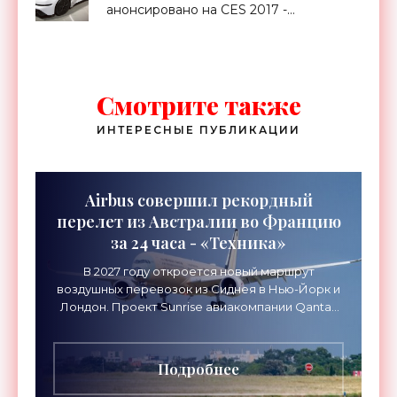
анонсировано на CES 2017 -
«Транспорт»
Смотрите также
ИНТЕРЕСНЫЕ ПУБЛИКАЦИИ
Airbus совершил рекордный
перелет из Австралии во Францию
за 24 часа - «Техника»
В 2027 году откроется новый маршрут
воздушных перевозок из Сиднея в Нью-Йорк и
Лондон. Проект Sunrise авиакомпании Qantas
Airways организует беспосадочные перелеты
длительностью до 24
Подробнее