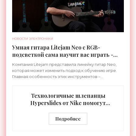
НОВОСТИ ЭЛЕКТРОНИКИ
Умная гитара Litejam Neo с RGB-
подсветкой сама научит вас играть -
«Гаджеты»
Компания Litejam представила линейку гитар Neo,
которая может изменить подход к обучению игре.
Главная особенность этих инструментов –
встроенная RGB-подсветка грифа. Светодиоды
синхронизируются с
Технологичные шлепанцы
Hyperslides от Nike помогут
расслабить усталые ноги после
тренировки - «Гаджеты»
Подробнее