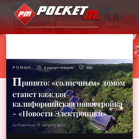
РОМАН
6 минут чтения
669
П
ринято: «солнечным» домом
станет каждая
калифорнийская новостройка
- «Новости Электроники»
Добавлено: 19 августа 2021