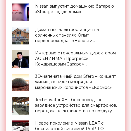
Nissan выпустит домашнюю батарею
xStorage - «Для дома»
Домашняя электростанция на
солнечных панелях. Опыт
первопроходца - «Новости
Электроники»
Интервью с генеральным директором
АО «НИИМА «Прогресс»
Кондрашовым Захаром
Константиновичем в преддверии
Форума «Микроэлектроника-2021» -
3D-напечатанный дом Sfero – концепт
«Смартфоны»
жилища в виде пузыря для
марсианских колонистов - «Космос»
Technovator XE - беспроводное
зарядное устройство для смартфонов,
передача электричества по воздуху
уже реальность - «Технологии»
Новое поколение Nissan LEAF с
беспилотной системой ProPILOT