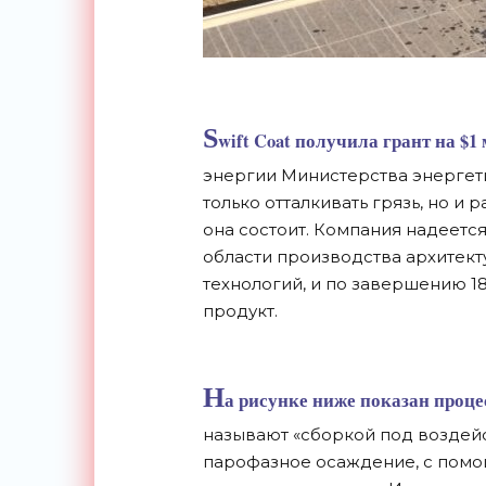
S
wift Coat получила грант на $
энергии Министерства энергети
только отталкивать грязь, но и
она состоит. Компания надеется
области производства архитект
технологий, и по завершению 
продукт.
Н
а рисунке ниже показан проце
называют «сборкой под воздейс
парофазное осаждение, с помо