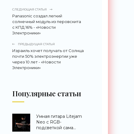
СЛЕДУЮЩАЯ СТАТЬЯ
Panasonic создал легкий
солнечный модуль из перовскита
с КПД 16% - «Новости
Электроники»
ПРЕДЫДУЩАЯ СТАТЬЯ
Израиль хочет получать от Солнца
почти 50% электроэнергии уже
через 10 лет - «Новости
Электроники»
Популярные статьи
Умная гитара Litejam
Neo с RGB-
подсветкой сама
научит вас играть -