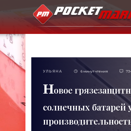
УЛЬЯНА
6 минут чтения
73
Н
овое грязезащитн
солнечных батарей 
производительность