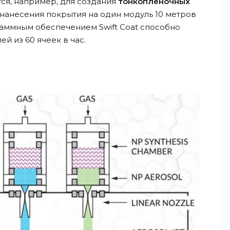
ся, например, для создания
тонкопленочных
 нанесения покрытия на один модуль 10 метров
аммным обеспечением Swift Coat способно
й из 60 ячеек в час.