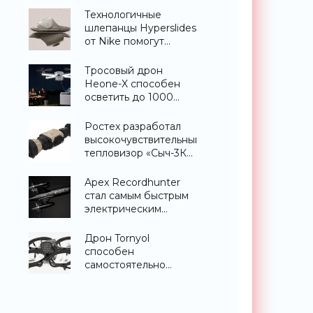
«Гаджеты»
Технологичные
шлепанцы Hyperslides
от Nike помогут
расслабить усталые
ноги после
Тросовый дрон
тренировки -
Heone-X способен
«Гаджеты»
осветить до 1000
квадратных метров
земли -
Ростех разработал
«Беспилотники»
высокочувствительный
тепловизор «Сыч-3К»
с дальностью
распознавания до 2
Apex Recordhunter
км - «Гаджеты»
стал самым быстрым
электрическим
дроном в мире -
«Беспилотники»
Дрон Tornyol
способен
самостоятельно
отслеживать и
уничтожать комаров -
«Беспилотники»