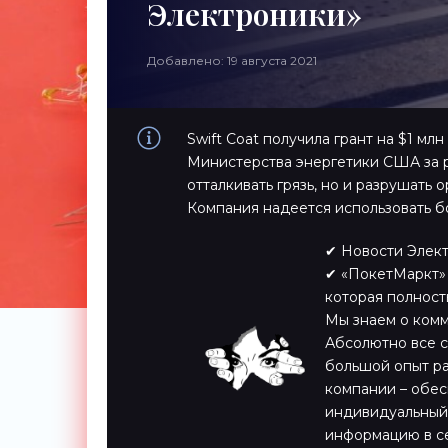
Электроники»
Добавлено: 19 августа 2021
Swift Coat получила грант на $1 мл
Министерства энергетики США за р
отталкивать грязь, но и разрушать 
Компания надеется использовать б
✔ Новости Элек
✔ «ПокетМаркт» 
которая полност
Мы знаем о комм
Абсолютно все 
большой опыт ра
компании – обес
индивидуальный 
информацию в се