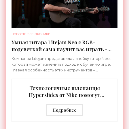
НОВОСТИ ЭЛЕКТРОНИКИ
Умная гитара Litejam Neo с RGB-
подсветкой сама научит вас играть -
«Гаджеты»
Компания Litejam представила линейку гитар Neo,
которая может изменить подход к обучению игре.
Главная особенность этих инструментов –
встроенная RGB-подсветка грифа. Светодиоды
синхронизируются с
Технологичные шлепанцы
Hyperslides от Nike помогут
расслабить усталые ноги после
тренировки - «Гаджеты»
Подробнее