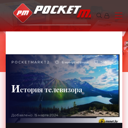
POCKETMARKT2
6 минут чтения
548
И
стория телевизора
Добавлено: 15 марта 2024