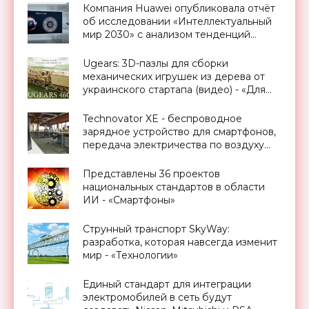
Компания Huawei опубликовала отчёт
об исследовании «Интеллектуальный
мир 2030» с анализом тенденций
следующего десятилетия -
«Смартфоны»
Ugears: 3D-пазлы для сборки
механических игрушек из дерева от
украинского стартапа (видео) - «Для
дома»
Technovator XE - беспроводное
зарядное устройство для смартфонов,
передача электричества по воздуху
уже реальность - «Технологии»
Представлены 36 проектов
национальных стандартов в области
ИИ - «Смартфоны»
Струнный транспорт SkyWay:
разработка, которая навсегда изменит
мир - «Технологии»
Единый стандарт для интеграции
электромобилей в сеть будут