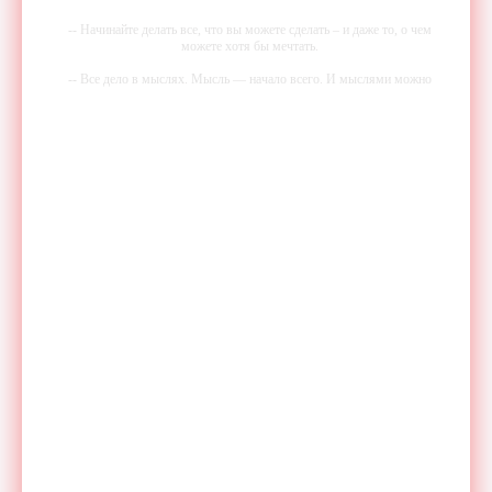
-- Начинайте делать все, что вы можете сделать – и даже то, о чем
можете хотя бы мечтать.
-- Все дело в мыслях. Мысль — начало всего. И мыслями можно
управлять. И поэтому главное дело совершенствования: работать над
мыслями.
-- Идите уверенно по направлению к мечте. Живите той жизнью,
которую вы сами себе придумали.
-- Самое большое богатство — это ум. Самая большая нищета —
глупость. Из всех страхов самый пугающий — самолюбование.
-- Лучшее, что можно сделать с хорошим советом, это пропустить его
мимо ушей. Он никогда не бывает полезен никому, кроме того, кто
его дал.
-- Люблю давать советы и очень не люблю, когда их дают мне.