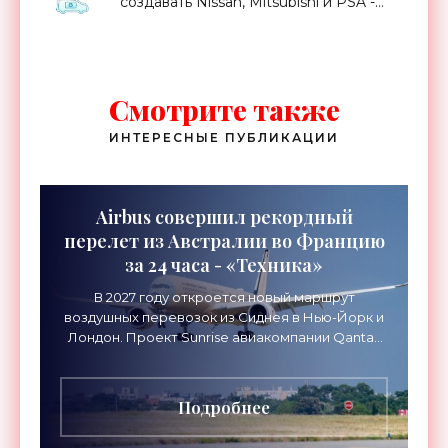
создавать Nissan, Mitsubishi и PSA -
«Технологии»
Смотрите также
ИНТЕРЕСНЫЕ ПУБЛИКАЦИИ
Airbus совершил рекордный
перелет из Австралии во Францию
за 24 часа - «Техника»
В 2027 году откроется новый маршрут
воздушных перевозок из Сиднея в Нью-Йорк и
Лондон. Проект Sunrise авиакомпании Qantas
Airways организует беспосадочные перелеты
длительностью до 24
Подробнее