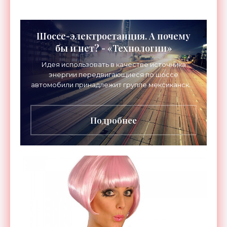
Шоссе-электростанция. А почему
бы и нет? - «Технологии»
Идея использовать в качестве источника
энергии передвигающиеся по шоссе
автомобили принадлежит группе мексиканских
инженеров-инноваторов, которыми руководит
Гектор Риккардо Масиас Эрнандес
Подробнее