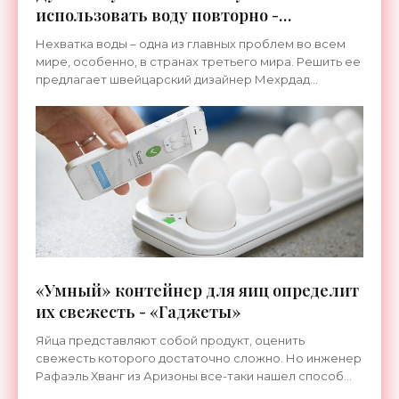
использовать воду повторно -
«Гаджеты»
Нехватка воды – одна из главных проблем во всем
мире, особенно, в странах третьего мира. Решить ее
предлагает швейцарский дизайнер Мехрдад
Махджоби, представивший уникальную душевую
установку ...
«Умный» контейнер для яиц определит
их свежесть - «Гаджеты»
Яйца представляют собой продукт, оценить
свежесть которого достаточно сложно. Но инженер
Рафаэль Хванг из Аризоны все-таки нашел способ
контролировать свежесть яйца, не разбивая его. А