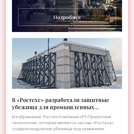
Central. Башня высотой 180 метров более чем
вдвое превзошла
Подробнее
В «Ростехе» разработали защитные
убежища для промышленных
предприятий - «Технологии»
Изображение: Ростех Компания «РТ‑Проектные
технологии», которая является частью «Ростеха»,
создала модульные убежища под названием