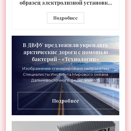
образец электролизной установки
для производства водорода -
«Технологии»
Подробнее
В ДВФУ предложили укреплять
арктические дороги с помощью
бактерий - «Технологии»
Изображение сгенерировано нейросетью
Специалисты Института Мирового океана
Дальневосточного федерального
университета (ДВФУ) предложили
перспективный способ упрочнения грунтов,
который
Подробнее