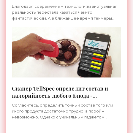
«Гаджеты»
Благодаря современным технологиям виртуальная
реальность перестала казаться чем-то
фантастическим. А в ближайшее время геймеры
смогут не только сражаться в виртуальном мире, но
и попробовать на вкус
Сканер TellSpec определит состав и
калорийность любого блюда -
«Гаджеты»
Согласитесь, определить точный состав того или
иного продукта достаточно трудно, а порой –
невозможно. Однако с уникальным гаджетом
TellSpec, совместимым с мобильными устройствами,
узнать состав