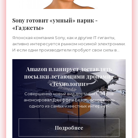
Sony готовит «умный» парик -
«Гаджеты»
Японская компания Sony, как и другие IT-гиганты,
активно интересуется рынком носимой электроники.
И если одни производители пробуют свои силы в
создании смарт-часов и очков дополненной
реальности,
Amazon планирует доставлять
посылки летающими дронами -
«Технологии»
Совершенно новый вид доставки товаров
анонсировал Джеффри Безос, основатель
одного из самых известных интернет-
магазинов. Для сверхбыстрого вручения
посылок своим клиентам Amazon
Подробнее