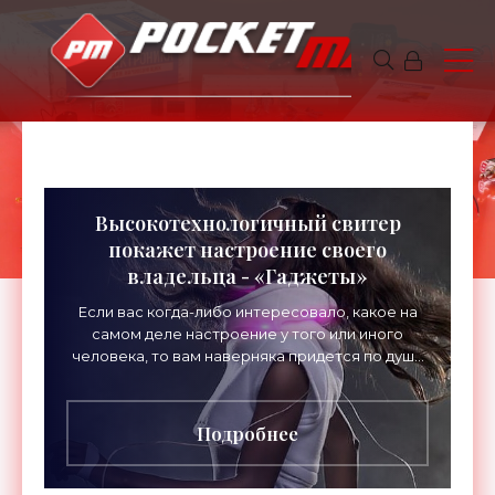
Высокотехнологичный свитер
покажет настроение своего
владельца - «Гаджеты»
Если вас когда-либо интересовало, какое на
самом деле настроение у того или иного
человека, то вам наверняка придется по душе
этот свитер-гаджет. Он называется GER Mood
Sweater и может с
Подробнее