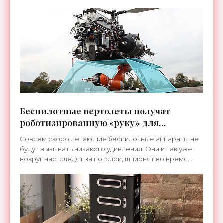
Беспилотные вертолеты получат
роботизированную «руку» для
выполнения сверхсложных заданий -
Совсем скоро летающие беспилотные аппараты не
«Дистанционное управление»
будут вызывать никакого удивления. Они и так уже
вокруг нас: следят за погодой, шпионят во время
военных действий, используются для видеосъемки
или