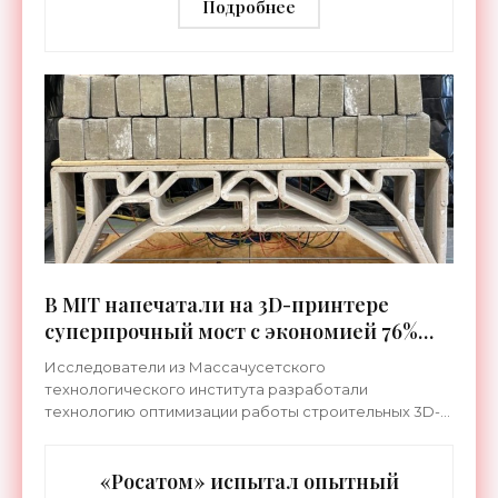
«Технологии»
Подробнее
В MIT напечатали на 3D-принтере
суперпрочный мост с экономией 76%
бетона - «Технологии»
Исследователи из Массачусетского
технологического института разработали
технологию оптимизации работы строительных 3D-
принтеров, что позволило решить фундаментальную
задачу. А именно – печатать
«Росатом» испытал опытный