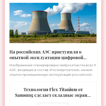
«КУБ‑М», которые уже поставляются заказчикам. В
частности, такие
На российских АЭС приступили к
опытной эксплуатации цифровой
системы «ТОРЭКС» - «Технологии»
Изображение сгенерировано нейросетью На всех 11
АЭС, входящих в состав «Росэнергоатома», начали
опытно‑промышленную эксплуатацию российской
цифровой системы «ТОРЭКС». Пользоваться ей будут
свыше 20
Технология Flex Titanium от
Samsung сделает складные экраны
исключительно долговечными -