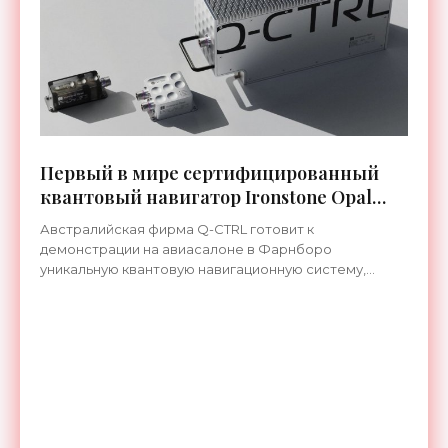
Первый в мире сертифицированный
квантовый навигатор Ironstone Opal
работает без спутников GPS -
Австралийская фирма Q-CTRL готовит к
«Технологии»
демонстрации на авиасалоне в Фарнборо
уникальную квантовую навигационную систему,
которая прошла сертификацию по стандартам
летной годности и предназначена для