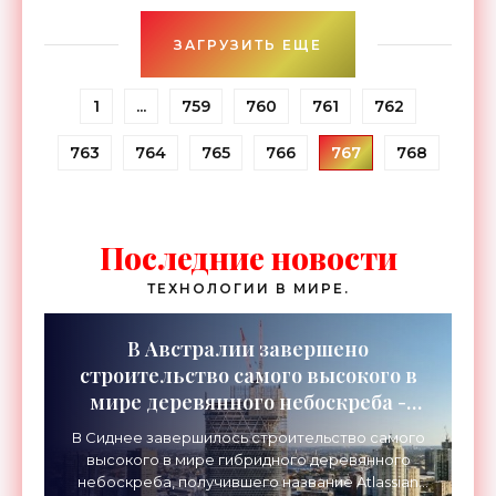
со ссылкой на
ЗАГРУЗИТЬ ЕЩЕ
1
...
759
760
761
762
763
764
765
766
767
768
Последние новости
ТЕХНОЛОГИИ В МИРЕ.
В Австралии завершено
строительство самого высокого в
мире деревянного небоскреба -
«Технологии»
В Сиднее завершилось строительство самого
высокого в мире гибридного деревянного
небоскреба, получившего название Atlassian