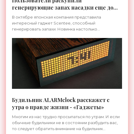
Пользователи раскупили
генерирующие запах насадки еще до
начала продаж - «Гаджеты»
В октябре японская компания представила
интересный гаджет Scentee, способный
генерировать запахи. Новинка настолько
заинтересовала покупателей, что всего за
несколько дней они раскупили всю первую
Будильник ALARMclock расскажет с
утра о правде жизни - «Гаджеты»
Многим из нас трудно просыпаться по утрам. И если
обычные будильники не в состоянии разбудить вас,
то следует обратить внимание на будильник