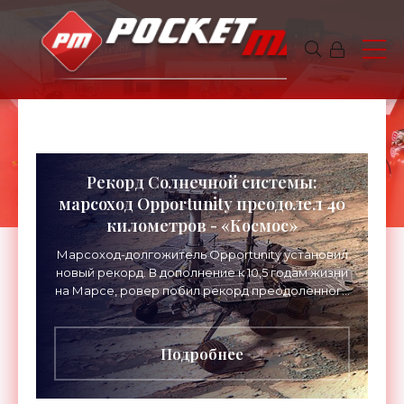
Рекорд Солнечной системы:
марсоход Opportunity преодолел 40
километров - «Космос»
Марсоход-долгожитель Opportunity установил
новый рекорд. В дополнение к 10,5 годам жизни
на Марсе, ровер побил рекорд преодоленного
расстояния среди внеземных транспортных
средств.
Подробнее