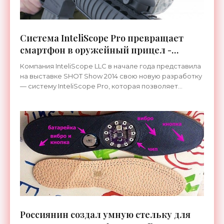
Система InteliScope Pro превращает
смартфон в оружейный прицел -
«Гаджеты»
Компания InteliScope LLC в начале года представила
на выставке SHOT Show 2014 свою новую разработку
— систему InteliScope Pro, которая позволяет
использовать в качестве прицельного устройства
iPhone
Россиянин создал умную стельку для