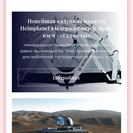
Новейшая надувная палатка
Heimplanet выдержит ветер до 180
км/ч - «Гаджеты»
Немецкая компания Heimplanet довольно
давно производит палатки, предназначенные
для любителей экстремального отдыха. На
этот раз она расширила линейку своих
продуктов еще тремя
Подробнее