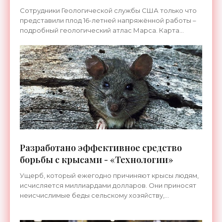
«Космос»
Сотрудники Геологической службы США только что
представили плод 16-летней напряжённой работы –
подробный геологический атлас Марса. Карта
выполнена в цвете с подробной детализацией всей
поверхности
Разработано эффективное средство
борьбы с крысами - «Технологии»
Ущерб, который ежегодно причиняют крысы людям,
исчисляется миллиардами долларов. Они приносят
неисчислимые беды сельскому хозяйству,
проникают в наши жилища, являются разносчиками
многих смертельно