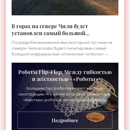
В горах на севере Чили будет
установлен самый большой
европейский телескоп - «Космос»
Посреди безжизненной высокогорной пустыни на
севере Чили вскоре будет смонтирован самый
большой инфракрасный оптический телескоп —
European Extremely Large Telescope. В настоящее
время там ведутся
Роботы Flip-Flop: Между гибкостью
и жёсткостью - «Роботы»
Большинство роботов имеют жесткую
конструкцию — и этому есть своё объяснение.
«Жёстких» роботов легче проектировать,
собирать, настраивать и затем поручать самую
разнообразную работу от
Подробнее