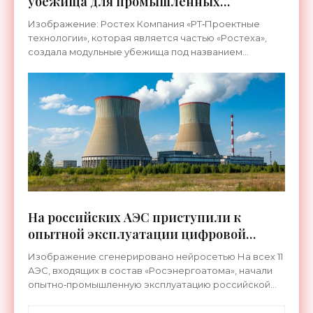
убежища для промышленных
предприятий - «Технологии»
Изображение: Ростех Компания «РТ‑Проектные
технологии», которая является частью «Ростеха»,
создала модульные убежища под названием
«КУБ‑М», которые уже поставляются заказчикам. В
частности, такие
На российских АЭС приступили к
опытной эксплуатации цифровой
системы «ТОРЭКС» - «Технологии»
Изображение сгенерировано нейросетью На всех 11
АЭС, входящих в состав «Росэнергоатома», начали
опытно‑промышленную эксплуатацию российской
цифровой системы «ТОРЭКС». Пользоваться ей будут
свыше 20