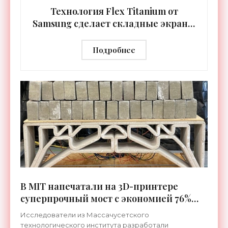
Технология Flex Titanium от
Samsung сделает складные экраны
исключительно долговечными -
«Технологии»
Подробнее
В MIT напечатали на 3D-принтере
суперпрочный мост с экономией 76%
бетона - «Технологии»
Исследователи из Массачусетского
технологического института разработали