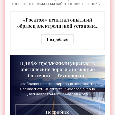
технологию оптимизации работы строительных 3D-
принтеров, что позволило решить фундаментальную
задачу. А именно – печатать
«Росатом» испытал опытный
образец электролизной установки
для производства водорода -
«Технологии»
Подробнее
В ДВФУ предложили укреплять
арктические дороги с помощью
бактерий - «Технологии»
Изображение сгенерировано нейросетью
Специалисты Института Мирового океана
Дальневосточного федерального
университета (ДВФУ) предложили
перспективный способ упрочнения грунтов,
который
Подробнее