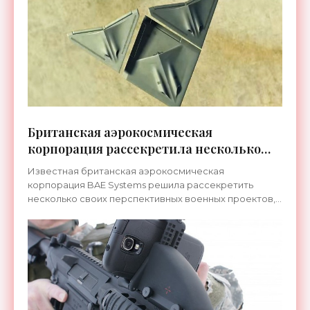
Британская аэрокосмическая
корпорация рассекретила несколько
своих проектов - «Технологии»
Известная британская аэрокосмическая
корпорация BAE Systems решила рассекретить
несколько своих перспективных военных проектов,
которые в настоящее время можно увидеть, разве
что, в фантастических