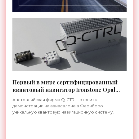
Первый в мире сертифицированный
квантовый навигатор Ironstone Opal
работает без спутников GPS -
Австралийская фирма Q-CTRL готовит к
«Технологии»
демонстрации на авиасалоне в Фарнборо
уникальную квантовую навигационную систему,
которая прошла сертификацию по стандартам
летной годности и предназначена для