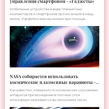
управления смартфоном - «Гаджеты»
Мобильные устройства в виде планшетных
компьютеров и смартфонов прочно вошли в нашу
жизнь. Управлять ими мы можем при помощи
пальцев рук, жестов, голосовых команд и
популярных нынче смарт-часов.
NASA собирается использовать
космические плазменные парашюты -
«Космос»
Как известно, поверхность космических спускаемых
аппаратов при вхождении в плотные слои
атмосферы нагревается до нескольких тысяч
градусов. Если термозащита отсутствует, то он