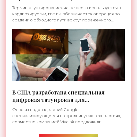
«Технологии»
Термин «шунтирование» чаще всего используется в
кардиохирургии, где им обозначается операция по
созданию обходного пути вокруг поражённого
участка сердечной мышцы. Чэд Бутон совместно с
группой
В США разработана специальная
цифровая татуировка для
разблокировки смартфона - «Гаджеты»
Одно из подразделений Google,
специализирующееся на продвинутых технологиях,
совместно компанией Vivalnk предложили
использовать вместо привычного Pin-кода для
доступа в смартфон Moto X клеящиеся на