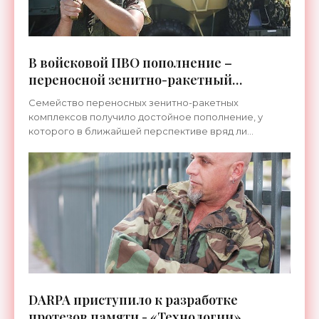
В войсковой ПВО пополнение –
переносной зенитно-ракетный
комплекс «Верба» - «Техника»
Семейство переносных зенитно-ракетных
комплексов получило достойное пополнение, у
которого в ближайшей перспективе вряд ли
появятся достойные конкуренты. Название новинки
– ПЗРК «Верба». Право
DARPA приступило к разработке
протезов памяти - «Технологии»