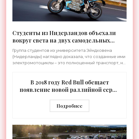
Студенты из Нидерландов объехали
вокруг света на двух самодельных
электромотоциклах - «Электромобили»
Группа студентов из университета Эйндховена
(Нидерланды) наглядно доказала, что созданные ими
электромотоциклы – это полноценный транспорт, на
котором можно совершить 80-дневное
кругосветное
В 2018 году Red Bull обещает
появление новой раллийной серии
гонок на электромобилях -
«Электромобили»
Подробнее