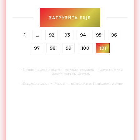
приборная панель — ее функцию выполняет
встроенный в
ЗАГРУЗИТЬ ЕЩЕ
1
...
92
93
94
95
96
97
98
99
100
101
-- Начинайте делать все, что вы можете сделать – и даже то, о чем
можете хотя бы мечтать.
-- Все дело в мыслях. Мысль — начало всего. И мыслями можно
управлять. И поэтому главное дело совершенствования: работать над
мыслями.
-- Идите уверенно по направлению к мечте. Живите той жизнью,
которую вы сами себе придумали.
-- Самое большое богатство — это ум. Самая большая нищета —
глупость. Из всех страхов самый пугающий — самолюбование.
-- Лучшее, что можно сделать с хорошим советом, это пропустить его
мимо ушей. Он никогда не бывает полезен никому, кроме того, кто
его дал.