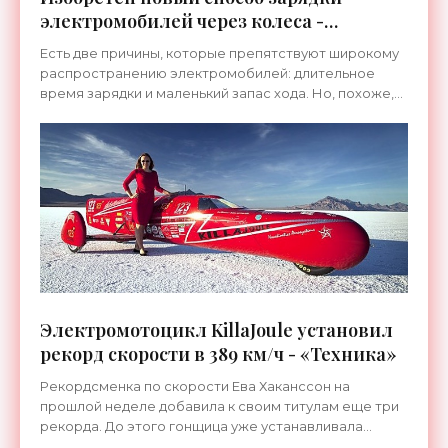
электромобилей через колеса -
«Технологии»
Есть две причины, которые препятствуют широкому
распространению электромобилей: длительное
время зарядки и маленький запас хода. Но, похоже,
что ученым вскоре удастся решить и эти вопросы с
помощью
Электромотоцикл KillaJoule установил
рекорд скорости в 389 км/ч - «Техника»
Рекордсменка по скорости Ева Хаканссон на
прошлой неделе добавила к своим титулам еще три
рекорда. До этого гонщица уже устанавливала
рекорды со скоростью 348 и 352 км/ч, но нынче на