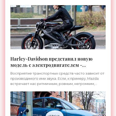
ряда
Harley-Davidson представил новую
модель с электродвигателем -
«Техника»
Восприятие транспортных средств часто зависит от
производимого ими звука. Если, к примеру, Mazda
встречает нас ритмичным, ровным, негромким,
вежливым «голосом», то Harley-Davidson – это
характерный