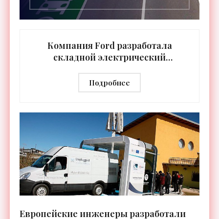
Компания Ford разработала
складной электрический
велосипед-внедорожник -
«Техника»
Подробнее
Европейские инженеры разработали