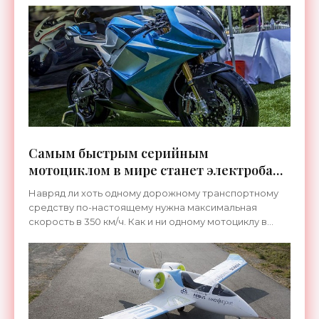
трассе в
Самым быстрым серийным
мотоциклом в мире станет электробайк
Lightning LS-218 - «Техника»
Навряд ли хоть одному дорожному транспортному
средству по-настоящему нужна максимальная
скорость в 350 км/ч. Как и ни одному мотоциклу в
мире не требуется мощность в 200 л.с. и крутящий
момент, как