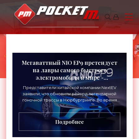
Мегаваттный NIO EP9 претендует
на лавры самого быстрого
электромобиля в мире -
«Электромобили»
Представители китайской компании NextEV
заявили, что обновили рекорд легендарной
гоночной трассы в Нюрбургринге. Во время
тестового заезда на «северной петле» новая
модель завершила круг
Подробнее