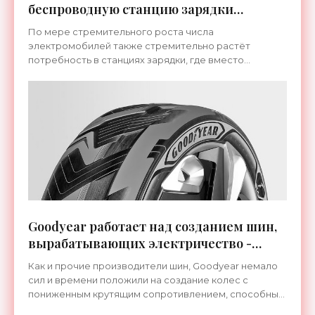
беспроводную станцию зарядки
электромобилей - «Технологии»
По мере стремительного роста числа
электромобилей также стремительно растёт
потребность в станциях зарядки, где вместо
привычного заправочного шланга к автомобилю
подсоединяется зарядный кабель.
Goodyear работает над созданием шин,
вырабатывающих электричество -
«Технологии»
Как и прочие производители шин, Goodyear немало
сил и времени положили на создание колес с
пониженным крутящим сопротивлением, способным
снизить расход топлива для традиционных машин и