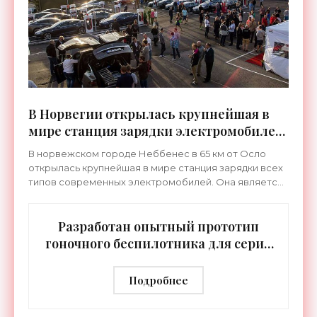
В Норвегии открылась крупнейшая в
мире станция зарядки электромобилей
- «Технологии»
В норвежском городе Неббенес в 65 км от Осло
открылась крупнейшая в мире станция зарядки всех
типов современных электромобилей. Она является
частью сети Charge " alt="">
Разработан опытный прототип
гоночного беспилотника для серии
Roborace - «Роботы»
Подробнее