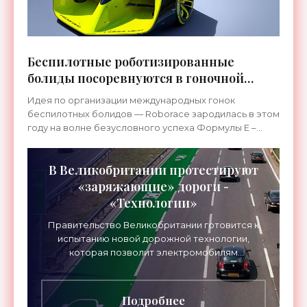
Беспилотные роботизированные
болиды посоревнуются в гоночной
серии Roborace - «Беспилотники»
Идея по организации международных гонок
беспилотных болидов — Roborace зародилась в этом
году на волне безусловного успеха Формулы Е –
разновидности Формулы для гоночных
электромобилей. Основная
В Великобритании протестируют
«заряжающие» дороги -
«Технологии»
Правительство Великобритании готовится к
испытанию новой дорожной технологии,
которая позволит электромобилям
подзаряжаться в процессе их движения
непосредственно от проезжей части. Цель...
Подробнее