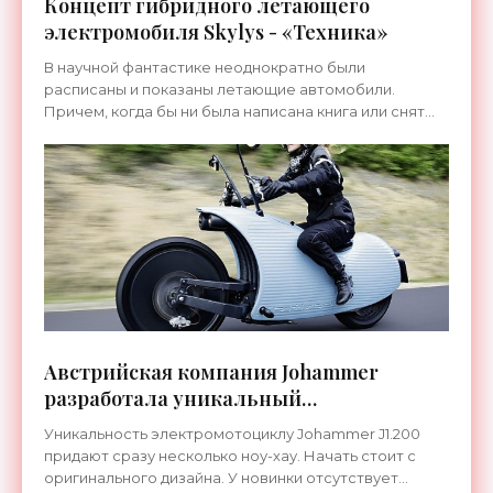
Концепт гибридного летающего
электромобиля Skylys - «Техника»
В научной фантастике неоднократно были
расписаны и показаны летающие автомобили.
Причем, когда бы ни была написана книга или снят
фильм, постоянно говорилось, что будущее уже не
за горами, и через
Австрийская компания Johammer
разработала уникальный
электромотоцикл - «Техника»
Уникальность электромотоциклу Johammer J1.200
придают сразу несколько ноу-хау. Начать стоит с
оригинального дизайна. У новинки отсутствует