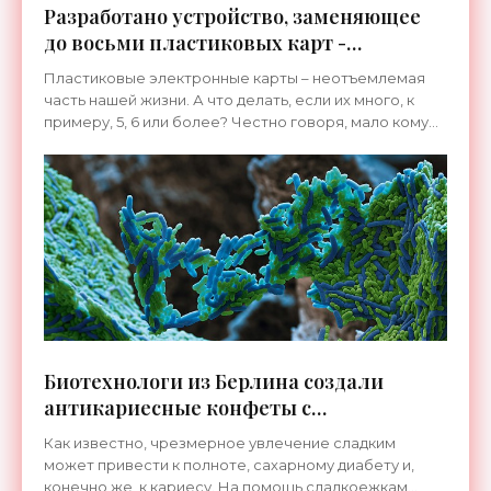
Разработано устройство, заменяющее
до восьми пластиковых карт -
«Гаджеты»
Пластиковые электронные карты – неотъемлемая
часть нашей жизни. А что делать, если их много, к
примеру, 5, 6 или более? Честно говоря, мало кому
доставляет удовольствие каждый раз рыться в
кошельке
Биотехнологи из Берлина создали
антикариесные конфеты с
лактобактериями - «Технологии»
Как известно, чрезмерное увлечение сладким
может привести к полноте, сахарному диабету и,
конечно же, к кариесу. На помощь сладкоежкам