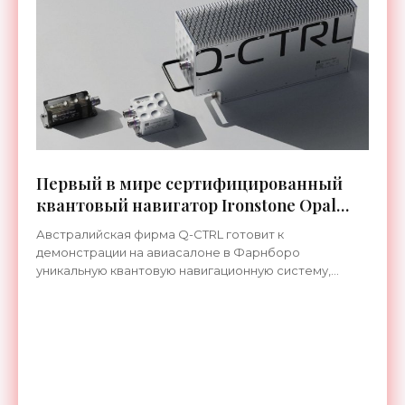
Первый в мире сертифицированный
квантовый навигатор Ironstone Opal
работает без спутников GPS -
Австралийская фирма Q-CTRL готовит к
«Технологии»
демонстрации на авиасалоне в Фарнборо
уникальную квантовую навигационную систему,
которая прошла сертификацию по стандартам
летной годности и предназначена для