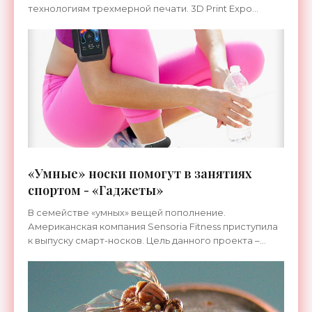
технологиям трехмерной печати. 3D Print Expo
станет главным отраслевым событием в сфере 3D-
печати,
«Умные» носки помогут в занятиях
спортом - «Гаджеты»
В семействе «умных» вещей пополнение.
Американская компания Sensoria Fitness приступила
к выпуску смарт-носков. Цель данного проекта –
помочь всем, кто занимается бегом, избежать
возможных травм на