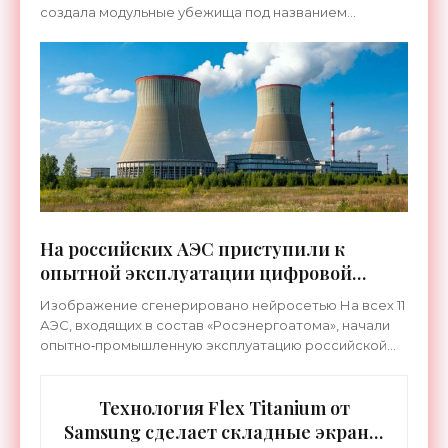
создала модульные убежища под названием
«КУБ‑М», которые уже поставляются заказчикам. В
частности, такие
На российских АЭС приступили к
опытной эксплуатации цифровой
системы «ТОРЭКС» - «Технологии»
Изображение сгенерировано нейросетью На всех 11
АЭС, входящих в состав «Росэнергоатома», начали
опытно‑промышленную эксплуатацию российской
цифровой системы «ТОРЭКС». Пользоваться ей будут
свыше 20
Технология Flex Titanium от
Samsung сделает складные экраны