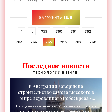
заканчивая искусственной печенью. А теперь они
могут печатать ещё и еду. Компания...
ЗАГРУЗИТЬ ЕЩЕ
1
...
759
760
761
762
763
764
765
766
767
768
Последние новости
ТЕХНОЛОГИИ В МИРЕ.
В Австралии завершено
строительство самого высокого в
мире деревянного небоскреба -
«Технологии»
В Сиднее завершилось строительство самого
высокого в мире гибридного деревянного