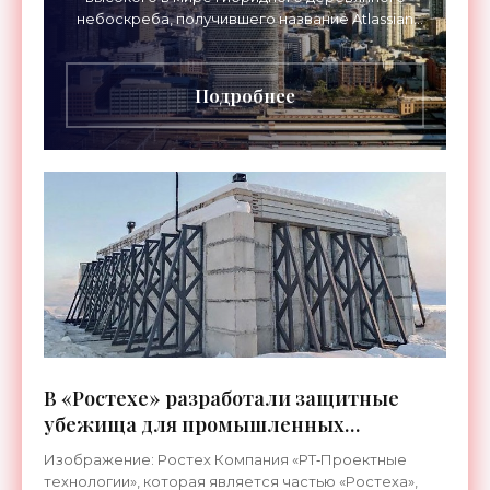
небоскреба, получившего название Atlassian
Central. Башня высотой 180 метров более чем
вдвое превзошла
Подробнее
В «Ростехе» разработали защитные
убежища для промышленных
предприятий - «Технологии»
Изображение: Ростех Компания «РТ‑Проектные
технологии», которая является частью «Ростеха»,