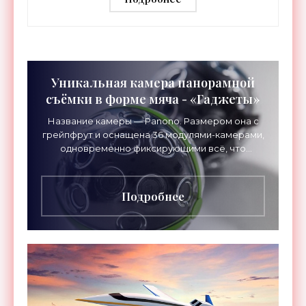
Уникальная камера панорамной
съёмки в форме мяча - «Гаджеты»
Название камеры — Panono. Размером она с
грейпфрут и оснащена 36 модулями-камерами,
одновременно фиксирующими всё, что
попадает в их объективы. В результате
получается полная сферическая
Подробнее