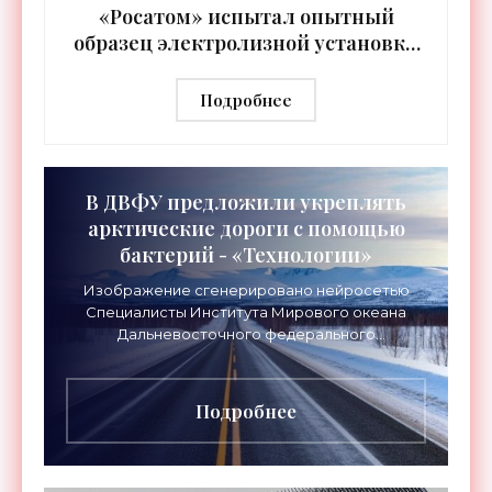
«Росатом» испытал опытный
образец электролизной установки
для производства водорода -
«Технологии»
Подробнее
В ДВФУ предложили укреплять
арктические дороги с помощью
бактерий - «Технологии»
Изображение сгенерировано нейросетью
Специалисты Института Мирового океана
Дальневосточного федерального
университета (ДВФУ) предложили
перспективный способ упрочнения грунтов,
который
Подробнее