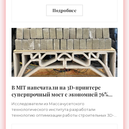
исключительно долговечными -
«Технологии»
Подробнее
В MIT напечатали на 3D-принтере
суперпрочный мост с экономией 76%
бетона - «Технологии»
Исследователи из Массачусетского
технологического института разработали
технологию оптимизации работы строительных 3D-
принтеров, что позволило решить фундаментальную
задачу. А именно – печатать