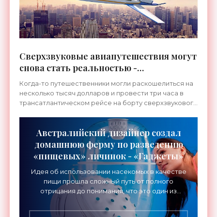
Сверхзвуковые авиапутешествия могут
снова стать реальностью -
«Технологии»
Когда-то путешественники могли раскошелиться на
несколько тысяч долларов и провести три часа в
трансатлантическом рейсе на борту сверхзвукового
самолета. К сожалению, с того момента, как Конкорд
Австралийский дизайнер создал
домашнюю ферму по разведению
«пищевых» личинок - «Гаджеты»
Идея об использовании насекомых в качестве
пищи прошла сложный путь от полного
отрицания до понимания, что это один из
эффективных способов получения белка.
Более того, на фоне роста