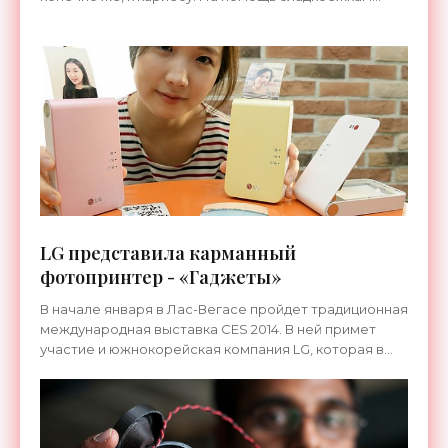
пришли немецкие биотехнологи из лаборатории
OrganoBalance.
LG представила карманный
фотопринтер - «Гаджеты»
В начале января в Лас-Вегасе пройдет традиционная
международная выставка CES 2014. В ней примет
участие и южнокорейская компания LG, которая в
рамках мероприятия представит не только 105-
дюймовый