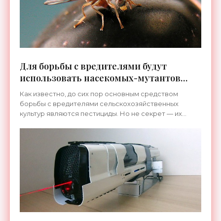
Для борьбы с вредителями будут
использовать насекомых-мутантов
вместо пестицидов - «Технологии»
Как известно, до сих пор основным средством
борьбы с вредителями сельскохозяйственных
культур являются пестициды. Но не секрет — их
использование небезопасно для здоровья человека.
Новый метод,