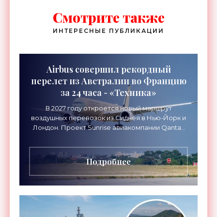
Смотрите также
ИНТЕРЕСНЫЕ ПУБЛИКАЦИИ
Airbus совершил рекордный
перелет из Австралии во Францию
за 24 часа - «Техника»
В 2027 году откроется новый маршрут
воздушных перевозок из Сиднея в Нью-Йорк и
Лондон. Проект Sunrise авиакомпании Qantas
Airways организует беспосадочные перелеты
длительностью до 24
Подробнее