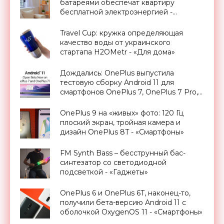
батареями обеспечат квартиру
бесплатной электроэнергией -
«Новости Электроники»
Travel Cup: кружка определяющая
качество воды от украинского
стартапа H2OMetr - «Для дома»
Дождались: OnePlus выпустила
тестовую сборку Android 11 для
смартфонов OnePlus 7, OnePlus 7 Pro,
OnePlus 7T и OnePlus 7T Pro -
«Смартфоны»
OnePlus 9 на «живых» фото: 120 Гц
плоский экран, тройная камера и
дизайн OnePlus 8T - «Смартфоны»
FM Synth Bass – бесструнный бас-
синтезатор со светодиодной
подсветкой - «Гаджеты»
OnePlus 6 и OnePlus 6T, наконец-то,
получили бета-версию Android 11 с
оболочкой OxygenOS 11 - «Смартфоны»