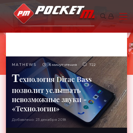
MATHEWS
6 минут чтения
722
Т
ехнология Dirac Bass
позволит услышать
невозможные звуки -
«Технологии»
Добавлено: 23 декабря 2018