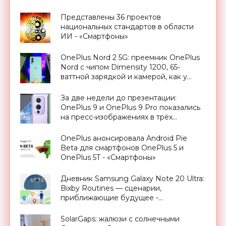
Представлены 36 проектов
национальных стандартов в области
ИИ - «Смартфоны»
OnePlus Nord 2 5G: преемник OnePlus
Nord с чипом Dimensity 1200, 65-
ваттной зарядкой и камерой, как у
OnePlus 9 Pro, за €399 - «Смартфоны»
За две недели до презентации:
OnePlus 9 и OnePlus 9 Pro показались
на пресс-изображениях в трёх
расцветках - «Смартфоны»
OnePlus анонсировала Android Pie
Beta для смартфонов OnePlus 5 и
OnePlus 5T - «Смартфоны»
Дневник Samsung Galaxy Note 20 Ultra:
Bixby Routines — сценарии,
приближающие будущее -
«Смартфоны»
SolarGaps: жалюзи с солнечными