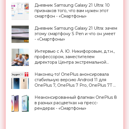
Дневник Samsung Galaxy 21 Ultra: 10
признаков того, что вам нужен этот
смартфон - «Смартфоны»
Дневник Samsung Galaxy 21 Ultra: зачем
этому смартфону S Pen и что он умеет
- «Смартфоны»
Интервью с А. Ю. Никифоровым, д.т.н.,
профессором, заместителем
директора Центра экстремальной
прикладной электроники НИЯУ
МИФИ - «Смартфоны»
Наконец-то! OnePlus анонсировала
стабильную версию Android 11 для
OnePlus 7, OnePlus 7 Pro, OnePlus 7T и
OnePlus 7T Pro - «Смартфоны»
Неанонсированный флагман OnePlus 8
в разных расцветках на пресс-
рендерах - «Смартфоны»