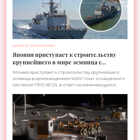
НОВОСТИ ЭЛЕКТРОНИКИ
Япония приступает к строительству
крупнейшего в мире эсминца с
системой ПРО AEGIS - «Оружие»
Япония приступает к строительству крупнейшего
эсминца водоизмещением 14500 тонн, оснащенного
системой ПРО AEGIS, в ответ на изменяющуюся
ситуацию в Восточной Азии — в частности, на
ракетные