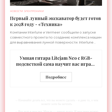
НОВОСТИ ЭЛЕКТРОНИКИ
Первый лунный экскаватор будет готов
к 2028 году - «Техника»
Компании Interlune и Vermeer сообщили о запуске
совместного проекта по созданию комплекса машин
для выравнивания лунной поверхности. Interlune
специализируется на робототехнике и космической
Умная гитара Litejam Neo с RGB-
подсветкой сама научит вас играть
- «Гаджеты»
Подробнее
-- Начинайте делать все, что вы можете сделать – и даже то, о чем
можете хотя бы мечтать.
-- Все дело в мыслях. Мысль — начало всего. И мыслями можно