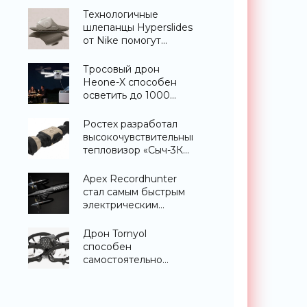
«Гаджеты»
Технологичные
шлепанцы Hyperslides
от Nike помогут
расслабить усталые
ноги после
Тросовый дрон
тренировки -
Heone-X способен
«Гаджеты»
осветить до 1000
квадратных метров
земли -
Ростех разработал
«Беспилотники»
высокочувствительный
тепловизор «Сыч-3К»
с дальностью
распознавания до 2
Apex Recordhunter
км - «Гаджеты»
стал самым быстрым
электрическим
дроном в мире -
«Беспилотники»
Дрон Tornyol
способен
самостоятельно
отслеживать и
уничтожать комаров -
«Беспилотники»