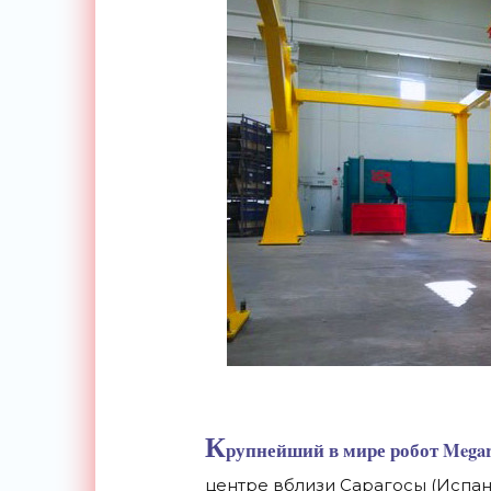
К
рупнейший в мире робот
Mega
центре вблизи Сарагосы (Испан