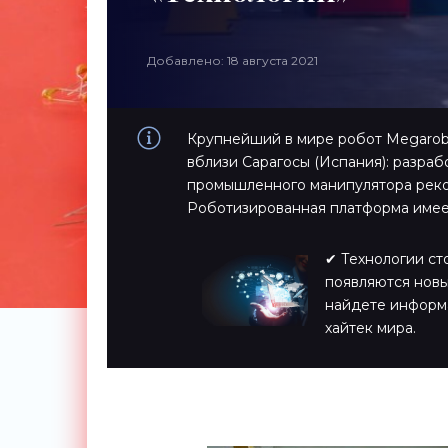
Добавлено: 18 августа 2021
Крупнейший в мире робот Megarob
вблизи Сарагосы (Испания): разраб
промышленного манипулятора реко
Роботизированная платформа имеет 
✔ Технологии ст
появляются новы
найдете информ
хайтек мира.