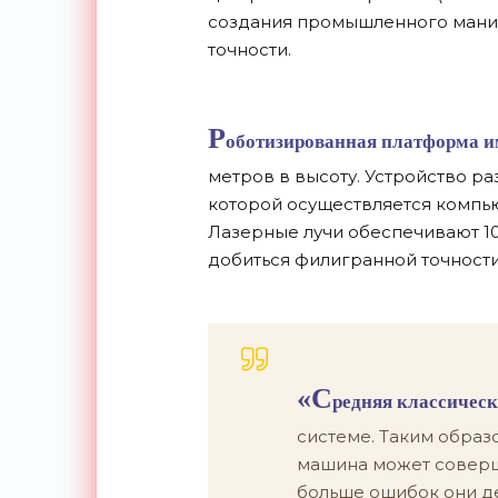
создания промышленного мани
точности.
Р
оботизированная платформа име
метров в высоту. Устройство ра
которой осуществляется компь
Лазерные лучи обеспечивают 1
добиться филигранной точности
«С
редняя классичес
системе. Таким образ
машина может соверша
больше ошибок они де