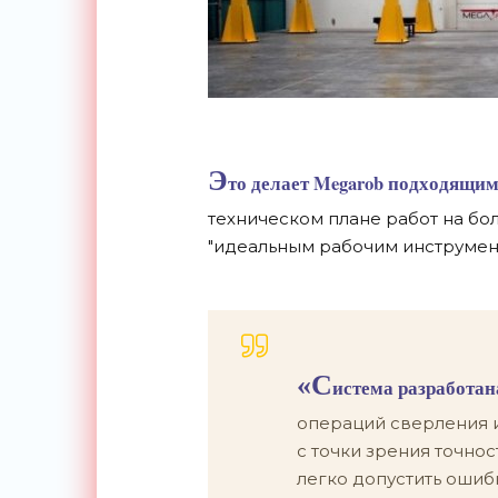
Э
то делает Megarob подходящи
техническом плане работ на бо
"идеальным рабочим инструмент
«С
истема разработан
операций сверления 
с точки зрения точнос
легко допустить ошибк