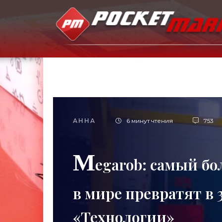
АННА
6 минут чтения
753
M
egarob: самый б
в мире превратят в 
«Технологии»