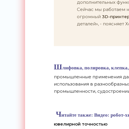
дополнительных функц
Сейчас мы работаем н
огромный
3D-принте
деталей», - поясняет 
Ш
лифовка, полировка, клепка,
промышленные применения дан
использования в разнообразных
промышленности, судостроении,
Ч
итайте также:
Видео: робот-х
ювелирной точностью