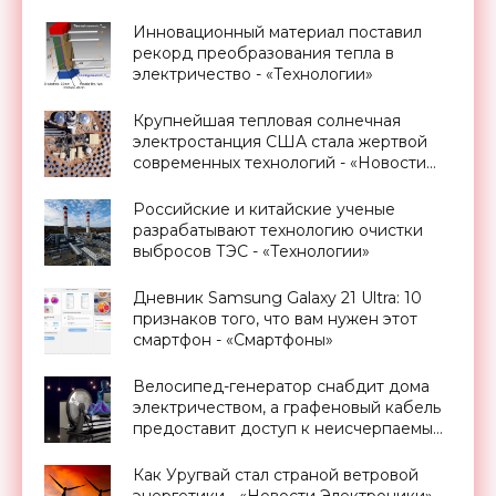
Электроники»
Инновационный материал поставил
рекорд преобразования тепла в
электричество - «Технологии»
Крупнейшая тепловая солнечная
электростанция США стала жертвой
современных технологий - «Новости
Электроники»
Российские и китайские ученые
разрабатывают технологию очистки
выбросов ТЭС - «Технологии»
Дневник Samsung Galaxy 21 Ultra: 10
признаков того, что вам нужен этот
смартфон - «Смартфоны»
Велосипед-генератор снабдит дома
электричеством, а графеновый кабель
предоставит доступ к неисчерпаемым
запасам геотермальной энергии,
проект Billions in Change (видео) -
Как Уругвай стал страной ветровой
«Новости Электроники»