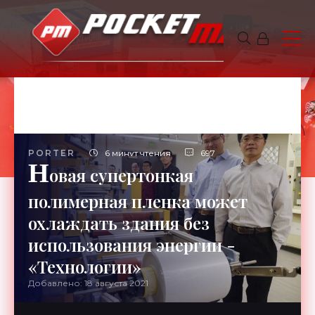
PORTER
6 минут чтения
697
Н
овая супертонкая
полимерная пленка может
охлаждать здания без
использования энергии -
«Технологии»
Добавлено: 18 августа 2021