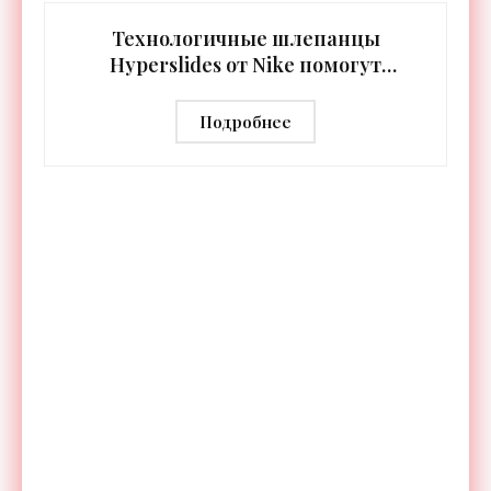
синхронизируются с
Технологичные шлепанцы
Hyperslides от Nike помогут
расслабить усталые ноги после
тренировки - «Гаджеты»
Подробнее