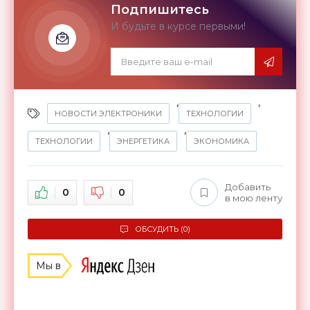
Подпишитесь
И будьте в курсе первыми!
,
,
НОВОСТИ ЭЛЕКТРОНИКИ
ТЕХНОЛОГИИ
,
,
ТЕХНОЛОГИИ
ЭНЕРГЕТИКА
ЭКОНОМИКА
Добавить
0
0
в мою ленту
ОБСУДИТЬ (0)
Мы в