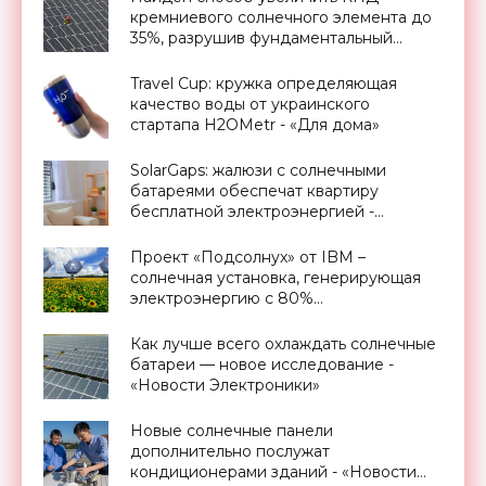
кремниевого солнечного элемента до
35%, разрушив фундаментальный
предел Шокли-Квиссера - «Новости
Электроники»
Travel Cup: кружка определяющая
качество воды от украинского
стартапа H2OMetr - «Для дома»
SolarGaps: жалюзи с солнечными
батареями обеспечат квартиру
бесплатной электроэнергией -
«Новости Электроники»
Проект «Подсолнух» от IBM –
солнечная установка, генерирующая
электроэнергию с 80%
эффективностью - «Новости
Электроники»
Как лучше всего охлаждать солнечные
батареи — новое исследование -
«Новости Электроники»
Новые солнечные панели
дополнительно послужат
кондиционерами зданий - «Новости