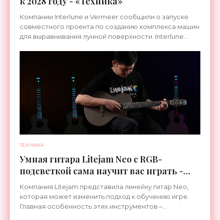
к 2028 году - «Техника»
Компании Interlune и Vermeer сообщили о запуске
совместного проекта по созданию комплекса машин
для выравнивания лунной поверхности. Interlune
специализируется на робототехнике и космической
ТЕХНИКА
Умная гитара Litejam Neo с RGB-
подсветкой сама научит вас играть -
«Гаджеты»
Компания Litejam представила линейку гитар Neo,
которая может изменить подход к обучению игре.
Главная особенность этих инструментов –
встроенная RGB-подсветка грифа. Светодиоды