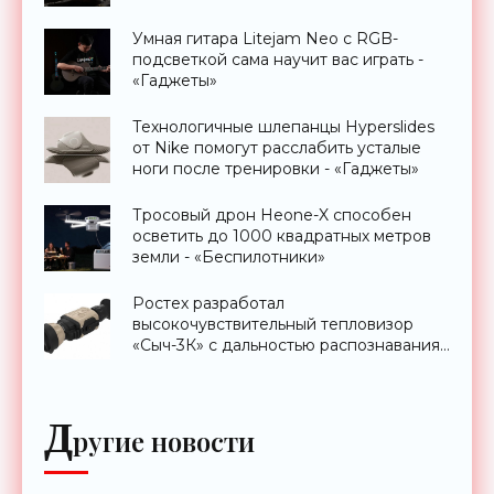
Умная гитара Litejam Neo с RGB-
подсветкой сама научит вас играть -
«Гаджеты»
Технологичные шлепанцы Hyperslides
от Nike помогут расслабить усталые
ноги после тренировки - «Гаджеты»
Тросовый дрон Heone-X способен
осветить до 1000 квадратных метров
земли - «Беспилотники»
Ростех разработал
высокочувствительный тепловизор
«Сыч-3К» с дальностью распознавания
до 2 км - «Гаджеты»
Д
ругие новости