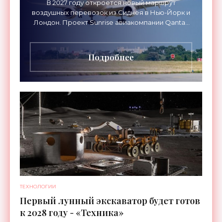
В 2027 году откроется новый маршрут
воздушных перевозок из Сиднея в Нью-Йорк и
Лондон. Проект Sunrise авиакомпании Qantas
Airways организует беспосадочные перелеты
длительностью до 24
Подробнее
ТЕХНОЛОГИИ
Первый лунный экскаватор будет готов
к 2028 году - «Техника»