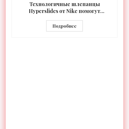
Технологичные шлепанцы
Hyperslides от Nike помогут
расслабить усталые ноги после
тренировки - «Гаджеты»
Подробнее