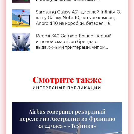
«Технологии»
Samsung Galaxy A51: дисплей Infinity-O,
как у Galaxy Note 10, четыре камеры,
Android 10 из коробки, батарея на
4000 мАч и ценник от $350 -
«Смартфоны»
Redmi K40 Gaming Edition: первый
игровой смартфон бренда с
выдвижными триггерами, чипом
Dimensity 1200, 67 Вт зарядкой и
спецверсией в честь Брюса Ли -
«Смартфоны»
Смотрите также
ИНТЕРЕСНЫЕ ПУБЛИКАЦИИ
Airbus совершил рекордный
перелет из Австралии во Францию
за 24 часа - «Техника»