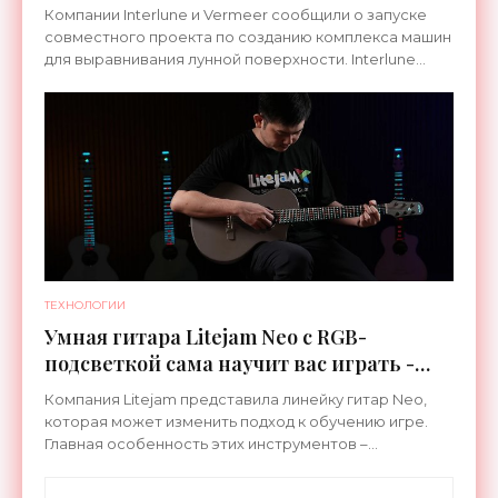
Компании Interlune и Vermeer сообщили о запуске
совместного проекта по созданию комплекса машин
для выравнивания лунной поверхности. Interlune
специализируется на робототехнике и космической
ТЕХНОЛОГИИ
Умная гитара Litejam Neo с RGB-
подсветкой сама научит вас играть -
«Гаджеты»
Компания Litejam представила линейку гитар Neo,
которая может изменить подход к обучению игре.
Главная особенность этих инструментов –
встроенная RGB-подсветка грифа. Светодиоды
синхронизируются с