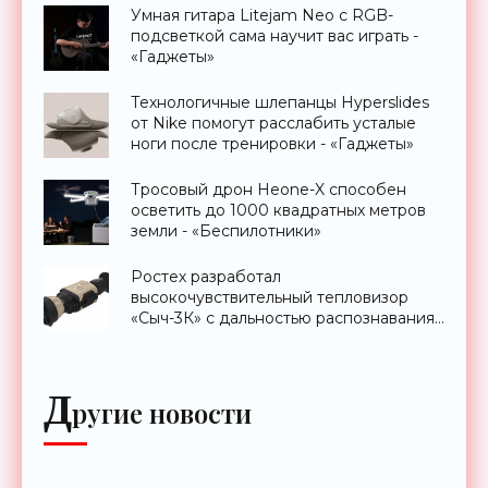
Умная гитара Litejam Neo с RGB-
подсветкой сама научит вас играть -
«Гаджеты»
Технологичные шлепанцы Hyperslides
от Nike помогут расслабить усталые
ноги после тренировки - «Гаджеты»
Тросовый дрон Heone-X способен
осветить до 1000 квадратных метров
земли - «Беспилотники»
Ростех разработал
высокочувствительный тепловизор
«Сыч-3К» с дальностью распознавания
до 2 км - «Гаджеты»
Д
ругие новости