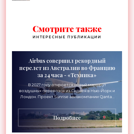
Смотрите также
ИНТЕРЕСНЫЕ ПУБЛИКАЦИИ
Airbus совершил рекордный
перелет из Австралии во Францию
за 24 часа - «Техника»
В 2027 году откроется новый маршрут
воздушных перевозок из Сиднея в Нью-Йорк и
Лондон. Проект Sunrise авиакомпании Qantas
Airways организует беспосадочные перелеты
длительностью до 24
Подробнее