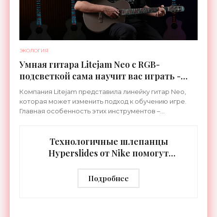
ЭКОЛОГИЯ
Умная гитара Litejam Neo с RGB-
подсветкой сама научит вас играть -
«Гаджеты»
Компания Litejam представила линейку гитар Neo,
которая может изменить подход к обучению игре.
Главная особенность этих инструментов –
встроенная RGB-подсветка грифа. Светодиоды
синхронизируются с
Технологичные шлепанцы
Hyperslides от Nike помогут
расслабить усталые ноги после
тренировки - «Гаджеты»
Подробнее