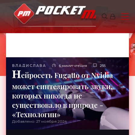
ВЛАДИСЛАВА
6 минут чтения
255
Н
ейросеть Fugatto от Nvidia
может синтезировать звуки,
которых никогда не
существовало в природе -
«Технологии»
Добавлено: 27 ноября 2024