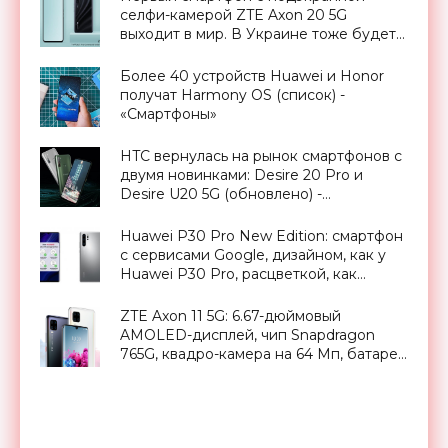
селфи-камерой ZTE Axon 20 5G
выходит в мир. В Украине тоже будет -
«Смартфоны»
Более 40 устройств Huawei и Honor
получат Harmony OS (список) -
«Смартфоны»
HTC вернулась на рынок смартфонов с
двумя новинками: Desire 20 Pro и
Desire U20 5G (обновлено) -
«Смартфоны»
Huawei P30 Pro New Edition: смартфон
с сервисами Google, дизайном, как у
Huawei P30 Pro, расцветкой, как
Huawei P40 Pro и ценником в 750 евро
- «Смартфоны»
ZTE Axon 11 5G: 6.67-дюймовый
AMOLED-дисплей, чип Snapdragon
765G, квадро-камера на 64 Мп, батарей
на 4000 мАч с Quick Charge 4.0 и
ценник от $380 - «Смартфоны»