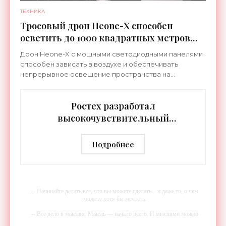
ТЕХНИКА
Тросовый дрон Heone-X способен
осветить до 1000 квадратных метров
земли - «Беспилотники»
Дрон Heone-X с мощными светодиодными панелями
способен зависать в воздухе и обеспечивать
непрерывное освещение пространства на
протяжении целых суток. В отличие от стационарных
источников света,
Ростех разработал
высокочувствительный
тепловизор «Сыч-3К» с
дальностью распознавания до 2 км
Подробнее
- «Гаджеты»
-- Начинайте делать все, что вы можете сделать – и даже то, о чем
можете хотя бы мечтать.
-- Все дело в мыслях. Мысль — начало всего. И мыслями можно
управлять. И поэтому главное дело совершенствования: работать над