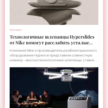
ТЕХНИКА
Технологичные шлепанцы Hyperslides
от Nike помогут расслабить усталые
ноги после тренировки - «Гаджеты»
Компания Nike и производитель реабилитационного
оборудования Hyperice представили совместную
новинку – высокотехнологичные шлепанцы, ставка в
которых сделана на сочетание тепла и вибрации.