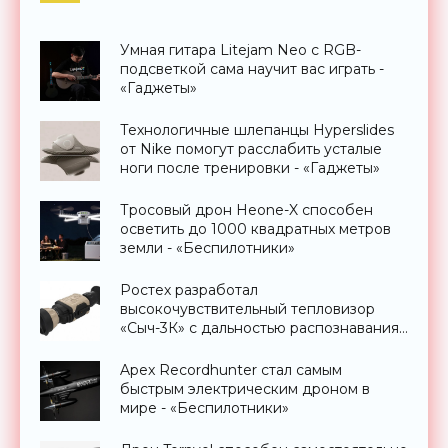
Умная гитара Litejam Neo с RGB-
подсветкой сама научит вас играть -
«Гаджеты»
Технологичные шлепанцы Hyperslides
от Nike помогут расслабить усталые
ноги после тренировки - «Гаджеты»
Тросовый дрон Heone-X способен
осветить до 1000 квадратных метров
земли - «Беспилотники»
Ростех разработал
высокочувствительный тепловизор
«Сыч-3К» с дальностью распознавания
до 2 км - «Гаджеты»
Apex Recordhunter стал самым
быстрым электрическим дроном в
мире - «Беспилотники»