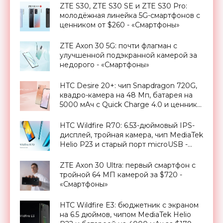
ZTE S30, ZTE S30 SE и ZTE S30 Pro:
молодёжная линейка 5G-смартфонов с
ценником от $260 - «Смартфоны»
ZTE Axon 30 5G: почти флагман с
улучшенной подэкранной камерой за
недорого - «Смартфоны»
HTC Desire 20+: чип Snapdragon 720G,
квадро-камера на 48 Мп, батарея на
5000 мАч с Quick Charge 4.0 и ценник в
$295 - «Смартфоны»
HTC Wildfire R70: 6.53-дюймовый IPS-
дисплей, тройная камера, чип MediaTek
Helio P23 и старый порт microUSB -
«Смартфоны»
ZTE Axon 30 Ultra: первый смартфон с
тройной 64 МП камерой за $720 -
«Смартфоны»
HTC Wildfire E3: бюджетник c экраном
на 6.5 дюймов, чипом MediaTek Helio