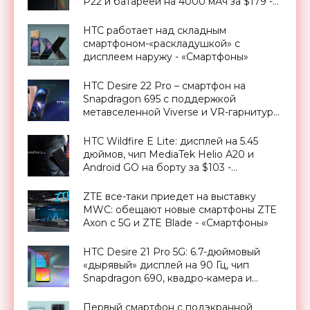
P22 и батареей на 4000 мАч за $179 -
«Смартфоны»
HTC работает над складным
смартфоном-«раскладушкой» с
дисплеем наружу - «Смартфоны»
HTC Desire 22 Pro – смартфон на
Snapdragon 695 с поддержкой
метавселенной Viverse и VR-гарнитуры
HTC ViveFlow за $400 - «Смартфоны»
HTC Wildfire E Lite: дисплей на 5.45
дюймов, чип MediaTek Helio A20 и
Android GO на борту за $103 -
«Смартфоны»
ZTE все-таки приедет на выставку
MWC: обещают новые смартфоны ZTE
Axon с 5G и ZTE Blade - «Смартфоны»
HTC Desire 21 Pro 5G: 6.7-дюймовый
«дырявый» дисплей на 90 Гц, чип
Snapdragon 690, квадро-камера и
ценник в $428 - «Смартфоны»
Первый смартфон с подэкранной