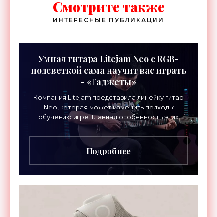
Смотрите также
ИНТЕРЕСНЫЕ ПУБЛИКАЦИИ
Умная гитара Litejam Neo с RGB-
подсветкой сама научит вас играть
- «Гаджеты»
Компания Litejam представила линейку гитар
Neo, которая может изменить подход к
обучению игре. Главная особенность этих
инструментов – встроенная RGB-подсветка
грифа. Светодиоды
Подробнее