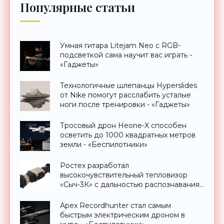
Популярные статьи
Умная гитара Litejam Neo с RGB-
подсветкой сама научит вас играть -
«Гаджеты»
Технологичные шлепанцы Hyperslides
от Nike помогут расслабить усталые
ноги после тренировки - «Гаджеты»
Тросовый дрон Heone-X способен
осветить до 1000 квадратных метров
земли - «Беспилотники»
Ростех разработал
высокочувствительный тепловизор
«Сыч-3К» с дальностью распознавания
до 2 км - «Гаджеты»
Apex Recordhunter стал самым
быстрым электрическим дроном в