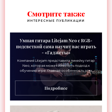
Смотрите также
ИНТЕРЕСНЫЕ ПУБЛИКАЦИИ
Умная гитара Litejam Neo с RGB-
подсветкой сама научит вас играть
- «Гаджеты»
Компания Litejam представила линейку гитар
Neo, которая может изменить подход к
обучению игре. Главная особенность этих
инструментов – встроенная RGB-подсветка
грифа. Светодиоды
Подробнее