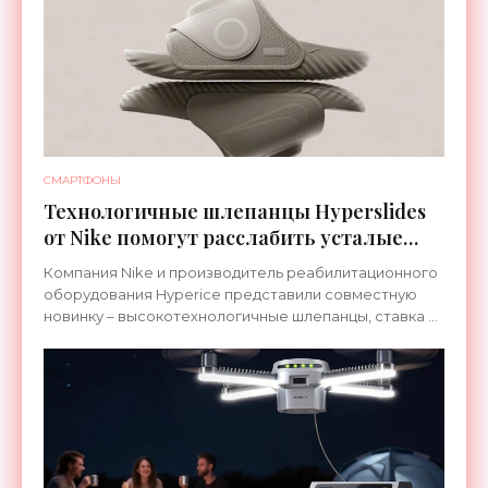
СМАРТФОНЫ
Технологичные шлепанцы Hyperslides
от Nike помогут расслабить усталые
ноги после тренировки - «Гаджеты»
Компания Nike и производитель реабилитационного
оборудования Hyperice представили совместную
новинку – высокотехнологичные шлепанцы, ставка в
которых сделана на сочетание тепла и вибрации.