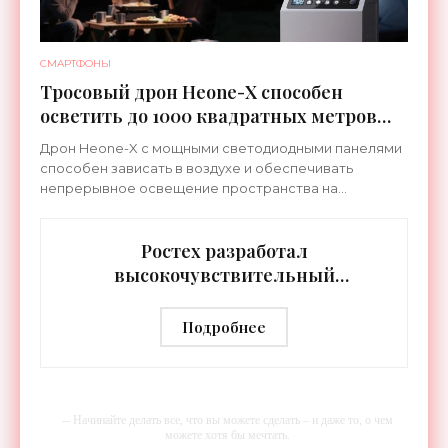
СМАРТФОНЫ
Тросовый дрон Heone-X способен
осветить до 1000 квадратных метров
земли - «Беспилотники»
Дрон Heone-X с мощными светодиодными панелями
способен зависать в воздухе и обеспечивать
непрерывное освещение пространства на
протяжении целых суток. В отличие от стационарных
источников света,
Ростех разработал
высокочувствительный
тепловизор «Сыч-3К» с
дальностью распознавания до 2 км
Подробнее
- «Гаджеты»
-- Начинайте делать все, что вы можете сделать – и даже то, о чем
можете хотя бы мечтать.