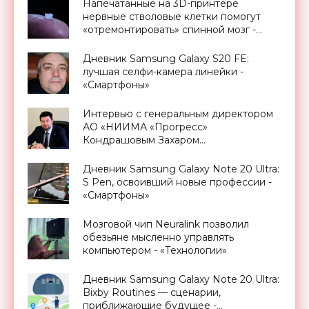
Напечатанные на 3D-принтере
нервные стволовые клетки помогут
«отремонтировать» спинной мозг -
«Технологии»
Дневник Samsung Galaxy S20 FE:
лучшая селфи-камера линейки -
«Смартфоны»
Интервью с генеральным директором
АО «НИИМА «Прогресс»
Кондрашовым Захаром
Константиновичем в преддверии
Форума «Микроэлектроника-2021» -
Дневник Samsung Galaxy Note 20 Ultra:
«Смартфоны»
S Pen, освоивший новые профессии -
«Смартфоны»
Мозговой чип Neuralink позволил
обезьяне мысленно управлять
компьютером - «Технологии»
Дневник Samsung Galaxy Note 20 Ultra:
Bixby Routines — сценарии,
приближающие будущее -