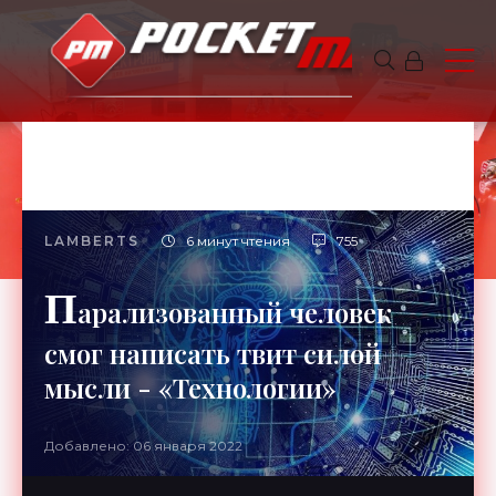
LAMBERTS
6 минут чтения
755
П
арализованный человек
смог написать твит силой
мысли - «Технологии»
Добавлено: 06 января 2022