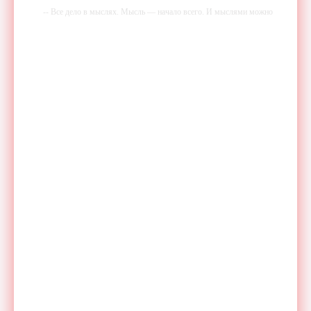
-- Все дело в мыслях. Мысль — начало всего. И мыслями можно
управлять. И поэтому главное дело совершенствования: работать над
мыслями.
-- Идите уверенно по направлению к мечте. Живите той жизнью,
которую вы сами себе придумали.
-- Самое большое богатство — это ум. Самая большая нищета —
глупость. Из всех страхов самый пугающий — самолюбование.
-- Лучшее, что можно сделать с хорошим советом, это пропустить его
мимо ушей. Он никогда не бывает полезен никому, кроме того, кто
его дал.
-- Люблю давать советы и очень не люблю, когда их дают мне.