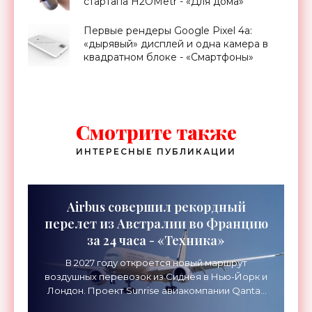
стартапа H2OMetr - «Для дома»
Первые рендеры Google Pixel 4a:
«дырявый» дисплей и одна камера в
квадратном блоке - «Смартфоны»
Смотрите также
ИНТЕРЕСНЫЕ ПУБЛИКАЦИИ
Airbus совершил рекордный
перелет из Австралии во Францию
за 24 часа - «Техника»
В 2027 году откроется новый маршрут
воздушных перевозок из Сиднея в Нью-Йорк и
Лондон. Проект Sunrise авиакомпании Qantas
Airways организует беспосадочные перелеты