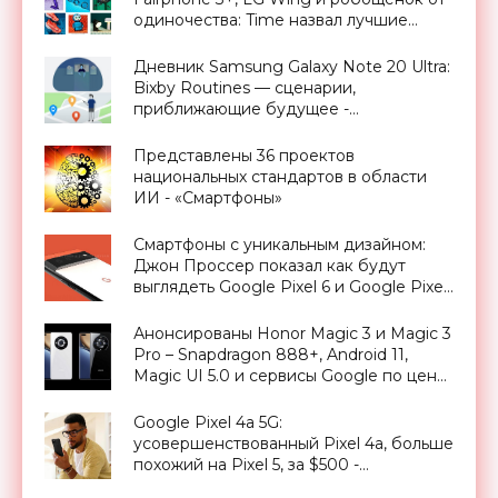
одиночества: Time назвал лучшие
изобретения года - «Смартфоны»
Дневник Samsung Galaxy Note 20 Ultra:
Bixby Routines — сценарии,
приближающие будущее -
«Смартфоны»
Представлены 36 проектов
национальных стандартов в области
ИИ - «Смартфоны»
Смартфоны с уникальным дизайном:
Джон Проссер показал как будут
выглядеть Google Pixel 6 и Google Pixel
6 Pro - «Смартфоны»
Анонсированы Honor Magic 3 и Magic 3
Pro – Snapdragon 888+, Android 11,
Magic UI 5.0 и сервисы Google по цене
от 899 евро - «Смартфоны»
Google Pixel 4a 5G:
усовершенствованный Pixel 4a, больше
похожий на Pixel 5, за $500 -
«Смартфоны»