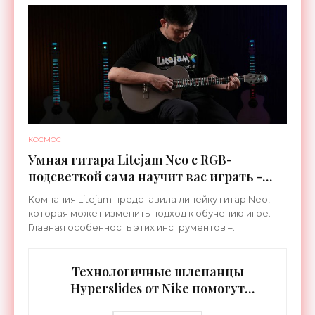
КОСМОС
Умная гитара Litejam Neo с RGB-
подсветкой сама научит вас играть -
«Гаджеты»
Компания Litejam представила линейку гитар Neo,
которая может изменить подход к обучению игре.
Главная особенность этих инструментов –
встроенная RGB-подсветка грифа. Светодиоды
синхронизируются с
Технологичные шлепанцы
Hyperslides от Nike помогут
расслабить усталые ноги после