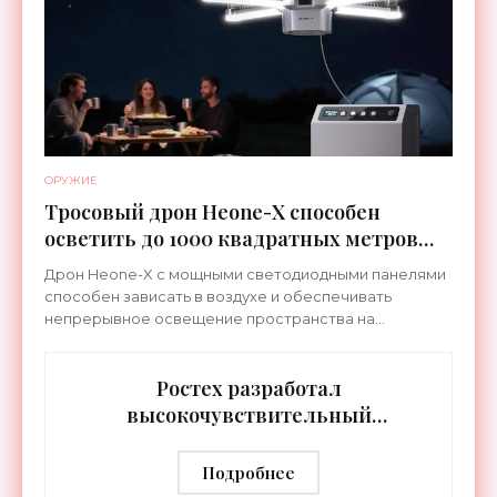
ОРУЖИЕ
Тросовый дрон Heone-X способен
осветить до 1000 квадратных метров
земли - «Беспилотники»
Дрон Heone-X с мощными светодиодными панелями
способен зависать в воздухе и обеспечивать
непрерывное освещение пространства на
протяжении целых суток. В отличие от стационарных
источников света,
Ростех разработал
высокочувствительный
тепловизор «Сыч-3К» с
дальностью распознавания до 2 км
Подробнее
- «Гаджеты»