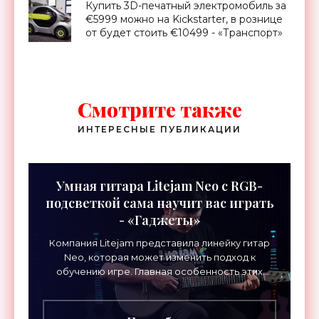
Купить 3D-печатный электромобиль за
€5999 можно на Kickstarter, в рознице
от будет стоить €10499 - «Транспорт»
Смотрите также
ИНТЕРЕСНЫЕ ПУБЛИКАЦИИ
Умная гитара Litejam Neo с RGB-
подсветкой сама научит вас играть
- «Гаджеты»
Компания Litejam представила линейку гитар
Neo, которая может изменить подход к
обучению игре. Главная особенность этих
инструментов – встроенная RGB-подсветка
грифа. Светодиоды