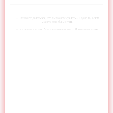
-- Начинайте делать все, что вы можете сделать – и даже то, о чем
можете хотя бы мечтать.
-- Все дело в мыслях. Мысль — начало всего. И мыслями можно
управлять. И поэтому главное дело совершенствования: работать над
мыслями.
-- Идите уверенно по направлению к мечте. Живите той жизнью,
которую вы сами себе придумали.
-- Самое большое богатство — это ум. Самая большая нищета —
глупость. Из всех страхов самый пугающий — самолюбование.
-- Лучшее, что можно сделать с хорошим советом, это пропустить его
мимо ушей. Он никогда не бывает полезен никому, кроме того, кто
его дал.
-- Люблю давать советы и очень не люблю, когда их дают мне.