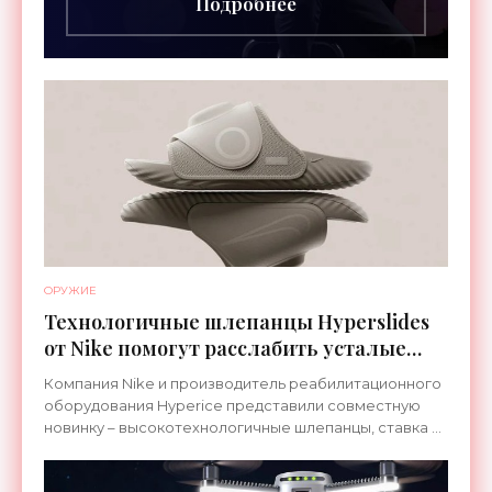
Подробнее
ОРУЖИЕ
Технологичные шлепанцы Hyperslides
от Nike помогут расслабить усталые
ноги после тренировки - «Гаджеты»
Компания Nike и производитель реабилитационного
оборудования Hyperice представили совместную
новинку – высокотехнологичные шлепанцы, ставка в
которых сделана на сочетание тепла и вибрации.