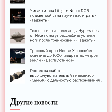
Умная гитара Litejam Neo с RGB-
подсветкой сама научит вас играть -
«Гаджеты»
Технологичные шлепанцы Hyperslides
от Nike помогут расслабить усталые
ноги после тренировки - «Гаджеты»
Тросовый дрон Heone-X способен
осветить до 1000 квадратных метров
земли - «Беспилотники»
Ростех разработал
высокочувствительный тепловизор
«Сыч-3К» с дальностью распознавания
до 2 км - «Гаджеты»
Д
ругие новости