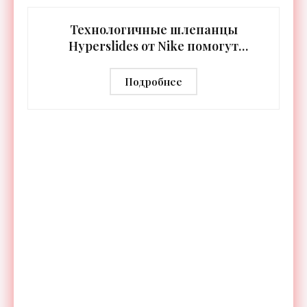
встроенная RGB-подсветка грифа. Светодиоды
синхронизируются с
Технологичные шлепанцы
Hyperslides от Nike помогут
расслабить усталые ноги после
тренировки - «Гаджеты»
Подробнее