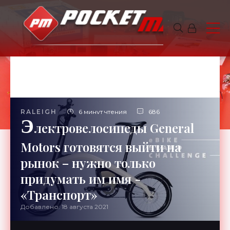
RALEIGH
6 минут чтения
686
Э
лектровелосипеды General
Motors готовятся выйти на
рынок – нужно только
придумать им имя -
«Транспорт»
Добавлено: 18 августа 2021