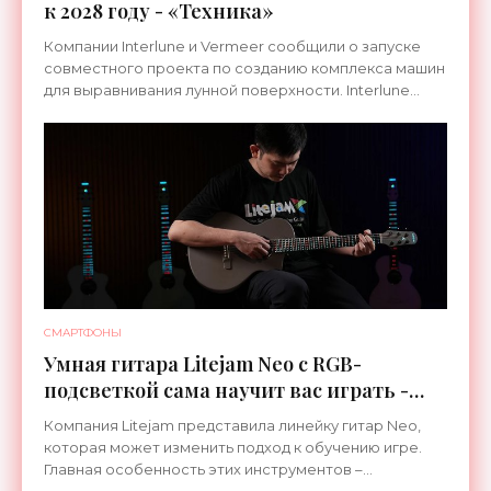
к 2028 году - «Техника»
Компании Interlune и Vermeer сообщили о запуске
совместного проекта по созданию комплекса машин
для выравнивания лунной поверхности. Interlune
специализируется на робототехнике и космической
СМАРТФОНЫ
Умная гитара Litejam Neo с RGB-
подсветкой сама научит вас играть -
«Гаджеты»
Компания Litejam представила линейку гитар Neo,
которая может изменить подход к обучению игре.
Главная особенность этих инструментов –