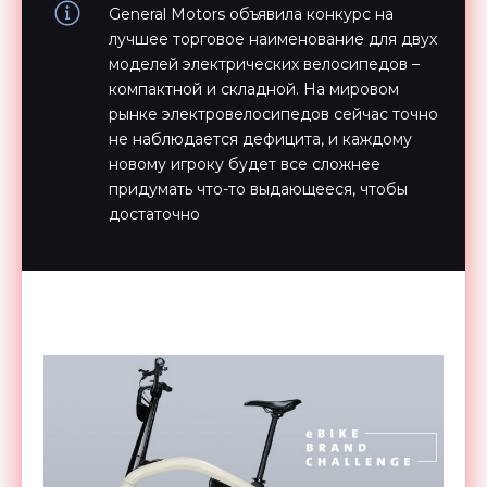
General Motors объявила конкурс на
лучшее торговое наименование для двух
моделей электрических велосипедов –
компактной и складной. На мировом
рынке электровелосипедов сейчас точно
не наблюдается дефицита, и каждому
новому игроку будет все сложнее
придумать что-то выдающееся, чтобы
достаточно