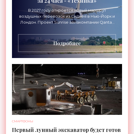
за 24 часа - «Техника»
В 2027 году откроется новый маршрут
воздушных перевозок из Сиднея в Нью-Йорк и
Лондон. Проект Sunrise авиакомпании Qantas
Airways организует беспосадочные перелеты
длительностью до 24
Подробнее
СМАРТФОНЫ
Первый лунный экскаватор будет готов