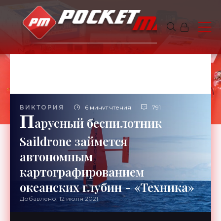
ВИКТОРИЯ
6 минут чтения
791
П
арусный беспилотник
Saildrone займется
автономным
картографированием
океанских глубин - «Техника»
Добавлено: 12 июля 2021