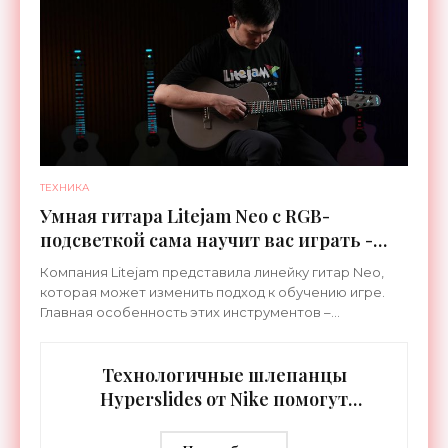
ТЕХНИКА
Умная гитара Litejam Neo с RGB-
подсветкой сама научит вас играть -
«Гаджеты»
Компания Litejam представила линейку гитар Neo,
которая может изменить подход к обучению игре.
Главная особенность этих инструментов –
встроенная RGB-подсветка грифа. Светодиоды
синхронизируются с
Технологичные шлепанцы
Hyperslides от Nike помогут
расслабить усталые ноги после
тренировки - «Гаджеты»