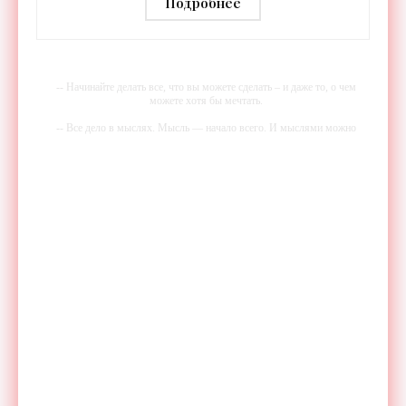
Подробнее
-- Начинайте делать все, что вы можете сделать – и даже то, о чем
можете хотя бы мечтать.
-- Все дело в мыслях. Мысль — начало всего. И мыслями можно
управлять. И поэтому главное дело совершенствования: работать над
мыслями.
-- Идите уверенно по направлению к мечте. Живите той жизнью,
которую вы сами себе придумали.
-- Самое большое богатство — это ум. Самая большая нищета —
глупость. Из всех страхов самый пугающий — самолюбование.
-- Лучшее, что можно сделать с хорошим советом, это пропустить его
мимо ушей. Он никогда не бывает полезен никому, кроме того, кто
его дал.
-- Люблю давать советы и очень не люблю, когда их дают мне.