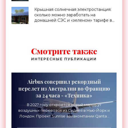
Крышная солнечная электростанция:
сколько можно заработать на
домашней СЭС и «зеленом» тарифе в
Украине - «Новости Электроники»
Смотрите также
ИНТЕРЕСНЫЕ ПУБЛИКАЦИИ
Airbus совершил рекордный
перелет из Австралии во Францию
за 24 часа - «Техника»
В 2027 году откроется новый маршрут
воздушных перевозок из Сиднея в Нью-Йорк и
Лондон. Проект Sunrise авиакомпании Qantas
Airways организует беспосадочные перелеты
длительностью до 24