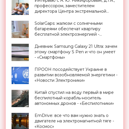
Интервью с А. Ю. Никифоровым, д.т.н.,
профессором, заместителем
директора Центра экстремальной
прикладной электроники НИЯУ
МИФИ - «Смартфоны»
SolarGaps: жалюзи с солнечными
батареями обеспечат квартиру
бесплатной электроэнергией -
«Новости Электроники»
Дневник Samsung Galaxy 21 Ultra: зачем
этому смартфону S Pen и что он умеет
- «Смартфоны»
ПРООН посодействует Украине в
развитии возобновляемой энергетики -
«Новости Электроники»
Китай спустил на воду первый в мире
беспилотный корабль-носитель
автономных дронов - «Беспилотники»
EmDrive: все что вам нужно знать о
двигателе на электромагнитной тяге -
«Космос»