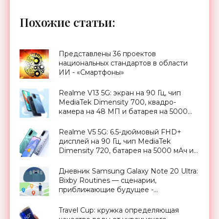
Похожие статьи:
Представлены 36 проектов
национальных стандартов в области
ИИ - «Смартфоны»
Realme V13 5G: экран на 90 Гц, чип
MediaTek Dimensity 700, квадро-
камера на 48 МП и батарея на 5000
мАч за $244 - «Смартфоны»
Realme V5 5G: 6.5-дюймовый FHD+
дисплей на 90 Гц, чип MediaTek
Dimensity 720, батарея на 5000 мАч и
ценник от $214 - «Смартфоны»
Дневник Samsung Galaxy Note 20 Ultra:
Bixby Routines — сценарии,
приближающие будущее -
«Смартфоны»
Travel Cup: кружка определяющая