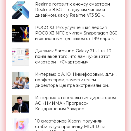
Realme готовит к анонсу смартфон
Realme 8 5G — с другим чипом и
дизайном, как у Realme V13 5G -
«Смартфоны»
POCO X3 Pro: улучшенная версия
POCO X3 NFC с чипом Snapdragon 860
и акционным ценником от 199 евро -
«Смартфоны»
Дневник Samsung Galaxy 21 Ultra: 10
признаков того, что вам нужен этот
смартфон - «Смартфоны»
Интервью с А. Ю. Никифоровым, д.т.н.,
профессором, заместителем
директора Центра экстремальной
прикладной электроники НИЯУ
МИФИ - «Смартфоны»
Интервью с генеральным директором
АО «НИИМА «Прогресс»
Кондрашовым Захаром
Константиновичем в преддверии
Форума «Микроэлектроника-2021» -
10 смартфонов Xiaomi получили
«Смартфоны»
стабильную прошивку MIUI 13 на