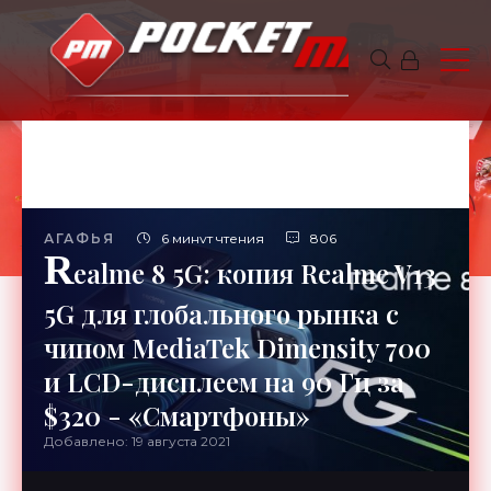
АГАФЬЯ
6 минут чтения
806
R
ealme 8 5G: копия Realme V13
5G для глобального рынка с
чипом MediaTek Dimensity 700
и LCD-дисплеем на 90 Гц за
$320 - «Смартфоны»
Добавлено: 19 августа 2021