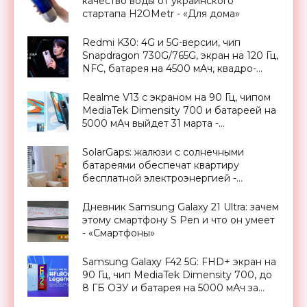
качество воды от украинского
стартапа H2OMetr - «Для дома»
Redmi K30: 4G и 5G-версии, чип
Snapdragon 730G/765G, экран на 120 Гц,
NFC, батарея на 4500 мАч, квадро-
камера на 64 Мп и ценник от $227 -
«Смартфоны»
Realme V13 с экраном на 90 Гц, чипом
MediaTek Dimensity 700 и батареей на
5000 мАч выйдет 31 марта -
«Смартфоны»
SolarGaps: жалюзи с солнечными
батареями обеспечат квартиру
бесплатной электроэнергией -
«Новости Электроники»
Дневник Samsung Galaxy 21 Ultra: зачем
этому смартфону S Pen и что он умеет
- «Смартфоны»
Samsung Galaxy F42 5G: FHD+ экран на
90 Гц, чип MediaTek Dimensity 700, до
8 ГБ ОЗУ и батарея на 5000 мАч за
$285 - «Смартфоны»