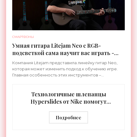
СМАРТФОНЫ
Умная гитара Litejam Neo с RGB-
подсветкой сама научит вас играть -
«Гаджеты»
Компания Litejam представила линейку гитар Neo,
которая может изменить подход к обучению игре.
Главная особенность этих инструментов –
встроенная RGB-подсветка грифа. Светодиоды
синхронизируются с
Технологичные шлепанцы
Hyperslides от Nike помогут
расслабить усталые ноги после
тренировки - «Гаджеты»
Подробнее