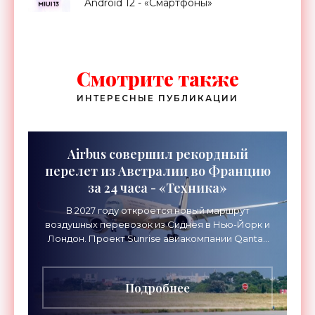
Android 12 - «Смартфоны»
Смотрите также
ИНТЕРЕСНЫЕ ПУБЛИКАЦИИ
Airbus совершил рекордный
перелет из Австралии во Францию
за 24 часа - «Техника»
В 2027 году откроется новый маршрут
воздушных перевозок из Сиднея в Нью-Йорк и
Лондон. Проект Sunrise авиакомпании Qantas
Airways организует беспосадочные перелеты
длительностью до 24
Подробнее