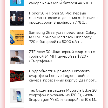
камера на 48 Мп и батарея на 5000
мАч за $244 - «Смартфоны»
Honor 50 и Honor 50 Pro: первые
флагманы после отделения от Huawei с
процессором Snapdragon 778G,
сервисами Google и 108 МП камерами
от $420 - «Смартфоны»
Samsung 25 августа представит Galaxy
M32 5G с чипом MediaTek Dimensity
720 и батареей на 5000 мАч -
«Смартфоны»
ZTE Axon 30 Ultra: первый смартфон с
тройной 64 МП камерой за $720 -
«Смартфоны»
Подробности и рендеры игрового
смартфона Lenovo Legion: тройная
камера, прозрачный корпус, два порта
Type-C и дисплей на 144 Гц -
«Смартфоны»
Так будет выглядеть Motorola Edge 20:
смартфон с экраном на 120 Гц, чипом
Snapdragon 778G и камерой на 108 МП
- «Смартфоны»