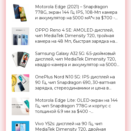
Motorola Edge (2021) – Snapdragon
778G, экран 144 Гц IPS, 108-Мп камера
и аккумулятор на 5000 мА*ч за $700 -
«Смартфоны»
OPPO Reno 4 SE: AMOLED-дисплей,
чип MediaTek Dimensity 720, тройная
камера на 48 Мп, быстрая зарядка на
65 Вт и ценник от $369 - «Смартфоны»
Samsung Galaxy A32 5G: 6.5-дюймовый
дисплей, чип MediaTek Dimensity 720,
квадро-камера и аккумулятор на 5000
мАч (обновлено) - «Смартфоны»
OnePlus Nord N10 5G: IPS-дисплей на
90 Гц, чип Snapdragon 690, 30-ваттная
зарядка, стереодинамики и цена в
€349 - «Смартфоны»
Motorola Edge Lite: OLED-экран на 144
Гц, чип Snapdragon 778G и корпус с
толщиной 6.9 мм за $400 -
«Смартфоны»
Vivo Y52s: дисплей на 90 Гц, чип
MediaTek Dimensity 720, двойная