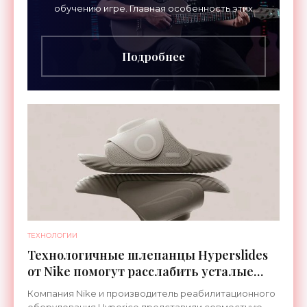
обучению игре. Главная особенность этих
инструментов – встроенная RGB-подсветка
грифа. Светодиоды
Подробнее
ТЕХНОЛОГИИ
Технологичные шлепанцы Hyperslides
от Nike помогут расслабить усталые
ноги после тренировки - «Гаджеты»
Компания Nike и производитель реабилитационного