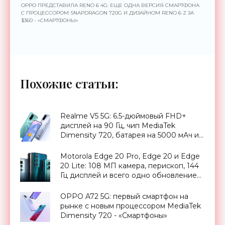
OPPO ПРЕДСТАВИЛА RENO 6 4G: ЕЩЕ ОДНА ВЕРСИЯ СМАРТФОНА
С ПРОЦЕССОРОМ SNAPDRAGON 720G И ДИЗАЙНОМ RENO 6 Z ЗА
$360 - «СМАРТФОНЫ»
Похожие статьи:
Realme V5 5G: 6.5-дюймовый FHD+
дисплей на 90 Гц, чип MediaTek
Dimensity 720, батарея на 5000 мАч и
ценник от $214 - «Смартфоны»
Motorola Edge 20 Pro, Edge 20 и Edge
20 Lite: 108 МП камера, перископ, 144
Гц дисплей и всего одно обновление
Android (на самом деле нет) -
«Смартфоны»
OPPO A72 5G: первый смартфон на
рынке с новым процессором MediaTek
Dimensity 720 - «Смартфоны»