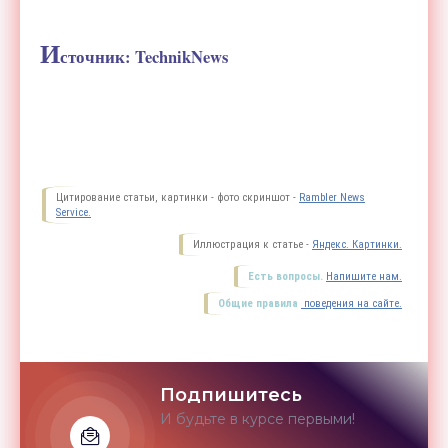
И
сточник: TechnikNews
Цитирование статьи, картинки - фото скриншот -
Rambler News
Service.
Иллюстрация к статье -
Яндекс. Картинки.
Есть вопросы.
Напишите нам.
Общие правила
поведения на сайте.
Подпишитесь
И будьте в курсе первыми!