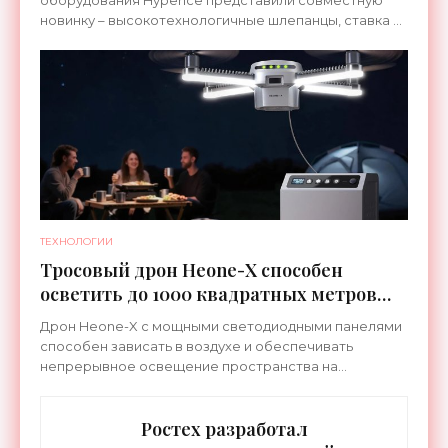
оборудования Hyperice представили совместную
новинку – высокотехнологичные шлепанцы, ставка в
которых сделана на сочетание тепла и вибрации.
ТЕХНОЛОГИИ
Тросовый дрон Heone-X способен
осветить до 1000 квадратных метров
земли - «Беспилотники»
Дрон Heone-X с мощными светодиодными панелями
способен зависать в воздухе и обеспечивать
непрерывное освещение пространства на
протяжении целых суток. В отличие от стационарных
источников света,
Ростех разработал