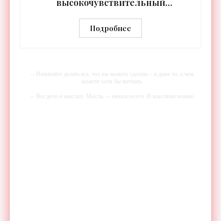
высокочувствительный
тепловизор «Сыч-3К» с
дальностью распознавания до 2 км
Подробнее
- «Гаджеты»
-- Начинайте делать все, что вы можете сделать – и даже то, о чем
можете хотя бы мечтать.
-- Все дело в мыслях. Мысль — начало всего. И мыслями можно
управлять. И поэтому главное дело совершенствования: работать над
мыслями.
-- Идите уверенно по направлению к мечте. Живите той жизнью,
которую вы сами себе придумали.
-- Самое большое богатство — это ум. Самая большая нищета —
глупость. Из всех страхов самый пугающий — самолюбование.
-- Лучшее, что можно сделать с хорошим советом, это пропустить его
мимо ушей. Он никогда не бывает полезен никому, кроме того, кто
его дал.
-- Люблю давать советы и очень не люблю, когда их дают мне.