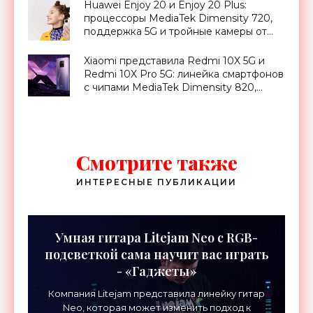
Huawei Enjoy 20 и Enjoy 20 Plus:
процессоры MediaTek Dimensity 720,
поддержка 5G и тройные камеры от
$250 - «Смартфоны»
Xiaomi представила Redmi 10X 5G и
Redmi 10X Pro 5G: линейка смартфонов
с чипами MediaTek Dimensity 820,
AMOLED-дисплеями и MIUI 12 на
борту - «Смартфоны»
Смотрите также
ИНТЕРЕСНЫЕ ПУБЛИКАЦИИ
Умная гитара Litejam Neo с RGB-
подсветкой сама научит вас играть
- «Гаджеты»
Компания Litejam представила линейку гитар
Neo, которая может изменить подход к