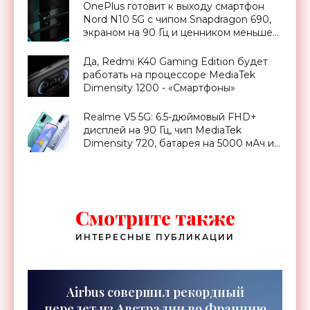
OnePlus готовит к выходу смартфон
Nord N10 5G с чипом Snapdragon 690,
экраном на 90 Гц и ценником меньше
$400 - «Смартфоны»
Да, Redmi K40 Gaming Edition будет
работать на процессоре MediaTek
Dimensity 1200 - «Смартфоны»
Realme V5 5G: 6.5-дюймовый FHD+
дисплей на 90 Гц, чип MediaTek
Dimensity 720, батарея на 5000 мАч и
ценник от $214 - «Смартфоны»
Смотрите также
ИНТЕРЕСНЫЕ ПУБЛИКАЦИИ
Airbus совершил рекордный
перелет из Австралии во Францию