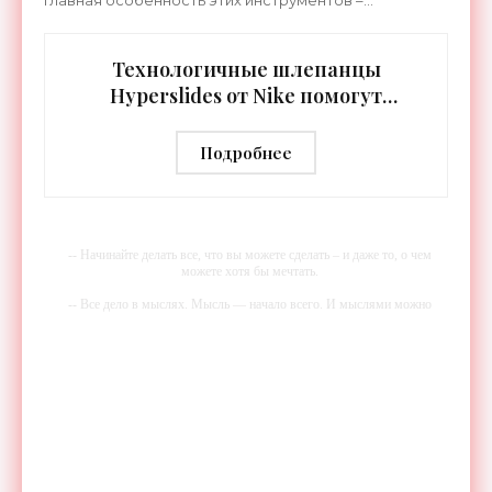
Главная особенность этих инструментов –
встроенная RGB-подсветка грифа. Светодиоды
синхронизируются с
Технологичные шлепанцы
Hyperslides от Nike помогут
расслабить усталые ноги после
тренировки - «Гаджеты»
Подробнее
-- Начинайте делать все, что вы можете сделать – и даже то, о чем
можете хотя бы мечтать.
-- Все дело в мыслях. Мысль — начало всего. И мыслями можно
управлять. И поэтому главное дело совершенствования: работать над
мыслями.
-- Идите уверенно по направлению к мечте. Живите той жизнью,
которую вы сами себе придумали.
-- Самое большое богатство — это ум. Самая большая нищета —
глупость. Из всех страхов самый пугающий — самолюбование.
-- Лучшее, что можно сделать с хорошим советом, это пропустить его
мимо ушей. Он никогда не бывает полезен никому, кроме того, кто