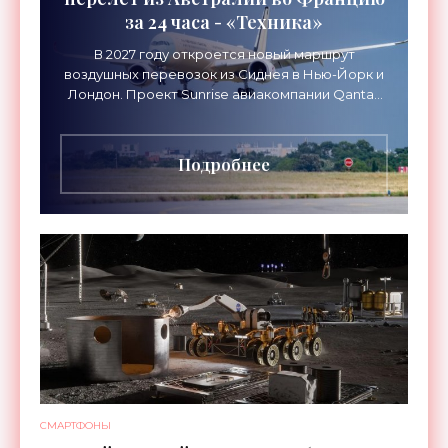
за 24 часа - «Техника»
В 2027 году откроется новый маршрут
воздушных перевозок из Сиднея в Нью-Йорк и
Лондон. Проект Sunrise авиакомпании Qantas
Airways организует беспосадочные перелеты
длительностью до 24
Подробнее
СМАРТФОНЫ