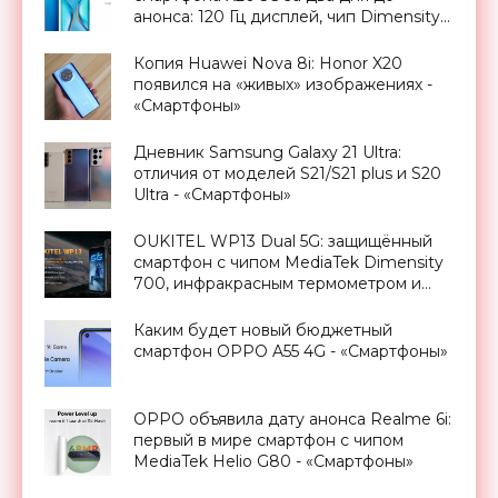
анонса: 120 Гц дисплей, чип Dimensity
900 и 66 Вт зарядка - «Смартфоны»
Копия Huawei Nova 8i: Honor X20
появился на «живых» изображениях -
«Смартфоны»
Дневник Samsung Galaxy 21 Ultra:
отличия от моделей S21/S21 plus и S20
Ultra - «Смартфоны»
OUKITEL WP13 Dual 5G: защищённый
смартфон с чипом MediaTek Dimensity
700, инфракрасным термометром и
NFC за $200 - «Смартфоны»
Каким будет новый бюджетный
смартфон OPPO A55 4G - «Смартфоны»
OPPO объявила дату анонса Realme 6i:
первый в мире смартфон с чипом
MediaTek Helio G80 - «Смартфоны»