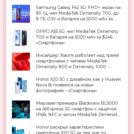
«Смартфоны»
Samsung Galaxy F42 5G: FHD+ экран на
90 Гц, чип MediaTek Dimensity 700, до
8 ГБ ОЗУ и батарея на 5000 мАч за
$285 - «Смартфоны»
OPPO A55 5G: чип MediaTek Dimensity
700 и батарея на 5000 мАч за $246 -
«Смартфоны»
Инсайдер: Xiaomi работает над тремя
смартфонами с чипами MediaTek
Dimensity 800 и Dimensity 1000 -
«Смартфоны»
Honor X20 5G с дизайном, как у Huawei
Nova 8i появился на новых
фотографиях - «Смартфоны»
Мировая премьера Blackview BL5000
на AliExpress: 5G-смартфон с защитой
IP68, NFC и чипом MediaTek Dimensity
700 дешевле $280 - «Смартфоны»
Honor раскрыл характеристики
смартфона X20 5G за два дня до