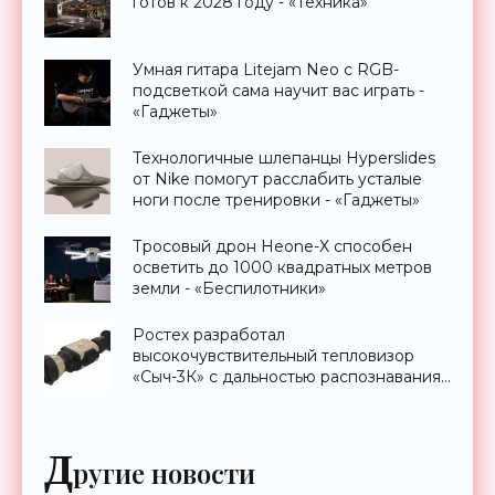
готов к 2028 году - «Техника»
Умная гитара Litejam Neo с RGB-
подсветкой сама научит вас играть -
«Гаджеты»
Технологичные шлепанцы Hyperslides
от Nike помогут расслабить усталые
ноги после тренировки - «Гаджеты»
Тросовый дрон Heone-X способен
осветить до 1000 квадратных метров
земли - «Беспилотники»
Ростех разработал
высокочувствительный тепловизор
«Сыч-3К» с дальностью распознавания
до 2 км - «Гаджеты»
Д
ругие новости