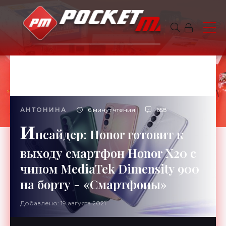
АНТОНИНА
6 минут чтения
658
И
нсайдер: Honor готовит к
выходу смартфон Honor X20 с
чипом MediaTek Dimensity 900
на борту - «Смартфоны»
Добавлено: 19 августа 2021