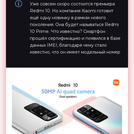
Уже совсем скоро состоится премьера
Redmi 10. Но компания Xiaomi готовит
ещё одну новинку в рамках нового
поколения. Она будет называться Redmi
10 Prime. Что известно? Смартфон
прошёл сертификацию и появился в базе
данных IMEI, благодаря чему стало
известно, что он имеет модельный номер