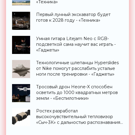
«Техника»
Первый лунный экскаватор будет
готов к 2028 году - «Техника»
Умная гитара Litejam Neo с RGB-
подсветкой сама научит вас играть -
«Гаджеты»
Технологичные шлепанцы Hyperslides
от Nike помогут расслабить усталые
ноги после тренировки - «Гаджеты»
Тросовый дрон Heone-X способен
осветить до 1000 квадратных метров
земли - «Беспилотники»
Ростех разработал
высокочувствительный тепловизор
«Сыч-3К» с дальностью распознавания
до 2 км - «Гаджеты»