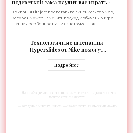
подсветкой сама научит вас играть -
«Гаджеты»
Компания Litejam представила линейку гитар Neo,
которая может изменить подход к обучению игре.
Главная особенность этих инструментов –
встроенная RGB-подсветка грифа. Светодиоды
синхронизируются с
Технологичные шлепанцы
Hyperslides от Nike помогут
расслабить усталые ноги после
тренировки - «Гаджеты»
Подробнее
-- Начинайте делать все, что вы можете сделать – и даже то, о чем
можете хотя бы мечтать.
-- Все дело в мыслях. Мысль — начало всего. И мыслями можно
управлять. И поэтому главное дело совершенствования: работать над
мыслями.
-- Идите уверенно по направлению к мечте. Живите той жизнью,
которую вы сами себе придумали.