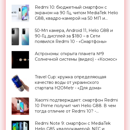
«Смартфоны»
Redmi 10: бюджетный смартфон с
экраном на 90 Гц, чипом MediaTek Helio
G88, квадро-камерой на 50 МП и
стереодинамиками по цене от $179 -
«Смартфоны»
50-Мп камера, Android 11, Helio G88 и
90-Гц дисплей за $180 – в Сети
появился Redmi 10 - «Смартфоны»
Астрономы: открыта планета №9
Солнечной системы (видео) - «Космос»
Travel Cup: кружка определяющая
качество воды от украинского
стартапа H2OMetr - «Для дома»
Xiaomi подтверждает: смартфон Redmi
10 Prime получит чип Helio G88. В чем
тогда отличие от Redmi 10? -
«Смартфоны»
Redmi Note 9: смартфон с MediaTek
Helio G85, квадрокамерой, NFC и