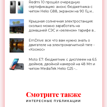
Redmi 10 прошёл очередную
сертификацию: анонс бюджетника с
чипом Helio G88, экраном на 90 Гц и
камерой на 50 МП близко -
«Смартфоны»
Крышная солнечная электростанция:
сколько можно заработать на
домашней СЭС и «зеленом» тарифе в
Украине - «Новости Электроники»
EmDrive: все что вам нужно знать о
двигателе на электромагнитной тяге -
«Космос»
Moto E7: бюджетник с дисплеем на 6.5
дюймов, двойной камерой на 48 Мп и
чипом MediaTek Helio G25 -
«Смартфоны»
Смотрите также
ИНТЕРЕСНЫЕ ПУБЛИКАЦИИ