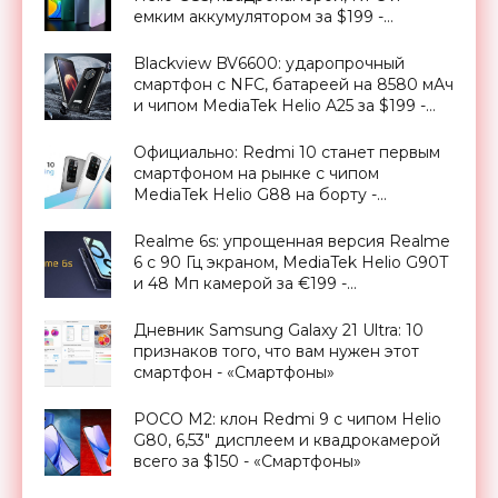
емким аккумулятором за $199 -
«Смартфоны»
Blackview BV6600: ударопрочный
смартфон с NFC, батареей на 8580 мАч
и чипом MediaTek Helio A25 за $199 -
«Смартфоны»
Официально: Redmi 10 станет первым
смартфоном на рынке с чипом
MediaTek Helio G88 на борту -
«Смартфоны»
Realme 6s: упрощенная версия Realme
6 с 90 Гц экраном, MediaTek Helio G90T
и 48 Мп камерой за €199 -
«Смартфоны»
Дневник Samsung Galaxy 21 Ultra: 10
признаков того, что вам нужен этот
смартфон - «Смартфоны»
POCO M2: клон Redmi 9 с чипом Helio
G80, 6,53" дисплеем и квадрокамерой
всего за $150 - «Смартфоны»