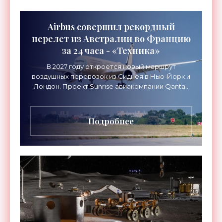
Airbus совершил рекордный
перелет из Австралии во Францию
за 24 часа - «Техника»
В 2027 году откроется новый маршрут
воздушных перевозок из Сиднея в Нью-Йорк и
Лондон. Проект Sunrise авиакомпании Qantas
Airways организует беспосадочные перелеты
длительностью до 24
Подробнее