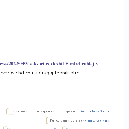
ws/2022/03/31/akvarius-vlozhit-5-mlrd-rublej-v-
rverov-shd-mfu-i-drugoj-tehniki.html
Цитирование статьи, картинки - фото скриншот -
Rambler News Service.
Иллюстрация к статье -
Яндекс. Картинки.