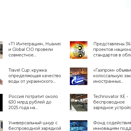
«Т1 Интеграция», Huawei
Представлены 36
и Global CIO провели
проектов национ
совместное
стандартов в обл
исследование
ИИ - «Смартфоны
российского рынка СХД
Travel Cup: кружка
«Газпром» объяви
- «Смартфоны»
определяющая качество
колоссальную за
воды от украинского
иностранных
стартапа H2OMetr -
процессоров, но
«Для дома»
и прочей электр
Россия потратит около
Technovator XE -
на 12 млрд рублей
630 млрд рублей до
беспроводное
«Смартфоны»
2025 года на
зарядное устрой
финансирование
для смартфонов,
космической
передача электр
Универсальный шнур с
Фонд содействи
деятельности -
по воздуху уже
беспроводной зарядкой
инновациям под
«Смартфоны»
реальность -