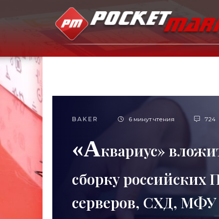
BAKER
6 минут чтения
724
«А
квариус» вложит
сборку российских П
серверов, СХД, МФУ 