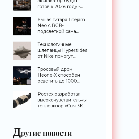
экскаватор будет
готов к 2028 году -
«Техника»
Умная гитара Litejam
Neo с RGB-
подсветкой сама
научит вас играть -
«Гаджеты»
Технологичные
шлепанцы Hyperslides
от Nike помогут
расслабить усталые
ноги после
Тросовый дрон
тренировки -
Heone-X способен
«Гаджеты»
осветить до 1000
квадратных метров
земли -
Ростех разработал
«Беспилотники»
высокочувствительный
тепловизор «Сыч-3К»
с дальностью
распознавания до 2
км - «Гаджеты»
Д
ругие новости