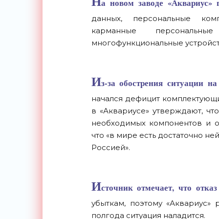
Н
а новом заводе «Аквариус» 
данных, персональные комп
карманные персональн
многофункциональные устройст
И
з-за обострения ситуации н
начался дефицит комплектующи
в «Аквариусе» утверждают, чт
необходимых компонентов и об
что «в мире есть достаточно не
Россией».
И
сточник отмечает, что отка
убыткам, поэтому «Аквариус»
полгода ситуация наладится.