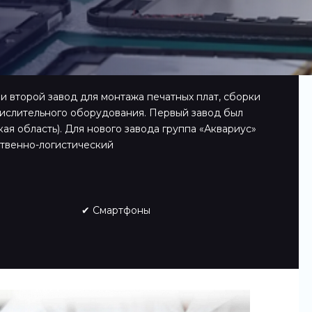
ри второй завод для монтажа печатных плат, сборки
числительного оборудования. Первый завод был
ая область). Для нового завода группа «Аквариус»
твенно-логистический
✔ Смартфоны