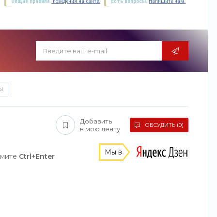
Общие правила
поведения на сайте.
Есть вопросы.
Напишите нам.
Ы
Добавить
ОБСУДИТЬ (0)
в мою ленту
Мы в
жмите
Ctrl+Enter