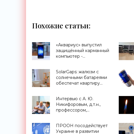
Похожие статьи:
«Аквариус» выпустил
защищённый карманный
компьютер -
«Смартфоны»
SolarGaps: жалюзи с
солнечными батареями
обеспечат квартиру
бесплатной
электроэнергией -
Интервью с А. Ю.
«Новости Электроники»
Никифоровым, д.т.н.,
профессором,
заместителем
директора Центра
ПРООН посодействует
экстремальной
Украине в развитии
прикладной