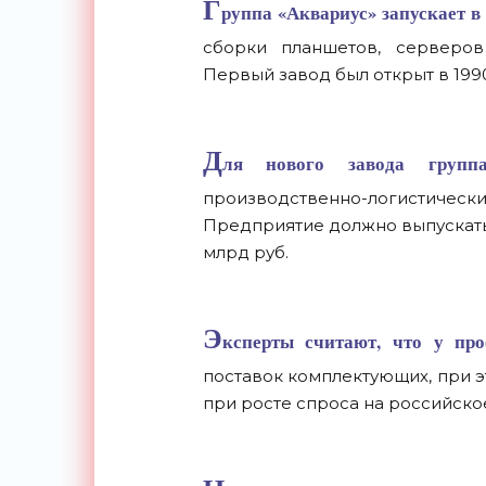
Г
руппа «Аквариус» запускает в
сборки планшетов, серверов
Первый завод был открыт в 1990
Д
ля нового завода груп
производственно-логистич
Предприятие должно выпускать д
млрд руб.
Э
ксперты считают, что у про
поставок комплектующих, при эт
при росте спроса на российско