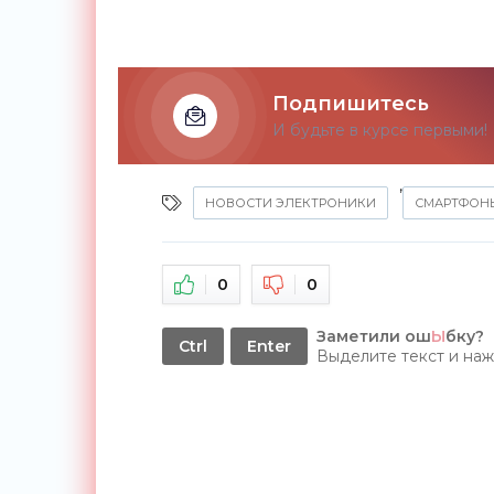
Подпишитесь
И будьте в курсе первыми!
,
НОВОСТИ ЭЛЕКТРОНИКИ
СМАРТФОН
0
0
Заметили ош
Ы
бку?
Ctrl
Enter
Выделите текст и на