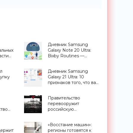
Дневник Samsung
альных
Galaxy Note 20 Ultra:
асти
Bixby Routines —
»
сценарии,
приближающие
л
Дневник Samsung
будущее - «Смартфоны»
купку
Galaxy 21 Ultra: 10
признаков того, что вам
утбуков
нужен этот смартфон -
оники
«Смартфоны»
Правительство
 -
перевооружит
ство
российскую
микроэлектронику -
ичества
«Смартфоны»
я
«Восстание машин»:
держит
регионы готовятся к