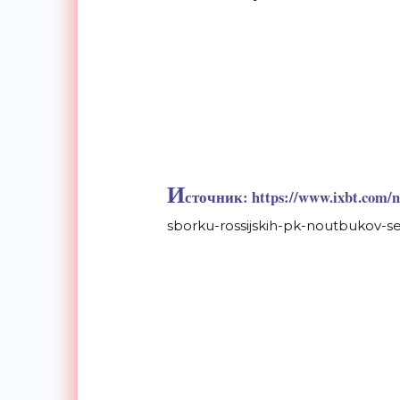
И
сточник: https://www.ixbt.com/ne
sborku-rossijskih-pk-noutbukov-se