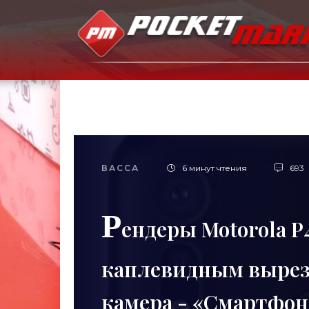
ВАССА
6 минут чтения
693
Р
ендеры Motorola P4
каплевидным вырез
камера - «Смартфо