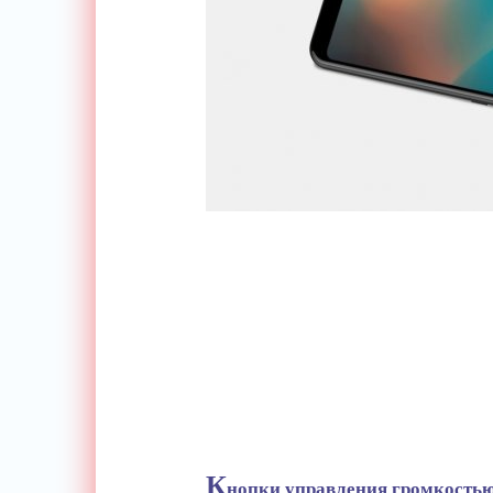
К
нопки управления громкостью 