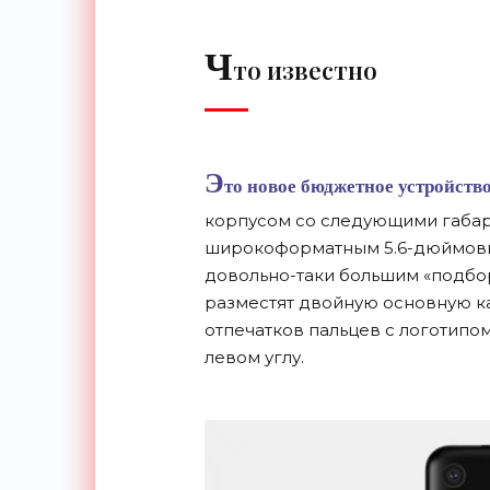
Ч
то известно
Э
то новое бюджетное устройств
корпусом со следующими габарит
широкоформатным 5.6-дюймовы
довольно-таки большим «подбо
разместят двойную основную ка
отпечатков пальцев с логотипо
левом углу.