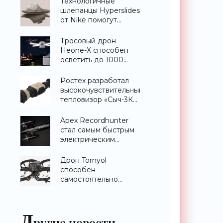
Технологичные
шлепанцы Hyperslides
от Nike помогут
расслабить усталые
ноги после
Тросовый дрон
тренировки -
Heone-X способен
«Гаджеты»
осветить до 1000
квадратных метров
земли -
Ростех разработал
«Беспилотники»
высокочувствительный
тепловизор «Сыч-3К»
с дальностью
распознавания до 2
Apex Recordhunter
км - «Гаджеты»
стал самым быстрым
электрическим
дроном в мире -
«Беспилотники»
Дрон Tornyol
способен
самостоятельно
отслеживать и
уничтожать комаров -
«Беспилотники»
Д
ругие новости