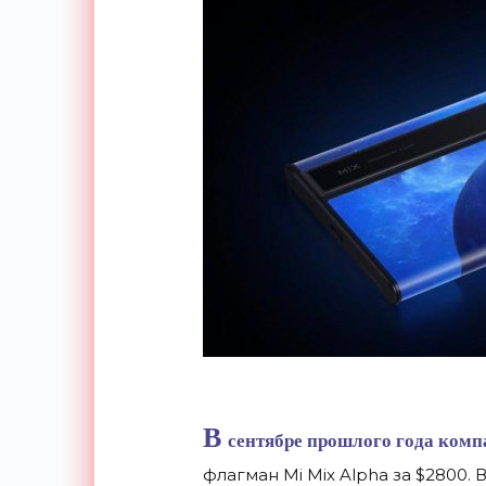
В
сентябре прошлого года комп
флагман Mi
Mix Alpha за
$2800. 