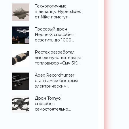
«Гаджеты»
Технологичные
шлепанцы Hyperslides
от Nike помогут
расслабить усталые
ноги после
Тросовый дрон
тренировки -
Heone-X способен
«Гаджеты»
осветить до 1000
квадратных метров
земли -
Ростех разработал
«Беспилотники»
высокочувствительный
тепловизор «Сыч-3К»
с дальностью
распознавания до 2
Apex Recordhunter
км - «Гаджеты»
стал самым быстрым
электрическим
дроном в мире -
«Беспилотники»
Дрон Tornyol
способен
самостоятельно
отслеживать и
уничтожать комаров -
«Беспилотники»