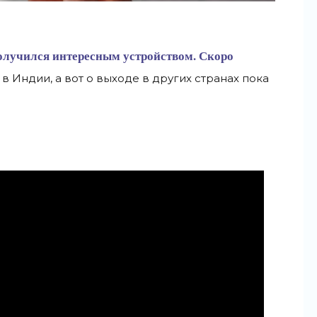
получился интересным устройством. Скоро
 в
Индии, а
вот о
выходе в
других странах пока