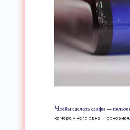
Ч
тобы сделать селфи
—
пользов
камера у
него одна
—
основная.