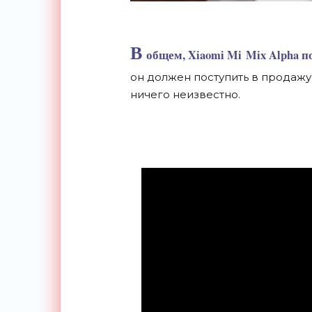
В
общем, Xiaomi Mi
Mix Alpha 
он
должен поступить в
продажу
ничего неизвестно.