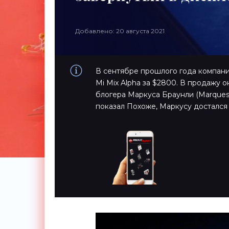
Добавлено: 20 августа 2021
В сентябре прошлого года компани
Mi Mix Alpha за $2800. В продажу о
блогера Маркуса Браунли (Marques
показал Похоже, Маркусу достался 