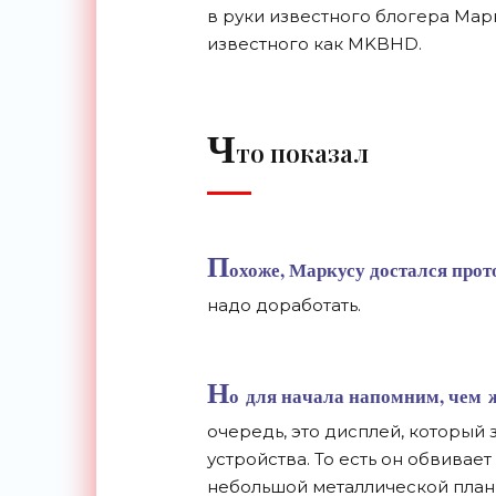
в
руки известного блогера Марк
известного как MKBHD.
Ч
то показал
П
охоже, Маркусу достался про
надо доработать.
Н
о
для начала напомним, чем
очередь, это дисплей, который
устройства. То
есть он
обвивает 
небольшой металлической план