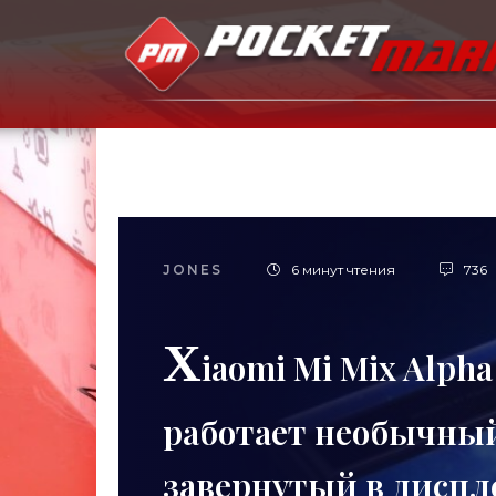
JONES
6 минут чтения
736
X
iaomi Mi Mix Alpha
работает необычны
завернутый в диспл