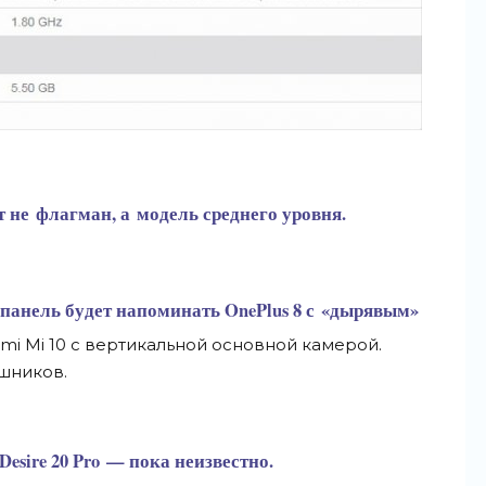
т не
флагман, а
модель среднего уровня.
 панель будет напоминать OnePlus 8 с
«
дырявым
»
mi Mi
10 с
вертикальной основной камерой.
шников.
sire 20 Pro
—
пока неизвестно.