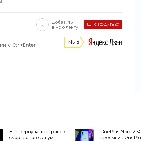
Ы
Добавить
ОБСУДИТЬ (0)
в мою ленту
Мы в
жмите
Ctrl+Enter
HTC вернулась на рынок
OnePlus Nord 2 5G
смартфонов с двумя
преемник OnePlu