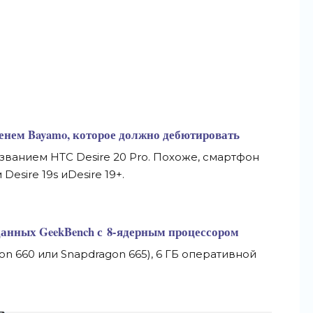
енем Bayamo, которое должно дебютировать
ванием HTC Desire 20 Pro. Похоже, смартфон
esire 19s иDesire 19+.
данных GeekBench с
8-ядерным
процессором
 660 или Snapdragon 665), 6 ГБ
оперативной