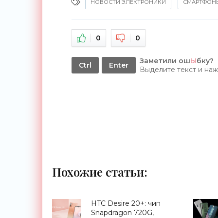
НОВОСТИ ЭЛЕКТРОНИКИ
СМАРТФОН
0
0
Заметили ош
Ы
бку?
Ctrl
Enter
Выделите текст и на
Похожие статьи:
HTC Desire 20+: чип
Snapdragon 720G,