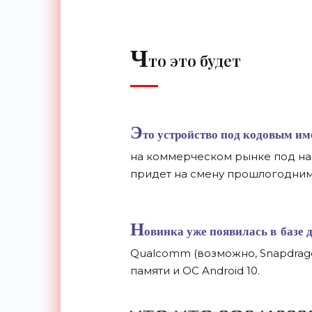
Ч
то это будет
Э
то устройство под кодовым им
на
коммерческом рынке под наз
придет на
смену прошлогодним D
Н
овинка уже появилась в
базе 
Qualcomm (возможно, Snapdragon
памяти и
ОС
Android 10.