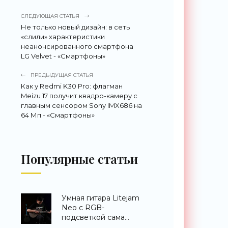
СЛЕДУЮЩАЯ СТАТЬЯ
Не только новый дизайн: в сеть
«слили» характеристики
неанонсированного смартфона
LG Velvet - «Смартфоны»
ПРЕДЫДУЩАЯ СТАТЬЯ
Как у Redmi K30 Pro: флагман
Meizu 17 получит квадро-камеру с
главным сенсором Sony IMX686 на
64 Мп - «Смартфоны»
Популярные статьи
Умная гитара Litejam
Neo с RGB-
подсветкой сама
научит вас играть -