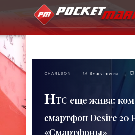
CHARLSON
6 минут чтения
H
TC еще жива: ком
смартфон Desire 20 P
«Смартфоны»