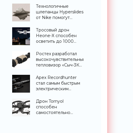
«Гаджеты»
Технологичные
шлепанцы Hyperslides
от Nike помогут
расслабить усталые
ноги после
Тросовый дрон
тренировки -
Heone-X способен
«Гаджеты»
осветить до 1000
квадратных метров
земли -
Ростех разработал
«Беспилотники»
высокочувствительный
тепловизор «Сыч-3К»
с дальностью
распознавания до 2
Apex Recordhunter
км - «Гаджеты»
стал самым быстрым
электрическим
дроном в мире -
«Беспилотники»
Дрон Tornyol
способен
самостоятельно
отслеживать и
уничтожать комаров -
«Беспилотники»