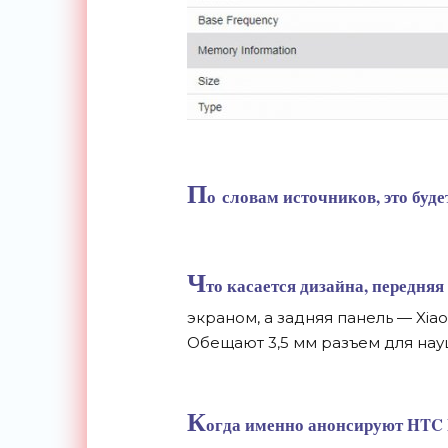
П
о
словам источников, это буде
Ч
то касается дизайна, передняя
экраном, а
задняя панель
—
Xiao
Обещают 3,5
мм разъем для нау
К
огда именно анонсируют HTC De