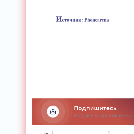
И
сточник: Phonearena
Подпишитесь
И будьте в курсе первыми!
,