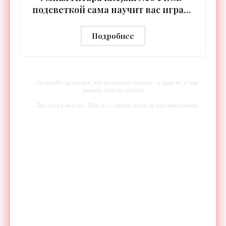
подсветкой сама научит вас играть
- «Гаджеты»
Подробнее
-- Начинайте делать все, что вы можете сделать – и даже то, о чем
можете хотя бы мечтать.
-- Все дело в мыслях. Мысль — начало всего. И мыслями можно
управлять. И поэтому главное дело совершенствования: работать над
мыслями.
-- Идите уверенно по направлению к мечте. Живите той жизнью,
которую вы сами себе придумали.
-- Самое большое богатство — это ум. Самая большая нищета —
глупость. Из всех страхов самый пугающий — самолюбование.
-- Лучшее, что можно сделать с хорошим советом, это пропустить его
мимо ушей. Он никогда не бывает полезен никому, кроме того, кто
его дал.
-- Люблю давать советы и очень не люблю, когда их дают мне.