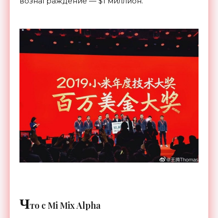
вознаграждение
—
$1
миллион.
Ч
то с
Mi
Mix Alpha