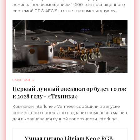
эсминца водоизмещением 14500 тонн, оснащенного
системой ПРО AEGIS, в ответ на изменяющуюся
ситуацию в Восточной Азии — в частности, на
ракетные
СМАРТФОНЫ
Первый лунный экскаватор будет готов
к 2028 году - «Техника»
Компании Interlune и Vermeer сообщили о запуске
совместного проекта по созданию комплекса машин
для выравнивания лунной поверхности. Interlune
специализируется на робототехнике и космической
Умная гитара Litejam Neo с RGB-