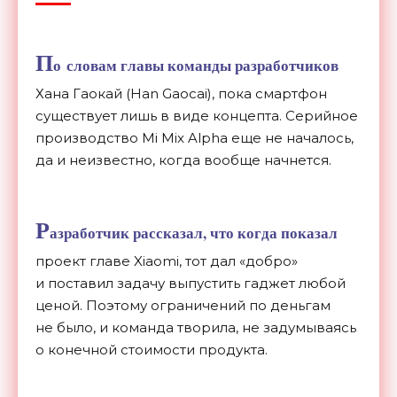
П
о
словам главы команды разработчиков
Хана Гаокай (Han Gaocai), пока смартфон
существует лишь в
виде концепта. Серийное
производство Mi
Mix Alpha еще не
началось,
да
и
неизвестно, когда вообще начнется.
Р
азработчик рассказал, что когда показал
проект главе Xiaomi, тот дал
«
добро
»
и
поставил задачу выпустить гаджет любой
ценой. Поэтому ограничений по
деньгам
не
было, и
команда творила, не
задумываясь
о
конечной стоимости продукта.