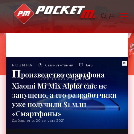
РОЗИНА
6 минут чтения
646
П
роизводство смартфона
Xiaomi Mi Mix Alpha еще не
запущено, а его разработчики
уже получили $1 млн -
«Смартфоны»
Добавлено: 20 августа 2021