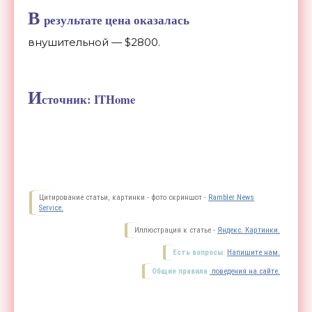
В
результате цена оказалась
внушительной
—
$2800.
И
сточник: ITHome
Цитирование статьи, картинки - фото скриншот -
Rambler News
Service.
Иллюстрация к статье -
Яндекс. Картинки.
Есть вопросы.
Напишите нам.
Общие правила
поведения на сайте.