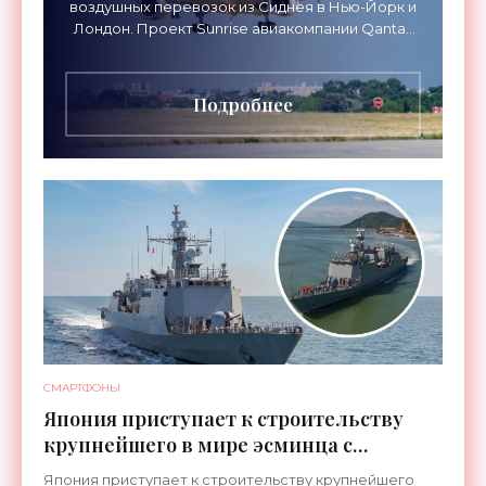
воздушных перевозок из Сиднея в Нью-Йорк и
Лондон. Проект Sunrise авиакомпании Qantas
Airways организует беспосадочные перелеты
длительностью до 24
Подробнее
СМАРТФОНЫ
Япония приступает к строительству
крупнейшего в мире эсминца с
системой ПРО AEGIS - «Оружие»
Япония приступает к строительству крупнейшего