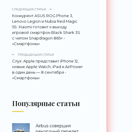
СЛЕДУЮЩАЯ СТАТЬЯ
Конкурент ASUS ROG Phone 3,
Lenovo Legion и Nubia Red Magic
5S: Xiaomi готовит к выходу
игровой смартфон Black Shark 3S
c чипом Snapdragon 865+ -
«Смартфоны»
ПРЕДЫДУЩАЯ СТАТЬЯ
Слух: Apple представит iPhone 12,
новые Apple Watch, iPad и AirPower
в один день — 8 сентября -
«Смартфоны»
Популярные статьи
Airbus совершил
рекордный перелет