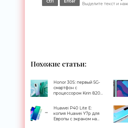
Ctrl
Enter
Выделите текст и на
Похожие статьи:
Honor 30S: первый 5G-
смартфон с
процессором Kirin 820
за $340 - «Смартфоны»
Huawei P40 Lite E:
копия Huawei Y7p для
Европы с экраном на
6.39 дюймов, чипом Kirin