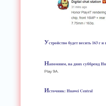
У
стройство будет весить 163 г и
Н
апомним, на днях суббренд Hu
Play 9A
.
И
сточник: Huawei Central