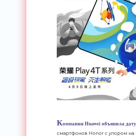
К
омпания Huawei объявила дат
смартфонов Honor с упором на 