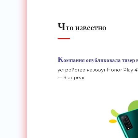
Ч
то известно
К
омпания опубликовала тизер в
устройства назовут Honor Play
— 9 апреля.