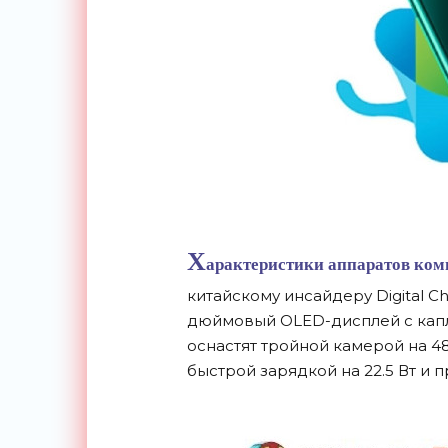
Х
арактеристики аппаратов комп
китайскому инсайдеру Digital Cha
дюймовый OLED-дисплей с кап
оснастят тройной камерой на 48
быстрой зарядкой на 22.5 Вт и п