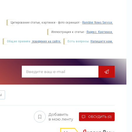
Цитирование статьи, картинки - фото скриншот -
Rambler News Service.
Иллюстрация к статье -
Яндекс. Картинки.
Общие правила
поведения на сайте.
Есть вопросы.
Напишите нам.
Ы
Добавить
ОБСУДИТЬ (0)
в мою ленту