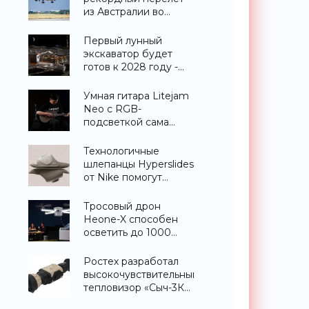
из Австралии во
Францию за 24 часа -
«Техника»
Первый лунный
экскаватор будет
готов к 2028 году -
«Техника»
Умная гитара Litejam
Neo с RGB-
подсветкой сама
научит вас играть -
«Гаджеты»
Технологичные
шлепанцы Hyperslides
от Nike помогут
расслабить усталые
ноги после
Тросовый дрон
тренировки -
Heone-X способен
«Гаджеты»
осветить до 1000
квадратных метров
земли -
Ростех разработал
«Беспилотники»
высокочувствительный
тепловизор «Сыч-3К»
с дальностью