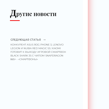
распознавания до 2
км - «Гаджеты»
Д
ругие новости
СЛЕДУЮЩАЯ СТАТЬЯ
КОНКУРЕНТ ASUS ROG PHONE 3, LENOVO
LEGION И NUBIA RED MAGIC 5S: XIAOMI
ГОТОВИТ К ВЫХОДУ ИГРОВОЙ СМАРТФОН
BLACK SHARK 3S C ЧИПОМ SNAPDRAGON
865+ - «СМАРТФОНЫ»