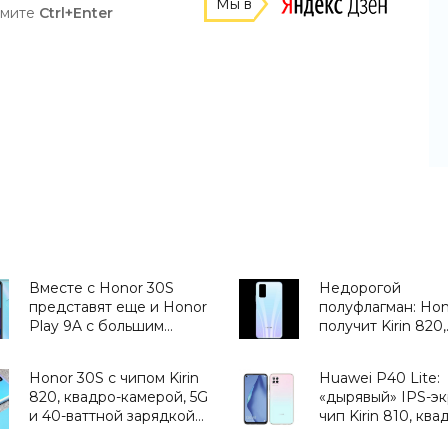
Мы в
жмите
Ctrl+Enter
Вместе с Honor 30S
Недорогой
представят еще и Honor
полуфлагман: Hon
Play 9A с большим
получит Kirin 820,
аккумулятором -
поддержку 5G и
«Смартфоны»
быструю зарядку
Honor 30S c чипом Kirin
Huawei P40 Lite:
Вт - «Смартфоны»
820, квадро-камерой, 5G
«дырявый» IPS-эк
и 40-ваттной зарядкой
чип Kirin 810, ква
представят 30 марта -
камера на 48 Мп,