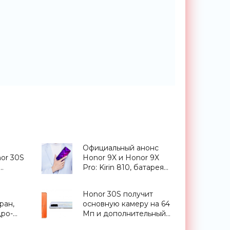
Официальный анонс
or 30S
Honor 9X и Honor 9X
Pro: Kirin 810, батарея
на 4000 мАч и камера
 на 40
с ИИ за $205 -
Honor 30S получит
«Смартфоны»
ран,
основную камеру на 64
дро-
Мп и дополнительный
модуль с 3-кратным