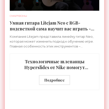
СМАРТФОНЫ
Умная гитара Litejam Neo с RGB-
подсветкой сама научит вас играть -
«Гаджеты»
Компания Litejam представила линейку гитар Neo,
которая может изменить подход к обучению игре.
Главная особенность этих инструментов –
встроенная RGB-подсветка грифа. Светодиоды
синхронизируются с
Технологичные шлепанцы
Hyperslides от Nike помогут
расслабить усталые ноги после
тренировки - «Гаджеты»
Подробнее