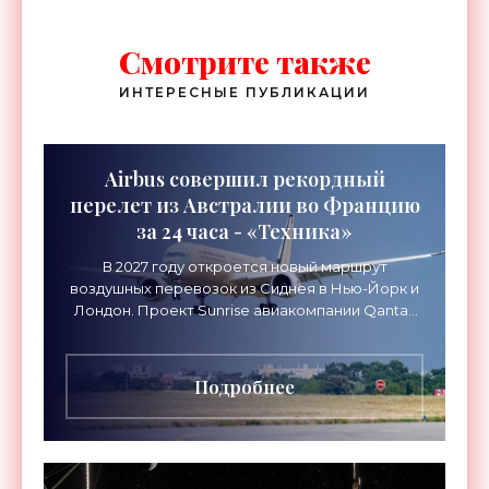
Смотрите также
ИНТЕРЕСНЫЕ ПУБЛИКАЦИИ
Airbus совершил рекордный
перелет из Австралии во Францию
за 24 часа - «Техника»
В 2027 году откроется новый маршрут
воздушных перевозок из Сиднея в Нью-Йорк и
Лондон. Проект Sunrise авиакомпании Qantas
Airways организует беспосадочные перелеты
длительностью до 24
Подробнее