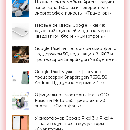
Новый электромобиль Aptera получит
запас хода 1600 км и невероятную
энергоэффективность - «Транспорт»
Первые рендеры Google Pixel 4a:
«дырявый» дисплей и одна камера в
квадратном блоке - «Смартфоны»
Google Pixel 5a: недорогой смартфон с
поддержкой 5G, водозащитой IP67 и
процессором Snapdragon 765G, еще и
дешевле Pixel 4a 5G - «Смартфоны»
Google Pixel 5: уже не флагман с
процессором Snapdragon 765G, 5G,
Android 11, двумя камерами и без
Motion Sense за $700 - «Смартфоны»
Официально: смартфоны Moto G40
Fusion и Moto G60 представят 20
апреля - «Смартфоны»
У смартфонов Google Pixel 3 и Pixel 4
начали вздуваться аккумуляторы -
«Смартфоны»