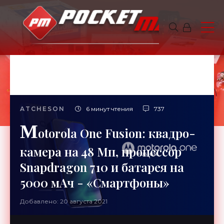
ATCHESON
6 минут чтения
737
M
otorola One Fusion: квадро-
камера на 48 Мп, процессор
Snapdragon 710 и батарея на
5000 мАч - «Смартфоны»
Добавлено: 20 августа 2021