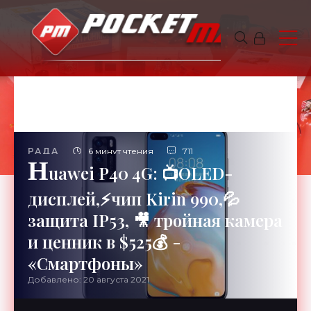
РАДА
6 минут чтения
711
H
uawei P40 4G: 📺OLED-
дисплей,⚡чип Kirin 990,💦
защита IP53, 🎥 тройная камера
и ценник в $525💰 -
«Смартфоны»
Добавлено: 20 августа 2021