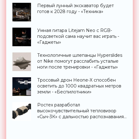
Первый лунный экскаватор будет
готов к 2028 году - «Техника»
Умная гитара Litejam Neo с RGB-
подсветкой сама научит вас играть -
«Гаджеты»
Технологичные шлепанцы Hyperslides
от Nike помогут расслабить усталые
ноги после тренировки - «Гаджеты»
Тросовый дрон Heone-X способен
осветить до 1000 квадратных метров
земли - «Беспилотники»
Ростех разработал
высокочувствительный тепловизор
«Сыч-3К» с дальностью распознавания
до 2 км - «Гаджеты»