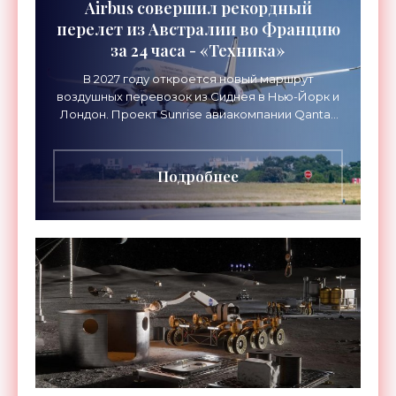
Airbus совершил рекордный
перелет из Австралии во Францию
за 24 часа - «Техника»
В 2027 году откроется новый маршрут
воздушных перевозок из Сиднея в Нью-Йорк и
Лондон. Проект Sunrise авиакомпании Qantas
Airways организует беспосадочные перелеты
длительностью до 24
Подробнее