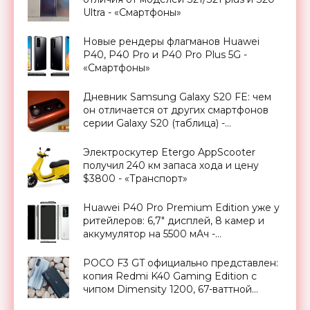
Ultra - «Смартфоны»
Новые рендеры флагманов Huawei
P40, P40 Pro и P40 Pro Plus 5G -
«Смартфоны»
Дневник Samsung Galaxy S20 FE: чем
он отличается от других смартфонов
серии Galaxy S20 (таблица) -
«Смартфоны»
Электроскутер Etergo AppScooter
получил 240 км запаса хода и цену
$3800 - «Транспорт»
Huawei P40 Pro Premium Edition уже у
ритейлеров: 6,7" дисплей, 8 камер и
аккумулятор на 5500 мАч -
«Смартфоны»
POCO F3 GT официально представлен:
копия Redmi K40 Gaming Edition с
чипом Dimensity 1200, 67-ваттной
зарядкой и защитой IP53 за $362 -