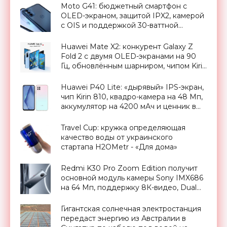
«Смартфоны»
Moto G41: бюджетный смартфон с
OLED-экраном, защитой IPX2, камерой
с OIS и поддержкой 30-ваттной
зарядки - «Смартфоны»
Huawei Mate X2: конкурент Galaxy Z
Fold 2 с двумя OLED-экранами на 90
Гц, обновлённым шарниром, чипом Kirin
9000 и квадро-камерой за $2785 -
«Смартфоны»
Huawei P40 Lite: «дырявый» IPS-экран,
чип Kirin 810, квадро-камера на 48 Мп,
аккумулятор на 4200 мАч и ценник в
300 евро - «Смартфоны»
Travel Cup: кружка определяющая
качество воды от украинского
стартапа H2OMetr - «Для дома»
Redmi K30 Pro Zoom Edition получит
основной модуль камеры Sony IMX686
на 64 Мп, поддержку 8К-видео, Dual
OIS и 3-кратный оптический зум -
«Смартфоны»
Гигантская солнечная электростанция
передаст энергию из Австралии в