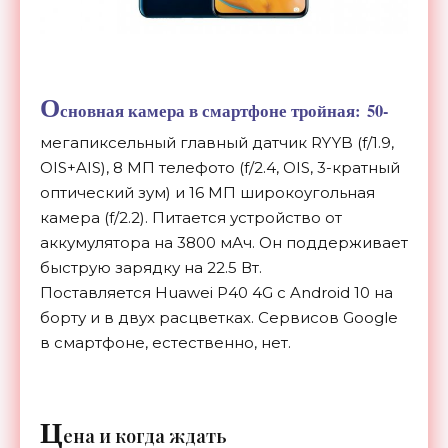
О
сновная камера в смартфоне тройная:
50-
мегапиксельный
главный датчик RYYB (f/1.9,
OIS+AIS), 8
МП
телефото (f/2.4, OIS,
3-кратный
оптический зум) и
16
МП
широкоугольная
камера (f/2.2). Питается устройство от
аккумулятора на 3800 мАч. Он поддерживает
быструю зарядку на 22.5 Вт.
Поставляется Huawei P40 4G с Android 10 на
борту и в двух расцветках. Сервисов Google
в смартфоне, естественно, нет.
Ц
ена и когда ждать