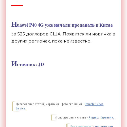
H
uawei P40 4G уже начали продавать в Китае
за 525 долларов США. Появится ли новинка в
других регионах, пока неизвестно.
И
сточник: JD
Цитирование статьи, картинки - фото скриншот -
Rambler News
Service.
Иллюстрация к статье -
Яндекс. Картинки.
Есть вопросы.
Напишите нам.