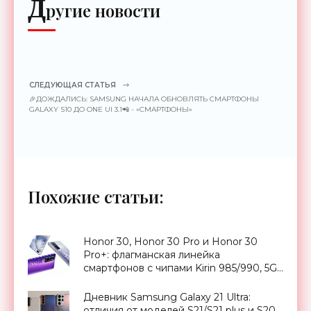
Д
ругие новости
СЛЕДУЮЩАЯ СТАТЬЯ
🎉ДОЖДАЛИСЬ: SAMSUNG НАЧАЛА ОБНОВЛЯТЬ СМАРТФОНЫ
GALAXY S10 ДО ONE UI 3.1📲 - «СМАРТФОНЫ»
Похожие статьи:
Honor 30, Honor 30 Pro и Honor 30
Pro+: флагманская линейка
смартфонов с чипами Kirin 985/990, 5G,
OLED-дисплеями на 60/90 Гц, без
сервисов Google и ценником от $424 -
Дневник Samsung Galaxy 21 Ultra:
«Смартфоны»
отличия от моделей S21/S21 plus и S20