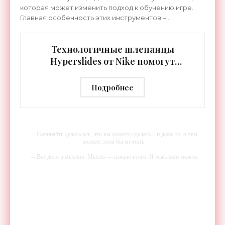
которая может изменить подход к обучению игре.
Главная особенность этих инструментов –
встроенная RGB-подсветка грифа. Светодиоды
синхронизируются с
Технологичные шлепанцы
Hyperslides от Nike помогут
расслабить усталые ноги после
тренировки - «Гаджеты»
Подробнее
-- Начинайте делать все, что вы можете сделать – и даже то, о чем
можете хотя бы мечтать.
-- Все дело в мыслях. Мысль — начало всего. И мыслями можно
управлять. И поэтому главное дело совершенствования: работать над
мыслями.
-- Идите уверенно по направлению к мечте. Живите той жизнью,
которую вы сами себе придумали.
-- Самое большое богатство — это ум. Самая большая нищета —
глупость. Из всех страхов самый пугающий — самолюбование.