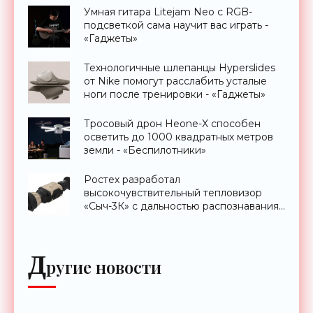
Умная гитара Litejam Neo с RGB-
подсветкой сама научит вас играть -
«Гаджеты»
Технологичные шлепанцы Hyperslides
от Nike помогут расслабить усталые
ноги после тренировки - «Гаджеты»
Тросовый дрон Heone-X способен
осветить до 1000 квадратных метров
земли - «Беспилотники»
Ростех разработал
высокочувствительный тепловизор
«Сыч-3К» с дальностью распознавания
до 2 км - «Гаджеты»
Д
ругие новости