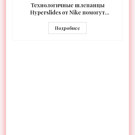
Технологичные шлепанцы
Hyperslides от Nike помогут
расслабить усталые ноги после
тренировки - «Гаджеты»
Подробнее