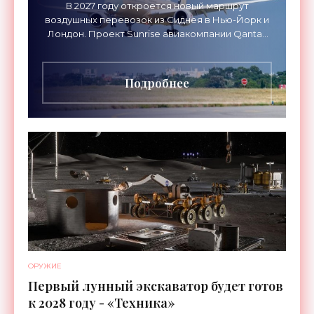
В 2027 году откроется новый маршрут
воздушных перевозок из Сиднея в Нью-Йорк и
Лондон. Проект Sunrise авиакомпании Qantas
Airways организует беспосадочные перелеты
длительностью до 24
Подробнее
ОРУЖИЕ
Первый лунный экскаватор будет готов
к 2028 году - «Техника»