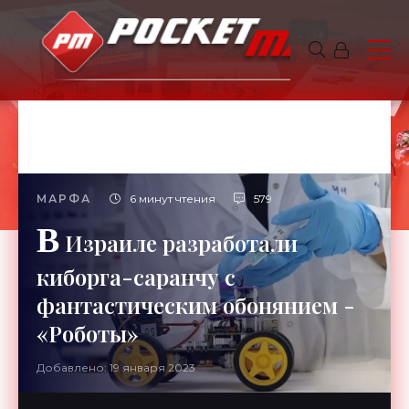
МАРФА
6 минут чтения
579
В
Израиле разработали
киборга-саранчу с
фантастическим обонянием -
«Роботы»
Добавлено: 19 января 2023