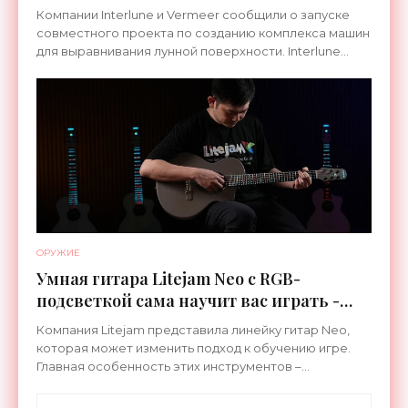
Компании Interlune и Vermeer сообщили о запуске
совместного проекта по созданию комплекса машин
для выравнивания лунной поверхности. Interlune
специализируется на робототехнике и космической
ОРУЖИЕ
Умная гитара Litejam Neo с RGB-
подсветкой сама научит вас играть -
«Гаджеты»
Компания Litejam представила линейку гитар Neo,
которая может изменить подход к обучению игре.
Главная особенность этих инструментов –
встроенная RGB-подсветка грифа. Светодиоды
синхронизируются с