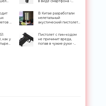
ошел
в виде смартфона -
«Оружие»
одит
В Китае разработали
ых
нелетальный
етов -
акустический пистолет
для вооружения
полиции - «Оружие»
51:
Пистолет с пин-кодом
, как у
не причинит вреда,
етыре
попав в чужие руки -
0 из
«Оружие»
 на
к от
ы»