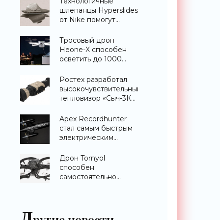
Технологичные
шлепанцы Hyperslides
от Nike помогут
расслабить усталые
ноги после
Тросовый дрон
тренировки -
Heone-X способен
«Гаджеты»
осветить до 1000
квадратных метров
земли -
Ростех разработал
«Беспилотники»
высокочувствительный
тепловизор «Сыч-3К»
с дальностью
распознавания до 2
Apex Recordhunter
км - «Гаджеты»
стал самым быстрым
электрическим
дроном в мире -
«Беспилотники»
Дрон Tornyol
способен
самостоятельно
отслеживать и
уничтожать комаров -
«Беспилотники»
Д
ругие новости