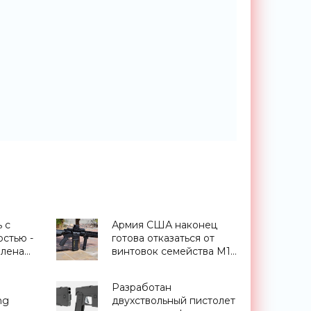
 с
Армия США наконец
стью -
готова отказаться от
влена
винтовок семейства М16
ости
- «Оружие»
Разработан
ng
двухствольный пистолет