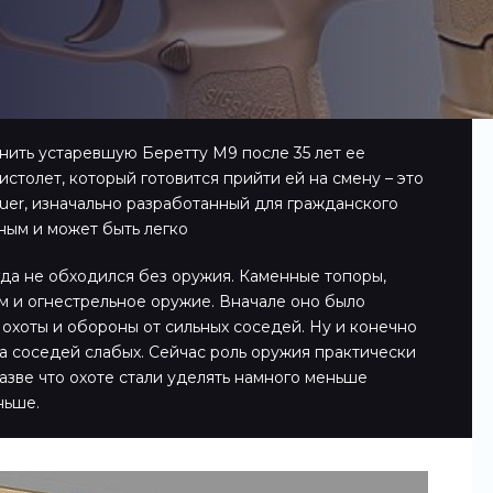
ить устаревшую Беретту М9 после 35 лет ее
столет, который готовится прийти ей на смену – это
uer, изначально разработанный для гражданского
ным и может быть легко
да не обходился без оружия. Каменные топоры,
том и огнестрельное оружие. Вначале оно было
охоты и обороны от сильных соседей. Ну и конечно
а соседей слабых. Сейчас роль оружия практически
разве что охоте стали уделять намного меньше
ньше.