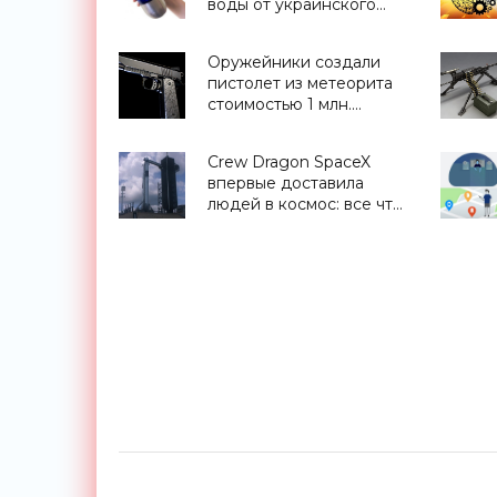
воды от украинского
стартапа H2OMetr -
«Для дома»
Оружейники создали
пистолет из метеорита
стоимостью 1 млн.
долларов - «Оружие»
Crew Dragon SpaceX
впервые доставила
людей в космос: все что
нужно знать о миссии -
прямая трансляция
запуска - «Космос»