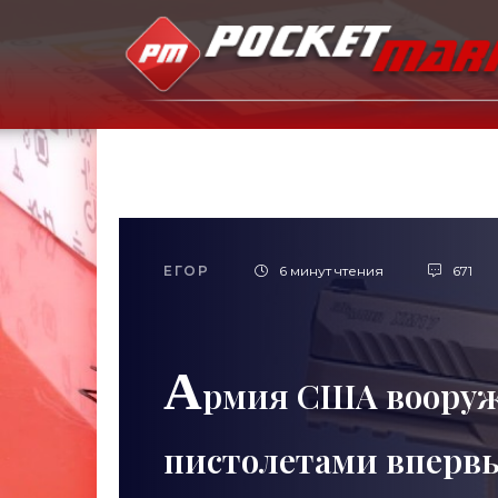
ЕГОР
6 минут чтения
671
А
рмия США вооруж
пистолетами впервые