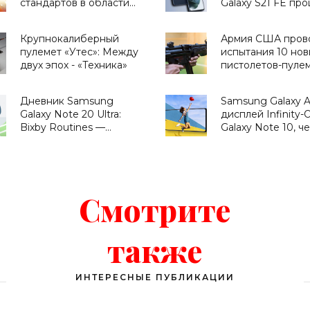
стандартов в области
Galaxy S21 FE пр
ИИ - «Смартфоны»
сертификацию
Bluetooth SIG -
Крупнокалиберный
Армия США пров
«Смартфоны»
пулемет «Утес»: Между
испытания 10 нов
двух эпох - «Техника»
пистолетов-пулем
«Оружие»
Дневник Samsung
Samsung Galaxy A
Galaxy Note 20 Ultra:
дисплей Infinity-O
Bixby Routines —
Galaxy Note 10, ч
сценарии,
камеры, Android 1
приближающие
коробки, батарея
будущее - «Смартфоны»
4000 мАч и ценни
$350 - «Смартфон
Смотрите
также
ИНТЕРЕСНЫЕ ПУБЛИКАЦИИ