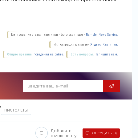
Цитирование статьи, картинки - фото скриншот -
Rambler News Service.
Иллюстрация к статье -
Яндекс. Картинки.
Общие правила
поведения на сайте.
Есть вопросы.
Напишите нам.
,
ПИСТОЛЕТЫ
Добавить
ОБСУДИТЬ (0)
в мою ленту