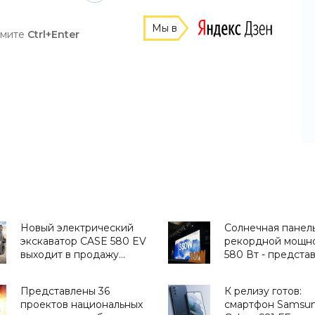
Мы в
жмите
Ctrl+Enter
Новый электрический
Солнечная панель
экскаватор CASE 580 EV
рекордной мощно
выходит в продажу
580 Вт - предста
(видео) - «Транспорт»
JinkoSolar - «Нов
Электроники»
Представлены 36
К релизу готов:
проектов национальных
смартфон Samsu