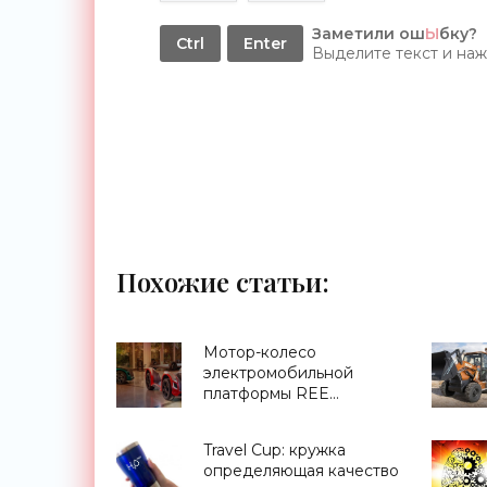
Заметили ош
Ы
бку?
Ctrl
Enter
Выделите текст и на
Похожие статьи:
Мотор-колесо
электромобильной
платформы REE
получило $580 млн
инвестиций -
Travel Cup: кружка
«Транспорт»
определяющая качество