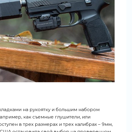
кладками на рукоятку и большим набором
например, как съемные глушители, или
ступен в трех размерах и трех калибрах – 9мм,
ия США остановила свой выбор на проверенном