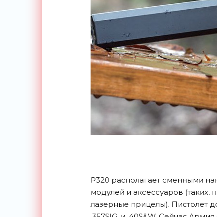
P320 располагает сменными на
модулей и аксессуаров (таких, 
лазерные прицелы). Пистолет до
.357SIG, и .40S&W. Сейчас Арм