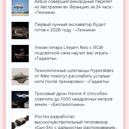
Airbus совершил рекордный перелет
из Австралии во Францию за 24 часа -
«Техника»
Первый лунный экскаватор будет
готов к 2028 году - «Техника»
Умная гитара Litejam Neo с RGB-
подсветкой сама научит вас играть -
«Гаджеты»
Технологичные шлепанцы Hyperslides
от Nike помогут расслабить усталые
ноги после тренировки - «Гаджеты»
Тросовый дрон Heone-X способен
осветить до 1000 квадратных метров
земли - «Беспилотники»
Ростех разработал
высокочувствительный тепловизор
«Сыч-3К» с дальностью распознавания