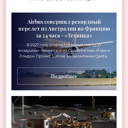
Airbus совершил рекордный
перелет из Австралии во Францию
за 24 часа - «Техника»
В 2027 году откроется новый маршрут
воздушных перевозок из Сиднея в Нью-Йорк и
Лондон. Проект Sunrise авиакомпании Qantas
Airways организует беспосадочные перелеты
длительностью до 24
Подробнее