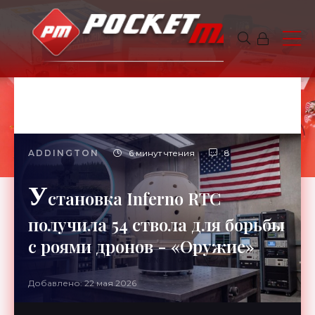
ADDINGTON
6 минут чтения
8
У
становка Inferno RTC
получила 54 ствола для борьбы
с роями дронов - «Оружие»
Добавлено: 22 мая 2026