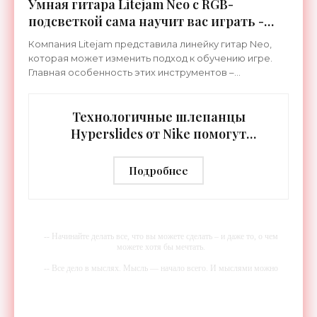
Умная гитара Litejam Neo с RGB-
подсветкой сама научит вас играть -
«Гаджеты»
Компания Litejam представила линейку гитар Neo,
которая может изменить подход к обучению игре.
Главная особенность этих инструментов –
встроенная RGB-подсветка грифа. Светодиоды
синхронизируются с
Технологичные шлепанцы
Hyperslides от Nike помогут
расслабить усталые ноги после
тренировки - «Гаджеты»
Подробнее
-- Начинайте делать все, что вы можете сделать – и даже то, о чем
можете хотя бы мечтать.
-- Все дело в мыслях. Мысль — начало всего. И мыслями можно
управлять. И поэтому главное дело совершенствования: работать над
мыслями.
-- Идите уверенно по направлению к мечте. Живите той жизнью,