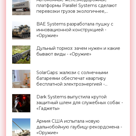
платформы Parallel Systems сделают
перевозки грузов экологичнее,
быстрее, безопаснее и экономичнее -
«Транспорт»
BAE Systems разработала пушку с
инновационной конструкцией -
«Оружие»
Дульный тормоз: зачем нужен и какие
бывают виды - «Оружие»
SolarGaps: жалюзи с солнечными
батареями обеспечат квартиру
бесплатной электроэнергией -
«Новости Электроники»
Dark Systems выпустила крутой
защитный шлем для служебных собак -
«Гаджеты»
Армия США испытала новую
дальнобойную гаубицу-рекордсмена -
«Оружие»