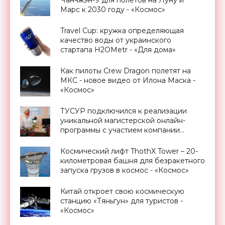
Чанчжэн-9 для полетов на Луну и
Марс к 2030 году - «Космос»
Travel Cup: кружка определяющая
качество воды от украинского
стартапа H2OMetr - «Для дома»
Как пилоты Crew Dragon полетят на
МКС - новое видео от Илона Маска -
«Космос»
ТУСУР подключился к реализации
уникальной магистерской онлайн-
программы с участием компании
Promobot - «Новости Электроники»
Космический лифт ThothX Tower – 20-
километровая башня для безракетного
запуска грузов в космос - «Космос»
Китай откроет свою космическую
станцию «Тяньгун» для туристов -
«Космос»