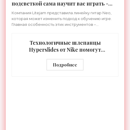
подсветкой сама научит вас играть -
«Гаджеты»
Компания Litejam представила линейку гитар Neo,
которая может изменить подход к обучению игре.
Главная особенность этих инструментов –
встроенная RGB-подсветка грифа. Светодиоды
синхронизируются с
Технологичные шлепанцы
Hyperslides от Nike помогут
расслабить усталые ноги после
тренировки - «Гаджеты»
Подробнее