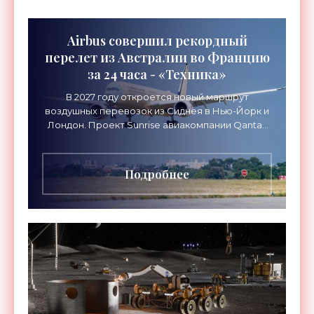
Airbus совершил рекордный
перелет из Австралии во Францию
за 24 часа - «Техника»
В 2027 году откроется новый маршрут
воздушных перевозок из Сиднея в Нью-Йорк и
Лондон. Проект Sunrise авиакомпании Qantas
Airways организует беспосадочные перелеты
длительностью до 24
Подробнее