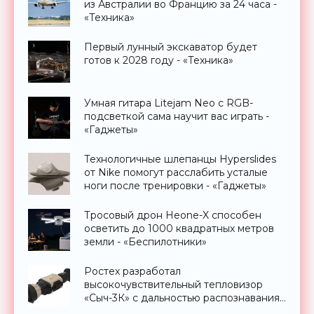
из Австралии во Францию за 24 часа -
«Техника»
Первый лунный экскаватор будет
готов к 2028 году - «Техника»
Умная гитара Litejam Neo с RGB-
подсветкой сама научит вас играть -
«Гаджеты»
Технологичные шлепанцы Hyperslides
от Nike помогут расслабить усталые
ноги после тренировки - «Гаджеты»
Тросовый дрон Heone-X способен
осветить до 1000 квадратных метров
земли - «Беспилотники»
Ростех разработал
высокочувствительный тепловизор
«Сыч-3К» с дальностью распознавания
до 2 км - «Гаджеты»