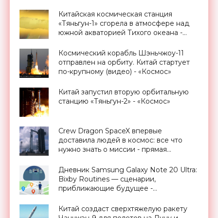
Китайская космическая станция
«Тяньгун-1» сгорела в атмосфере над
южной акваторией Тихого океана -
«Космос»
Космический корабль Шэньчжоу-11
отправлен на орбиту. Китай стартует
по-крупному (видео) - «Космос»
Китай запустил вторую орбитальную
станцию «Тяньгун-2» - «Космос»
Crew Dragon SpaceX впервые
доставила людей в космос: все что
нужно знать о миссии - прямая
трансляция запуска - «Космос»
Дневник Samsung Galaxy Note 20 Ultra:
Bixby Routines — сценарии,
приближающие будущее -
«Смартфоны»
Китай создаст сверхтяжелую ракету