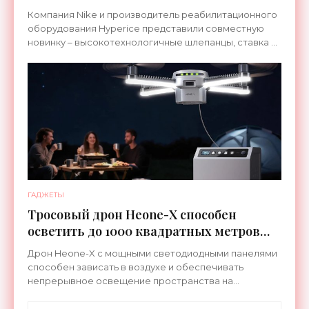
ноги после тренировки - «Гаджеты»
Компания Nike и производитель реабилитационного
оборудования Hyperice представили совместную
новинку – высокотехнологичные шлепанцы, ставка в
которых сделана на сочетание тепла и вибрации.
ГАДЖЕТЫ
Тросовый дрон Heone-X способен
осветить до 1000 квадратных метров
земли - «Беспилотники»
Дрон Heone-X с мощными светодиодными панелями
способен зависать в воздухе и обеспечивать
непрерывное освещение пространства на
протяжении целых суток. В отличие от стационарных
источников света,