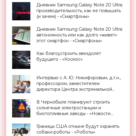
Дневник Samsung Galaxy Note 20 Ultra:
производительность, как ее повышать
(и зачем) - «Смартфоны»
Дневник Samsung Galaxy Note 20 Ultra:
автономность или как долго «живет»
этот смартфон - «Смартфоны»
Как благоустроить звездолёт
будущего - «Космос»
Интервью с А. Ю. Никифоровым, д.т.н.,
профессором, заместителем
директора Центра экстремальной
прикладной электроники НИЯУ
МИФИ - «Смартфоны»
В Чернобыле планируют строить
солнечные электростанции и
биотопливные заводы - «Новости
Электроники»
Границы США отныне будут охранять
собаки-роботы - «Роботы»