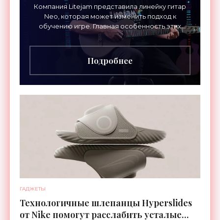
Компания Litejam представила линейку гитар
Neo, которая может изменить подход к
обучению игре. Главная особенность этих
инструментов – встроенная RGB-подсветка
грифа. Светодиоды
Подробнее
ГАДЖЕТЫ
Технологичные шлепанцы Hyperslides
от Nike помогут расслабить усталые