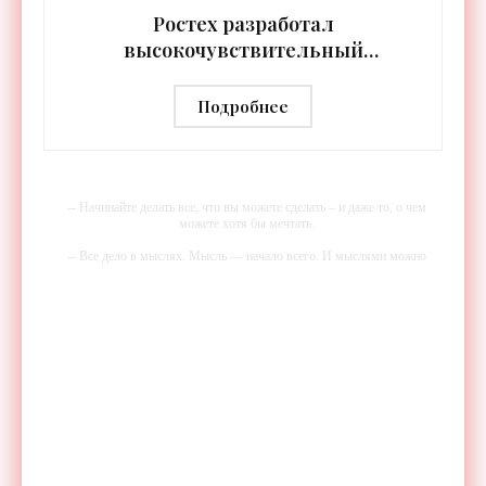
Ростех разработал
высокочувствительный
тепловизор «Сыч-3К» с
дальностью распознавания до 2 км
Подробнее
- «Гаджеты»
-- Начинайте делать все, что вы можете сделать – и даже то, о чем
можете хотя бы мечтать.
-- Все дело в мыслях. Мысль — начало всего. И мыслями можно
управлять. И поэтому главное дело совершенствования: работать над
мыслями.
-- Идите уверенно по направлению к мечте. Живите той жизнью,
которую вы сами себе придумали.
-- Самое большое богатство — это ум. Самая большая нищета —
глупость. Из всех страхов самый пугающий — самолюбование.
-- Лучшее, что можно сделать с хорошим советом, это пропустить его
мимо ушей. Он никогда не бывает полезен никому, кроме того, кто
его дал.
-- Люблю давать советы и очень не люблю, когда их дают мне.